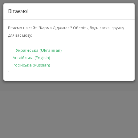
Вітаємо!
ПРО НАС
Вітаємо на сайті "Карма Діджитал"!
Оберіть, будь-ласка, зручну
для вас мову:
АКЦІЇ
DBX 286S
КАТАЛОГ
Українська (Ukrainian)
РІШЕННЯ
Англійська (English)
ГОЛОВНА
КАТАЛОГ
ПРОДУКЦІЯ ДЛЯ ПРОФЕСІОНАЛІВ
Російська (Russian)
ВИРОБНИКАМ
286S
`
ДИЛЕРАМ
ПОШУК
УКРАЇНСЬКА (UKRAINIAN)