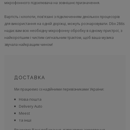
мікрофонного підсилювача на зовнішнє призначення.
Вартість і клопоти, пов'язані з підключенням декількох процесорів
для використання на одній доріжці, можуть розчаровувати. Dbx 286s
надає вам всю необхідну мікрофонну обробку в одному пристрої, з
найкоротшим і чистим сигнальним трактом, щоб ваша музика
звучала найкращим чином!
ДОСТАВКА
Ми працюємо із надійними перевізниками України:
Нова пошта
Delivery Auto
Meest
та інші
Врахуємо Ваші побажання, відправимо замовлення