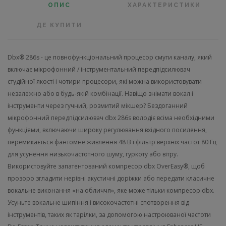
ОПИС
ХАРАКТЕРИСТИКИ
ДЕ КУПИТИ
Dbx® 286s - це повнофункціональний процесор смуги каналу, який
включає мікрофонний / інструментальний передпідсилювач
студійної якості і чотири процесори, які можна використовувати
незалежно або в будь-якій комбінації. Навіщо знімати вокал і
інструменти через гучний, розмитий мікшер? Бездоганний
мікрофонний передпідсилювач dbx 286s володіє всіма необхідними
функціями, включаючи широку регулювання вхідного посилення,
перемикається фантомне живлення 48 В і фільтр верхніх частот 80 Гц
для усунення низькочастотного шуму, гуркоту або вітру.
Використовуйте запатентований компресор dbx OverEasy®, щоб
прозоро згладити нерівні акустичні доріжки або передати класичне
вокальне виконання «на обличчя», яке може тільки компресор dbx.
Усуньте вокальне шипіння і високочастотні спотворення від
інструментів, таких як тарілки, за допомогою настроюваної частоти