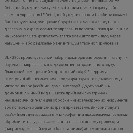
De-Esser. Точне налаштування елемента управління Enhancer HF
Detail, щоб додати блиску і чіткості вашим треках, і відрегулюйте
елемент управління LF Detail, щоб додати повноти і глибини вокалу і
бас-інструментам, очищаючи брудні низькі частоти середнього
діапазону. А окремі елементи управління порогом і співвідношенням
на Expander / Gate дозволяють злегка зменшити витік звуку через
навушники або радикально знизити шум гітарних підсилювачів.
Dbx 286s пропонує повний набір індикаторів вимірювання і стану, які
візуально направляють вас до досягнення правильного звуку.
Плаваючий симетричний мікрофонний вхід XLR підтримує
симетричні або несиметричні входи для зручного підключення до
мікрофонів професійних і домашніх студій. Додатковий 1/4-
дюймовий лінійний вхід TRS може приймати симетричні /
несиметричні сигнали для обробки живих електронних інструментів
або попередньо записаних треків при зведенні. Використовуйте
роз'єм Insert для взаємодії між мікрофонним підсилювачем і секціями
обробки сигналу для «зациклення» на зовнішньому процесори
(наприклад, еквалайзер або блок затримки) або мікшувати сигнал