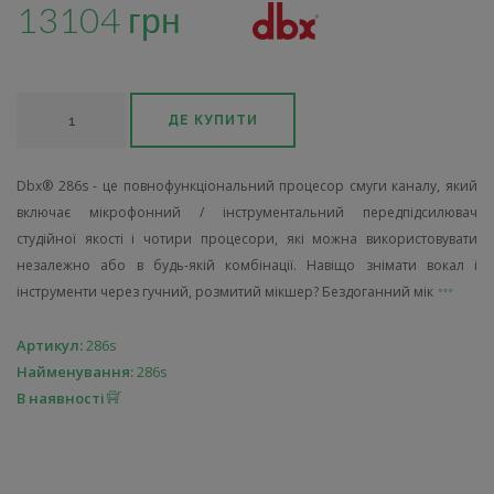
13104 грн
ДЕ КУПИТИ
Dbx® 286s - це повнофункціональний процесор смуги каналу, який
включає мікрофонний / інструментальний передпідсилювач
студійної якості і чотири процесори, які можна використовувати
незалежно або в будь-якій комбінації. Навіщо знімати вокал і
інструменти через гучний, розмитий мікшер? Бездоганний мік
Артикул:
286s
Найменування:
286s
В наявності