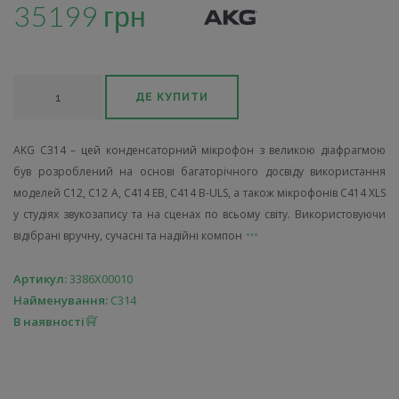
35199 грн
ДЕ КУПИТИ
AKG C314 – цей конденсаторний мікрофон з великою діафрагмою
був розроблений на основі багаторічного досвіду використання
моделей C12, C12 A, C414 EB, C414 B-ULS, а також мікрофонів C414 XLS
у студіях звукозапису та на сценах по всьому світу. Використовуючи
відібрані вручну, сучасні та надійні компон
Артикул:
3386X00010
Найменування:
C314
В наявності