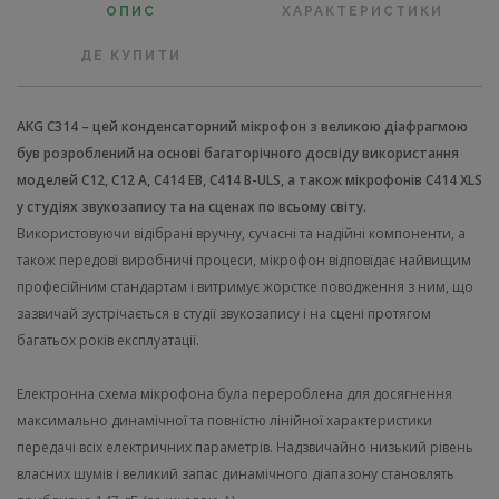
ОПИС
ХАРАКТЕРИСТИКИ
ДЕ КУПИТИ
AKG C314 – цей конденсаторний мікрофон з великою діафрагмою
був розроблений на основі багаторічного досвіду використання
моделей C12, C12 A, C414 EB, C414 B-ULS, а також мікрофонів C414 XLS
у студіях звукозапису та на сценах по всьому світу.
Використовуючи відібрані вручну, сучасні та надійні компоненти, а
також передові виробничі процеси, мікрофон відповідає найвищим
професійним стандартам і витримує жорстке поводження з ним, що
зазвичай зустрічається в студії звукозапису і на сцені протягом
багатьох років експлуатації.
Електронна схема мікрофона була перероблена для досягнення
максимально динамічної та повністю лінійної характеристики
передачі всіх електричних параметрів. Надзвичайно низький рівень
власних шумів і великий запас динамічного діапазону становлять