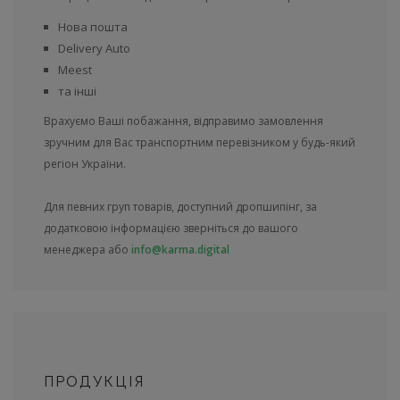
Нова пошта
Delivery Auto
Meest
та інші
Врахуємо Ваші побажання, відправимо замовлення
зручним для Вас транспортним перевізником у будь-який
регіон України.
Для певних груп товарів, доступний дропшипінг, за
додатковою інформацією зверніться до вашого
менеджера або
info@karma.digital
ПРОДУКЦІЯ