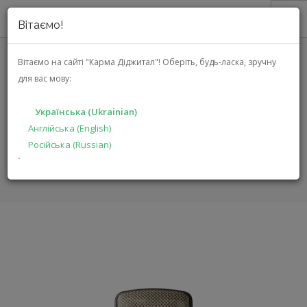
Вітаємо!
ПРО НАС
Вітаємо на сайті "Карма Діджитал"!
Оберіть, будь-ласка, зручну
для вас мову:
АКЦІЇ
AKG C314 (3386X00010)
КАТАЛОГ
Українська (Ukrainian)
РІШЕННЯ
Англійська (English)
ГОЛОВНА
КАТАЛОГ
ПРОДУКЦІЯ ДЛЯ ПРОФЕСІОНАЛІВ
Російська (Russian)
ВИРОБНИКАМ
C314
`
ДИЛЕРАМ
ПОШУК
УКРАЇНСЬКА (UKRAINIAN)