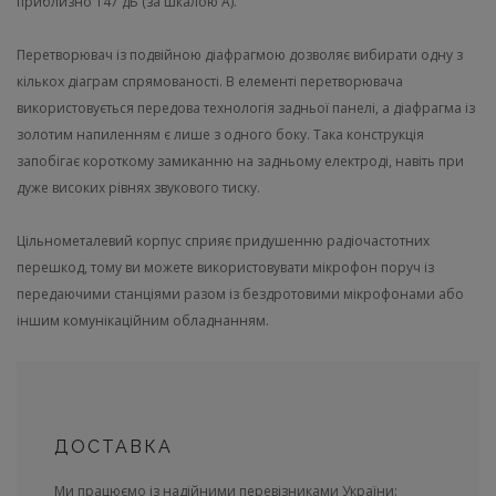
приблизно 147 дБ (за шкалою А).
Перетворювач із подвійною діафрагмою дозволяє вибирати одну з
кількох діаграм спрямованості. В елементі перетворювача
використовується передова технологія задньої панелі, а діафрагма із
золотим напиленням є лише з одного боку. Така конструкція
запобігає короткому замиканню на задньому електроді, навіть при
дуже високих рівнях звукового тиску.
Цільнометалевий корпус сприяє придушенню радіочастотних
перешкод, тому ви можете використовувати мікрофон поруч із
передаючими станціями разом із бездротовими мікрофонами або
іншим комунікаційним обладнанням.
ДОСТАВКА
Ми працюємо із надійними перевізниками України: