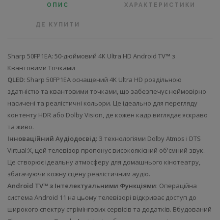
ОПИС
ХАРАКТЕРИСТИКИ
ДЕ КУПИТИ
Sharp 50FP1EA: 50-дюймовий 4K Ultra HD Android TV™ з
Квантовими Точками
QLED
: Sharp 50FP1EA оснащений 4K Ultra HD роздільною
здатністю та квантовими точками, що забезпечує неймовірно
насичені та реалістичні кольори. Це ідеально для перегляду
контенту HDR або Dolby Vision, де кожен кадр виглядає яскраво
та живо.
Інноваційний Аудіодосвід
: З технологіями Dolby Atmos і DTS
Virtual:X, цей телевізор пропонує високоякісний об'ємний звук.
Це створює ідеальну атмосферу для домашнього кінотеатру,
збагачуючи кожну сцену реалістичним аудіо.
Android TV™ з Інтелектуальними Функціями
: Операційна
система Android 11 на цьому телевізорі відкриває доступ до
широкого спектру стрімінгових сервісів та додатків. Вбудований