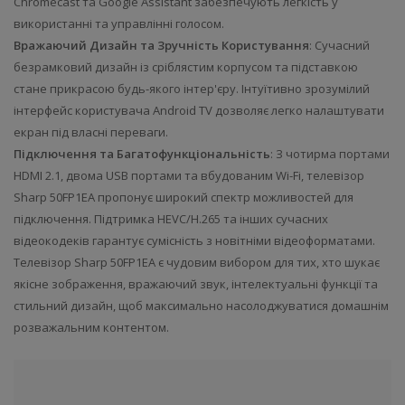
Chromecast та Google Assistant забезпечують легкість у
використанні та управлінні голосом.
Вражаючий Дизайн та Зручність Користування
: Сучасний
безрамковий дизайн із сріблястим корпусом та підставкою
стане прикрасою будь-якого інтер'єру. Інтуїтивно зрозумілий
інтерфейс користувача Android TV дозволяє легко налаштувати
екран під власні переваги.
Підключення та Багатофункціональність
: З чотирма портами
HDMI 2.1, двома USB портами та вбудованим Wi-Fi, телевізор
Sharp 50FP1EA пропонує широкий спектр можливостей для
підключення. Підтримка HEVC/H.265 та інших сучасних
відеокодеків гарантує сумісність з новітніми відеоформатами.
Телевізор Sharp 50FP1EA є чудовим вибором для тих, хто шукає
якісне зображення, вражаючий звук, інтелектуальні функції та
стильний дизайн, щоб максимально насолоджуватися домашнім
розважальним контентом.