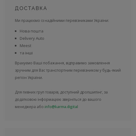
ДОСТАВКА
Ми працюємо із надійними перевізниками України:
Нова пошта
Delivery Auto
Meest
та інші
Врахуємо Ваші побажання, відправимо замовлення
зручним для Вас транспортним перевізником у будь-який
регіон України.
Для певних груп товарів, доступний дропшипінг, за
додатковою інформацією зверніться до вашого
менеджера або
info@karma.digital