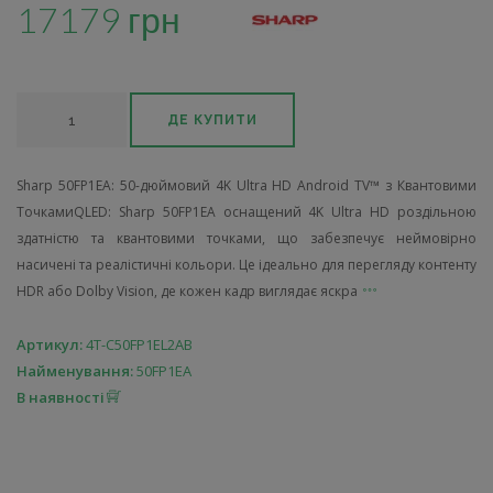
17179 грн
ДЕ КУПИТИ
Sharp 50FP1EA: 50-дюймовий 4K Ultra HD Android TV™ з Квантовими
ТочкамиQLED: Sharp 50FP1EA оснащений 4K Ultra HD роздільною
здатністю та квантовими точками, що забезпечує неймовірно
насичені та реалістичні кольори. Це ідеально для перегляду контенту
HDR або Dolby Vision, де кожен кадр виглядає яскра
Артикул:
4T-C50FP1EL2AB
Найменування:
50FP1EA
В наявності