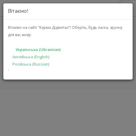
Вітаємо!
ПРО НАС
Вітаємо на сайті "Карма Діджитал"!
Оберіть, будь-ласка, зручну
для вас мову:
АКЦІЇ
SHARP 50FP1EA (4T-
КАТАЛОГ
C50FP1EL2AB)
Українська (Ukrainian)
РІШЕННЯ
Англійська (English)
Російська (Russian)
ВИРОБНИКАМ
ГОЛОВНА
КАТАЛОГ
АУДІО ВІДЕО
50FP1EA
`
ДИЛЕРАМ
ПОШУК
УКРАЇНСЬКА (UKRAINIAN)