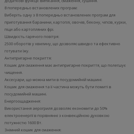
додаткові функції: випікання, смаження, сушіння.
8 попередньо встановлених програм:
Виберіть одну з 8 попередньо встановлених програм для
приготування баранини, картоплі, овочів, бекону, чіпсів, курки,
піци або картопляних фрі.
Швидкість гарячого повітря:
2500 оборотів у хвилину, що дозволяє швидко та ефективно
готувати їжу.
Антипригарне покриття:
Кошик для смаження має антипригарне покриття, що полегшує
чищення.
Аксесуари, що можна мити в посудомийній машині:
Кошик для смаження та її частина можуть бути помиті в
посудомийній машині.
Енергоощадження:
Використання аерогриля дозволяє економити до 50%
електроенергії в порівнянні з конвекційною духовкою
потужністю 1600 Вт.
Знімний кошик для смаження: