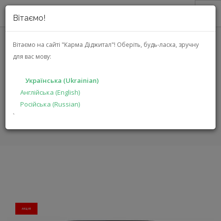
Вітаємо!
ПРО НАС
Вітаємо на сайті "Карма Діджитал"!
Оберіть, будь-ласка, зручну
для вас мову:
АКЦІЇ
SHARP GS552AE (AF-GS552AE-B)
КАТАЛОГ
Українська (Ukrainian)
РІШЕННЯ
Англійська (English)
ГОЛОВНА
КАТАЛОГ
ДРІБНА ПОБУТОВА ТЕХНІКА
Російська (Russian)
ВИРОБНИКАМ
GS552AE
`
ДИЛЕРАМ
ПОШУК
УКРАЇНСЬКА (UKRAINIAN)
АКЦIЯ