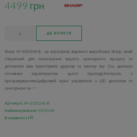
4499 грн
ДЕ КУПИТИ
Sharp AF-GS552AE-B - це аерогриль відомого виробника Sharp, який
створений для полегшення вашого кулінарного процесу та
допоможе вам приготувати здорову та смачну їжу. Ось декілька
основних характеристик цього приладу:Контроль з
програмуванням:Цифровий пульт управління з LED дисплеєм та
сенсорною па
Артикул:
AF-GS552AE-B
Найменування:
GS552AE
В наявності