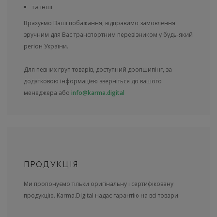
та інші
Врахуємо Ваші побажання, відправимо замовлення
зручним для Вас транспортним перевізником у будь-який
регіон України.
Для певних груп товарів, доступний дропшипінг, за
додатковою інформацією зверніться до вашого
менеджера або
info@karma.digital
ПРОДУКЦІЯ
Ми пропонуємо тільки оригінальну і сертифіковану
продукцію. Karma.Digital надає гарантію на всі товари.