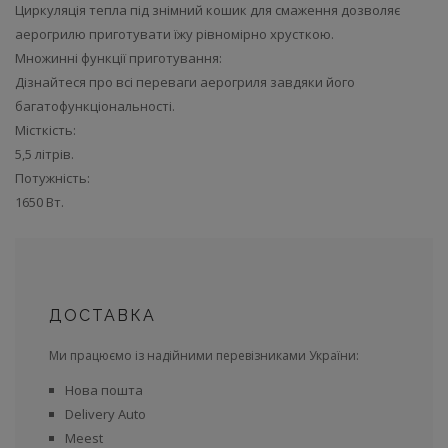
Циркуляція тепла під знімний кошик для смаження дозволяє
аерогрилю приготувати їжу рівномірно хрусткою.
Множинні функції приготування:
Дізнайтеся про всі переваги аерогриля завдяки його
багатофункціональності.
Місткість:
5,5 літрів.
Потужність:
1650 Вт.
ДОСТАВКА
Ми працюємо із надійними перевізниками України:
Нова пошта
Delivery Auto
Meest