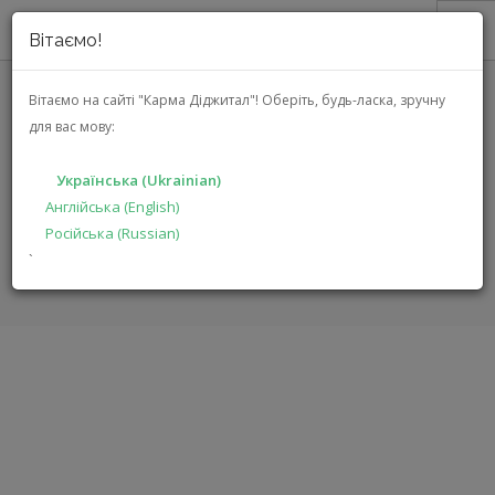
Вітаємо!
ПРО НАС
Вітаємо на сайті "Карма Діджитал"!
Оберіть, будь-ласка, зручну
для вас мову:
АКЦІЇ
NUPRIME AMG HPA (AMG HPA
КАТАЛОГ
GREY)
Українська (Ukrainian)
РІШЕННЯ
Англійська (English)
Російська (Russian)
ВИРОБНИКАМ
ГОЛОВНА
КАТАЛОГ
АУДІО ВІДЕО
AMG HPA
`
ДИЛЕРАМ
ПОШУК
УКРАЇНСЬКА (UKRAINIAN)