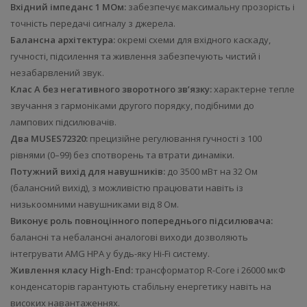
Вхідний імпеданс 1 МОм:
забезпечує максимальну прозорість і
точність передачі сигналу з джерела.
Балансна архітектура:
окремі схеми для вхідного каскаду,
гучності, підсилення та живлення забезпечують чистий і
незабарвлений звук.
Клас A без негативного зворотного зв’язку:
характерне тепле
звучання з гармоніками другого порядку, подібними до
лампових підсилювачів.
Два MUSES72320:
прецизійне регулювання гучності з 100
рівнями (0–99) без спотворень та втрати динаміки.
Потужний вихід для навушників:
до 3500 мВт на 32 Ом
(балансний вихід), з можливістю працювати навіть із
низькоомними навушниками від 8 Ом.
Виконує роль повноцінного попереднього підсилювача:
балансні та небалансні аналогові виходи дозволяють
інтегрувати AMG HPA у будь-яку Hi-Fi систему.
Живлення класу High-End:
трансформатор R-Core і 26000 мкФ
конденсаторів гарантують стабільну енергетику навіть на
високих навантаженнях.