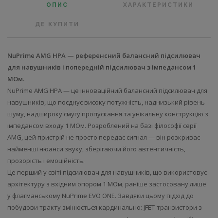
ОПИС
ХАРАКТЕРИСТИКИ
ДЕ КУПИТИ
NuPrime AMG HPA — референсний балансний підсилювач
для навушників і попередній підсилювач з імпедансом 1
МОм.
NuPrime AMG HPA — це інноваційний балансний підсилювач для
навушників, що поєднує високу потужність, наднизький рівень
шуму, надшироку смугу пропускання та унікальну конструкцію з
імпедансом входу 1 МОм. Розроблений на базі філософії серії
AMG, цей пристрій не просто передає сигнал — він розкриває
найменші нюанси звуку, зберігаючи його автентичність,
прозорість і емоційність.
Це перший у світі підсилювач для навушників, що використовує
архітектуру з вхідним опором 1 МОм, раніше застосовану лише
у флагманському NuPrime EVO ONE. Завдяки цьому підхід до
побудови тракту змінюється кардинально: JFET-транзистори з