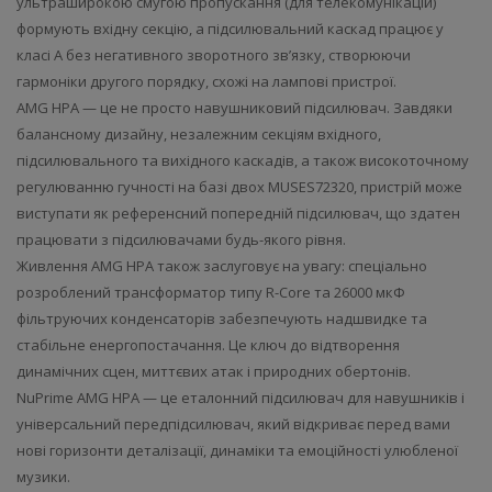
ультраширокою смугою пропускання (для телекомунікацій)
формують вхідну секцію, а підсилювальний каскад працює у
класі A без негативного зворотного зв’язку, створюючи
гармоніки другого порядку, схожі на лампові пристрої.
AMG HPA — це не просто навушниковий підсилювач. Завдяки
балансному дизайну, незалежним секціям вхідного,
підсилювального та вихідного каскадів, а також високоточному
регулюванню гучності на базі двох MUSES72320, пристрій може
виступати як референсний попередній підсилювач, що здатен
працювати з підсилювачами будь-якого рівня.
Живлення AMG HPA також заслуговує на увагу: спеціально
розроблений трансформатор типу R-Core та 26000 мкФ
фільтруючих конденсаторів забезпечують надшвидке та
стабільне енергопостачання. Це ключ до відтворення
динамічних сцен, миттєвих атак і природних обертонів.
NuPrime AMG HPA — це еталонний підсилювач для навушників і
універсальний передпідсилювач, який відкриває перед вами
нові горизонти деталізації, динаміки та емоційності улюбленої
музики.