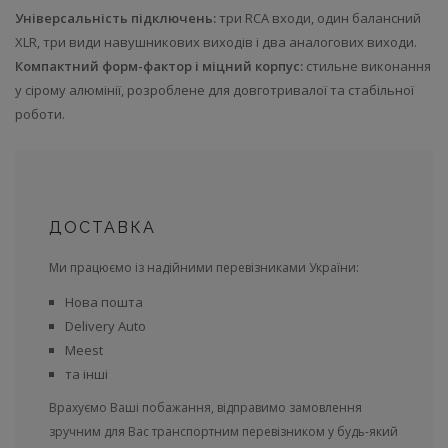
Універсальність підключень:
три RCA входи, один балансний
XLR, три види навушникових виходів і два аналогових виходи.
Компактний форм-фактор і міцний корпус:
стильне виконання
у сірому алюмінії, розроблене для довготривалої та стабільної
роботи.
ДОСТАВКА
Ми працюємо із надійними перевізниками України:
Нова пошта
Delivery Auto
Meest
та інші
Врахуємо Ваші побажання, відправимо замовлення
зручним для Вас транспортним перевізником у будь-який