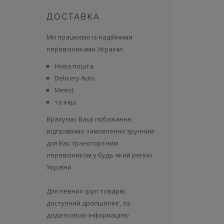
ДОСТАВКА
Ми працюємо із надійними
перевізниками України:
Нова пошта
Delivery Auto
Meest
та інші
Врахуємо Ваші побажання,
відправимо замовлення зручним
для Вас транспортним
перевізником у будь-який регіон
України.
Для певних груп товарів,
доступний дропшипінг, за
додатковою інформацією