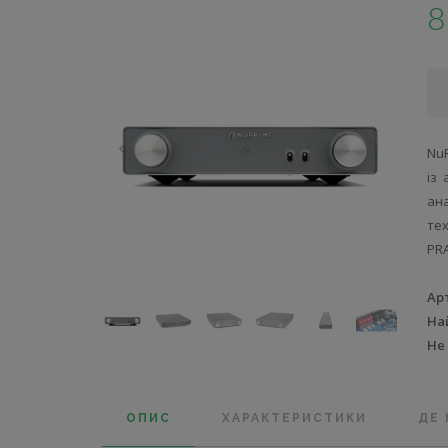
8
Nu
із 
ан
те
PRA
Ар
На
Не
ОПИС
ХАРАКТЕРИСТИКИ
ДЕ