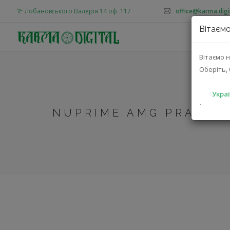
Лобановського Валерія 14 оф. 117
office@karma.digi
Вітаємо
Вітаємо н
Оберіть, 
Украї
`
NUPRIME AMG PRA (AM