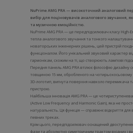
NuPrime AMG PRA — високоточний аналоговий пер
вибір для поціновувачів аналогового звучання, як
та музичною емоційністю.
NuPrime AMG PRA — це передпідсилювач класу High-En
тепла аналогового звучання та тонкого налаштування
новаторських інженерних рішень, цей пристрій поєдн
функціоналом. Його унікальний звуковий характер в
гармонікам, схожим на ті, що створюють лампові підс
Передня панель AMG PRA втілює філософію дизайну се
товщиною 15 мм, обробленого на чотирьохосьовому вер
3D-логотип, вигнута поверхня навколо перемикача т
пристрою.
Найбільша інновація AMG PRA — це чотириступенева 
(Active Low Frequency and Harmonic Gain), яка не прост
натуральність. Ця функція — справжнє відкриття для 
певних треках.
Крім цього, передпідсилювач оснащений двоступеневим
фази та абсолютно симетричним трактом вхідних і ви