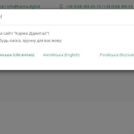
tal
/
info@karma.digital
+38 (044) 406-65-15
/
+38 (044) 406-65
!
ПРО НАС
АКЦІЇ
КАТАЛОГ
РІШЕННЯ
ВИРОБНИКА
а сайті "Карма Діджитал"!
будь-ласка, зручну для вас мову:
нська (Ukrainian)
Англійська (English)
Російська (Russia
G PRA GREY)
ГОЛОВНА