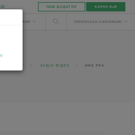
-20
НАШ ДОДАТОК
KARMA B2B
М
ДИЛЕРАМ
УКРАЇНСЬКА (UKRAINIAN)
n)
КАТАЛОГ
АУДІО ВІДЕО
AMG PRA