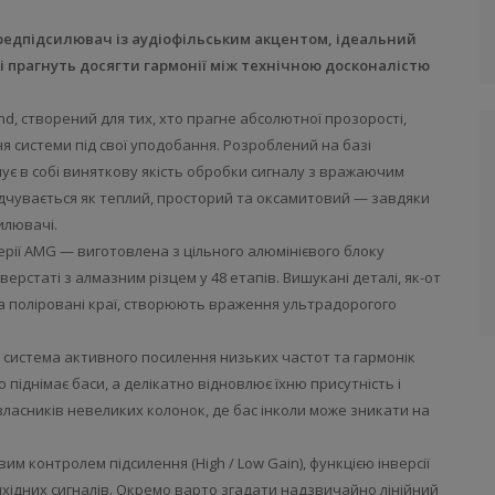
едпідсилювач із аудіофільським акцентом, ідеальний
і прагнуть досягти гармонії між технічною досконалістю
d, створений для тих, хто прагне абсолютної прозорості,
 системи під свої уподобання. Розроблений на базі
ує в собі виняткову якість обробки сигналу з вражаючим
ідчувається як теплий, просторий та оксамитовий — завдяки
илювачі.
рії AMG — виготовлена з цільного алюмінієвого блоку
статі з алмазним різцем у 48 етапів. Вишукані деталі, як-от
а поліровані краї, створюють враження ультрадорогого
система активного посилення низьких частот та гармонік
о піднімає баси, а делікатно відновлює їхню присутність і
власників невеликих колонок, де бас інколи може зникати на
 контролем підсилення (High / Low Gain), функцією інверсії
хідних сигналів. Окремо варто згадати надзвичайно лінійний