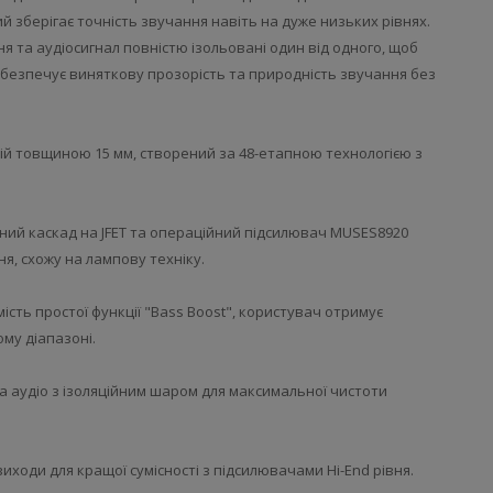
й зберігає точність звучання навіть на дуже низьких рівнях.
я та аудіосигнал повністю ізольовані один від одного, щоб
абезпечує виняткову прозорість та природність звучання без
й товщиною 15 мм, створений за 48-етапною технологією з
ний каскад на JFET та операційний підсилювач MUSES8920
ня, схожу на лампову техніку.
ість простої функції "Bass Boost", користувач отримує
му діапазоні.
а аудіо з ізоляційним шаром для максимальної чистоти
иходи для кращої сумісності з підсилювачами Hi-End рівня.