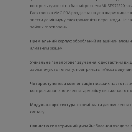
контроль гучності на базі мікросхеми MUSES72320, яки
Електроніка AMG PRA розділена на два шари: живленн
звести до мінімуму електромагнітні перешкоди. Це з
зайвих спотворень.
Преміальний корпус:
оброблений авіаційний алюміні
алмазним різцем.
Унікальне "аналогове" звучання:
однотактний вхід
забезпечують теплоту, повітряність і м’якість звучан
Чотириступенева компенсація низьких частот:
зам
контрольоване посилення гармонік у низькочастотно
Модульна архітектура:
окремі плати для живлення т
сигналу.
Повністю симетричний дизайн:
балансні входи та в