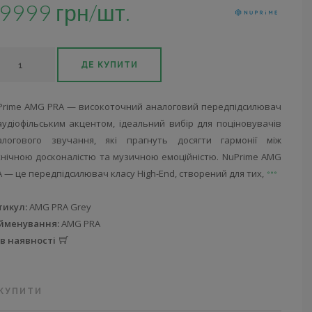
9999 грн/шт.
ДЕ КУПИТИ
Prime AMG PRA — високоточний аналоговий передпідсилювач
аудіофільським акцентом, ідеальний вибір для поціновувачів
алогового звучання, які прагнуть досягти гармонії між
хнічною досконалістю та музичною емоційністю. NuPrime AMG
 — це передпідсилювач класу High-End, створений для тих,
тикул:
AMG PRA Grey
йменування:
AMG PRA
 в наявності
 КУПИТИ