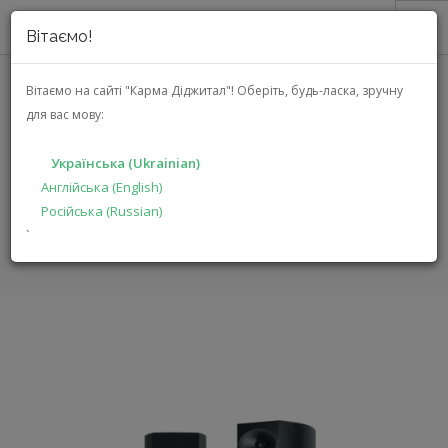
Вітаємо!
ПРО НАС
Вітаємо на сайті "Карма Діджитал"!
Оберіть, будь-ласка, зручну
для вас мову:
АКЦІЇ
ARCAM R35 (ARCR35BLK)
КАТАЛОГ
Українська (Ukrainian)
РІШЕННЯ
Англійська (English)
ГОЛОВНА
КАТАЛОГ
АУДІО ВІДЕО
R35
Російська (Russian)
ВИРОБНИКАМ
`
ДИЛЕРАМ
ПОШУК
УКРАЇНСЬКА (UKRAINIAN)