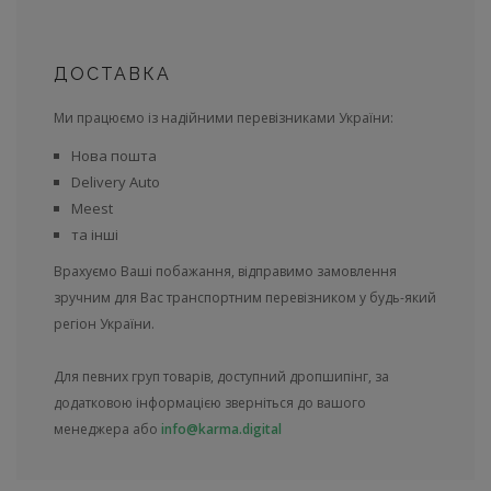
ДОСТАВКА
Ми працюємо із надійними перевізниками України:
Нова пошта
Delivery Auto
Meest
та інші
Врахуємо Ваші побажання, відправимо замовлення
зручним для Вас транспортним перевізником у будь-який
регіон України.
Для певних груп товарів, доступний дропшипінг, за
додатковою інформацією зверніться до вашого
менеджера або
info@karma.digital