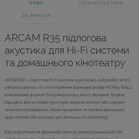
ОПИС
ХАРАКТЕРИСТИКИ
ДЕ КУПИТИ
ARCAM R35 підлогова
акустика для Hi-Fi системи
та домашнього кінотеатру
ARCAM R35 — підлогова Hi-Fi акустика серії Radia Loudspeaker Series,
створена для тих, хто хоче отримати фірмовий досвід ARCAM у більш
компактному форматі без компромісів у якості звучання. Модель
підходить для житлових просторів, зокрема вітальні або окремої
зони прослуховування, і може працювати як частина домашньої
аудіосистеми або акустики для домашнього кінотеатру.
R35 розроблена як ідеальний партнер для підсилювача ARCAM