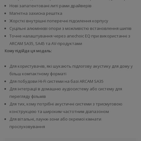
Нові запатентовані литі рами драйверів
Магнітна захисна решітка
Жорсткі внутрішні поперечні підсилення корпусу
Суцільні алюмінієві опори з можливістю встановлення шипів
Точне налаштування через anechoic EQ при використанні з
ARCAM SA35, SA45 та AV-продуктами
Кому підійде ця модель:
Для користувачів, які шукають підлогову акустику для дому у
більш компактному форматі
Для побудови Hi-Fi системи на базі ARCAM SA35
Для інтеграції в домашню аудіосистему або систему для
перегляду фільмів
Для тих, кому потрібні акустичні системи з трисмуговою
конструкцією та широким частотним діапазоном
Для вітальні, лаунж-зони або окремої кімнати
прослуховування