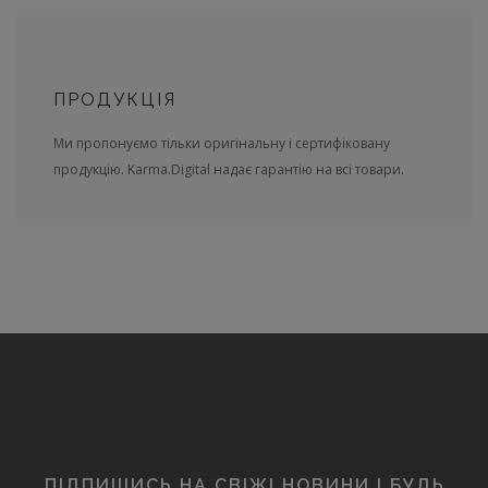
ПРОДУКЦІЯ
Ми пропонуємо тільки оригінальну і сертифіковану
продукцію. Karma.Digital надає гарантію на всі товари.
ПІДПИШИСЬ НА СВІЖІ НОВИНИ І БУДЬ