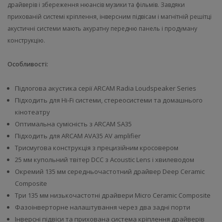
драйверів і збереження нюансів музики та фільмів. Завдяки
прихованій системі кріплення, інверсним підвісам і магнітній решітці
акустичні системи мають акуратну передню панель і продуману
конструкцію.
Особливості:
Підлогова акустика серії ARCAM Radia Loudspeaker Series
Підходить для Hi-Fi системи, стереосистеми та домашнього
кінотеатру
Оптимальна сумісність з ARCAM SA35
Підходить для ARCAM AVA35 AV amplifier
Трисмугова конструкція з прецизійним кросовером
25 мм купольний твітер DCC з Acoustic Lens і хвилеводом
Окремий 135 мм середньочастотний драйвер Deep Ceramic
Composite
Три 135 мм низькочастотні драйвери Micro Ceramic Composite
Фазоінверторне налаштування через два задні порти
Інверсні підвіси та прихована система кріплення драйверів