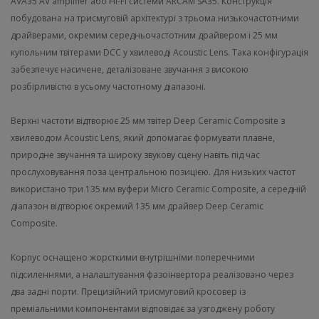
AVA35 AV amplifier або Hi-Fi системи ARCAM SA35. Конструкція
побудована на трисмуговій архітектурі з трьома низькочастотними
драйверами, окремим середньочастотним драйвером і 25 мм
купольним твітерами DCC у хвилеводі Acoustic Lens. Така конфігурація
забезпечує насичене, деталізоване звучання з високою
розбірливістю в усьому частотному діапазоні.
Верхні частоти відтворює 25 мм твітер Deep Ceramic Composite з
хвилеводом Acoustic Lens, який допомагає формувати плавне,
природне звучання та широку звукову сцену навіть під час
прослуховування поза центральною позицією. Для низьких частот
використано три 135 мм вуфери Micro Ceramic Composite, а середній
діапазон відтворює окремий 135 мм драйвер Deep Ceramic
Composite.
Корпус оснащено жорсткими внутрішніми поперечними
підсиленнями, а налаштування фазоінвертора реалізовано через
два задні порти. Прецизійний трисмуговий кросовер із
преміальними компонентами відповідає за узгоджену роботу