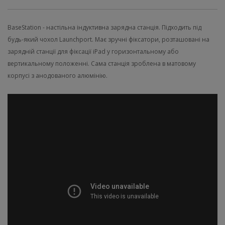
BaseStation - настільна індуктивна зарядна станція. Підходить під
будь-який чохол Launchport. Має зручні фіксатори, розташовані на
зарядній станції для фіксації iPad у горизонтальному або
вертикальному положенні. Сама станція зроблена в матовому
корпусі з анодованого алюмінію.