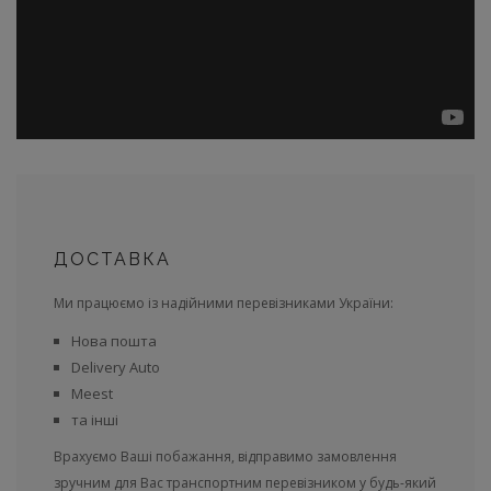
ДОСТАВКА
Ми працюємо із надійними перевізниками України:
Нова пошта
Delivery Auto
Meest
та інші
Врахуємо Ваші побажання, відправимо замовлення
зручним для Вас транспортним перевізником у будь-який