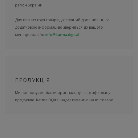
регіон України.
Для певних груп товарів, доступний дропшипінг, за
додатковою інформацією зверніться до вашого
менеджера або
info@karma.digital
ПРОДУКЦІЯ
Ми пропонуємо тільки оригінальну і сертифіковану
продукцію. Karma.Digital надає гарантію на всі товари.