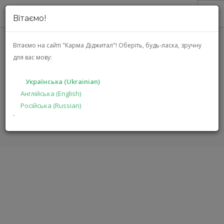
Вітаємо!
ПРО НАС
Вітаємо на сайті "Карма Діджитал"!
Оберіть, будь-ласка, зручну
для вас мову:
IPORT BASESTATION
АКЦІЇ
LAUNCHPORT (BASESTATION SL)
КАТАЛОГ
Українська (Ukrainian)
РІШЕННЯ
Англійська (English)
ГОЛОВНА
КАТАЛОГ
СИСТЕМНА ІНТЕГРАЦІЯ
Російська (Russian)
ВИРОБНИКАМ
BASESTATION LAUNCHPORT
`
ДИЛЕРАМ
ПОШУК
УКРАЇНСЬКА (UKRAINIAN)