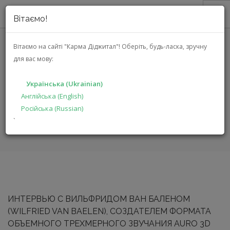
Вітаємо!
ПРО НАС
Вітаємо на сайті "Карма Діджитал"!
Оберіть, будь-ласка, зручну
для вас мову:
АКЦІЇ
СТАТТІ
КАТАЛОГ
Українська (Ukrainian)
РІШЕННЯ
Англійська (English)
Російська (Russian)
ГОЛОВНА
ВИРОБНИКАМ
СТАТТІ
`
ДИЛЕРАМ
ПОШУК
УКРАЇНСЬКА (UKRAINIAN)
ИНТЕРВЬЮ С ВИЛЬФРИДОМ ВАН БАЛЕНОМ
(WILFRIED VAN BAELEN), СОЗДАТЕЛЕМ ФОРМАТА
ОБЪЕМНОГО ТРЕХМЕРНОГО ЗВУЧАНИЯ AURO 3D