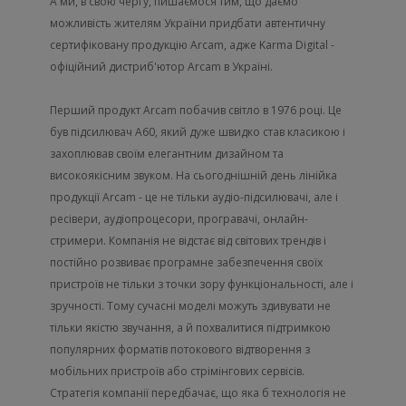
А ми, в свою чергу, пишаємося тим, що даємо
можливість жителям України придбати автентичну
сертифіковану продукцію Arcam, адже Karma Digital -
офіційний дистриб'ютор Arcam в Україні.
Перший продукт Arcam побачив світло в 1976 році. Це
був підсилювач A60, який дуже швидко став класикою і
захоплював своїм елегантним дизайном та
високоякісним звуком. На сьогоднішній день лінійка
продукції Arcam - це не тільки аудіо-підсилювачі, але і
ресівери, аудіопроцесори, програвачі, онлайн-
стримери. Компанія не відстає від світових трендів і
постійно розвиває програмне забезпечення своїх
пристроїв не тільки з точки зору функціональності, але і
зручності. Тому сучасні моделі можуть здивувати не
тільки якістю звучання, а й похвалитися підтримкою
популярних форматів потокового відтворення з
мобільних пристроїв або стрімінгових сервісів.
Стратегія компанії передбачає, що яка б технологія не