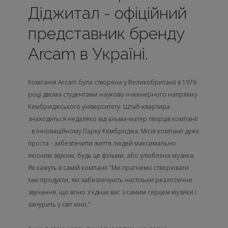
Діджитал - офіційний
представник бренду
Arcam в Україні.
Компанія Arcam була створена у Великобританії в 1976
році двома студентами науково-інженерного напрямку
Кембриджського університету. Штаб-квартира
знаходиться недалеко від альма-матер творців компанії
- в Інноваційному Парку Кембриджа. Місія компанії дуже
проста - забезпечити життя людей максимально
якісним звуком, будь це фільми, або улюблена музика.
Як кажуть в самій компанії "Ми прагнемо створювати
такі продукти, які забезпечують настільки реалістичне
звучання, що воно з'єднає вас з самим серцем музики і
занурить у світ кіно."