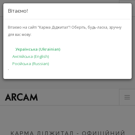
Вітаємо!
ПРО НАС
Вітаємо на сайті "Карма Діджитал"!
Оберіть, будь-ласка, зручну
для вас мову:
АКЦІЇ
ARCAM
КАТАЛОГ
Українська (Ukrainian)
РІШЕННЯ
Англійська (English)
ГОЛОВНА
БРЕНДИ
ARCAM
Російська (Russian)
ВИРОБНИКАМ
`
ДИЛЕРАМ
ПОШУК
УКРАЇНСЬКА (UKRAINIAN)
РЕСИВЕРИ
ПРОЦЕСОРИ
КАРМА ДІДЖИТАЛ - ОФИЦІЙНИЙ
ПІДСИЛЮВАЧІ