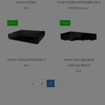
Arcam CDS50
Arcam R25B (ARCR25BBLKEU)
N/A
149999 грн/шт.
НОВИНКА
НОВИНКА
Arcam CD25 (ARCCD25EU)
Arcam A50 Signature
N/A
(ARCA50SIGEU)
N/A
«
1
2
»