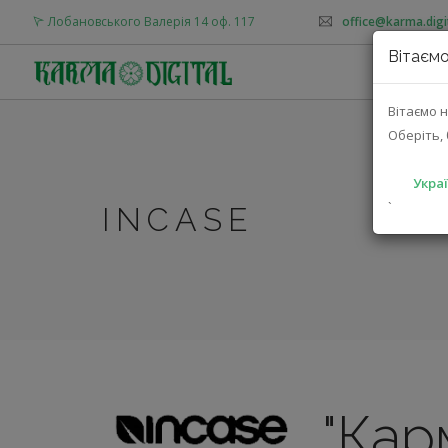
Лобановського Валерія 14 оф. 117
office@karma.digi
Вітаємо
Вітаємо н
Оберіть, 
Украї
`
INCASE
"Кар