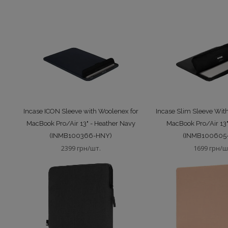
Incase ICON Sleeve with Woolenex for
Incase Slim Sleeve Wit
MacBook Pro/Air 13" - Heather Navy
MacBook Pro/Air 13"
(INMB100366-HNY)
(INMB100605
2399 грн/шт.
1699 грн/ш