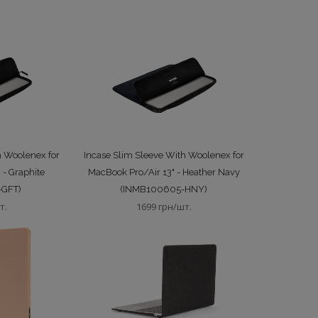
h Woolenex for
Incase Slim Sleeve With Woolenex for
 - Graphite
MacBook Pro/Air 13" - Heather Navy
-GFT)
(INMB100605-HNY)
т.
1699 грн/шт.