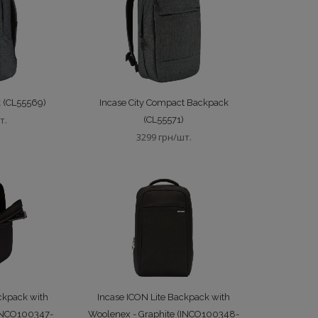
k (CL55569)
Incase City Compact Backpack
т.
(CL55571)
3299 грн/шт.
ckpack with
Incase ICON Lite Backpack with
(INCO100347-
Woolenex - Graphite (INCO100348-