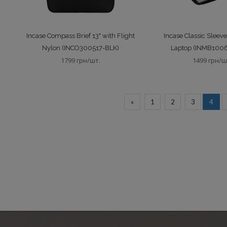
Incase Compass Brief 13" with Flight
Incase Classic Sleeve
Nylon (INCO300517-BLK)
Laptop (INMB100
1799 грн/шт.
1499 грн/ш
«
1
2
3
4