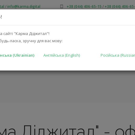
tal
/
info@karma.digital
+38 (044) 406-65-15
/
+38 (044) 406-65
!
ПРО НАС
АКЦІЇ
КАТАЛОГ
РІШЕННЯ
ВИРОБНИКА
а сайті "Карма Діджитал"!
будь-ласка, зручну для вас мову:
нська (Ukrainian)
Англійська (English)
Російська (Russia
ма Діджитал" - оф