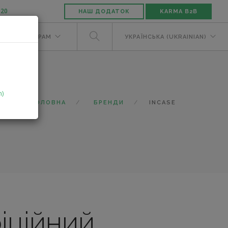
-20
НАШ ДОДАТОК
KARMA B2B
М
ДИЛЕРАМ
УКРАЇНСЬКА (UKRAINIAN)
n)
ГОЛОВНА
БРЕНДИ
INCASE
іційний