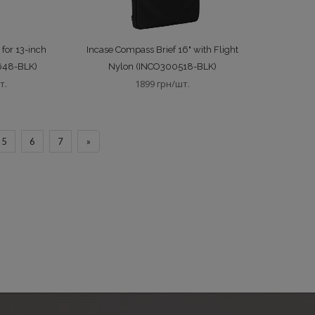
 for 13-inch
Incase Compass Brief 16" with Flight
648-BLK)
Nylon (INCO300518-BLK)
т.
1899 грн/шт.
5
6
7
»