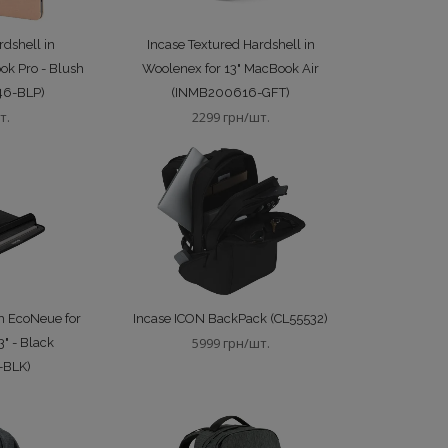
rdshell in
Incase Textured Hardshell in
ok Pro - Blush
Woolenex for 13" MacBook Air
46-BLP)
(INMB200616-GFT)
т.
2299 грн/шт.
h EcoNeue for
Incase ICON BackPack (CL55532)
5999 грн/шт.
" - Black
-BLK)