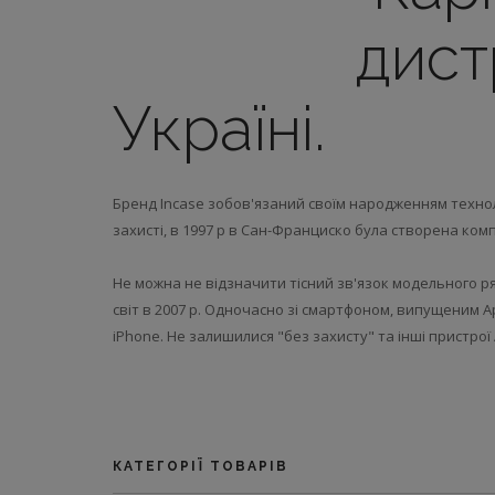
дист
Україні.
Бренд Incase зобов'язаний своїм народженням техноло
захисті, в 1997 р в Сан-Франциско була створена комп
Не можна не відзначити тісний зв'язок модельного ря
світ в 2007 р. Одночасно зі смартфоном, випущеним A
iPhone. Не залишилися "без захисту" та інші пристрої Ap
КАТЕГОРІЇ ТОВАРІВ