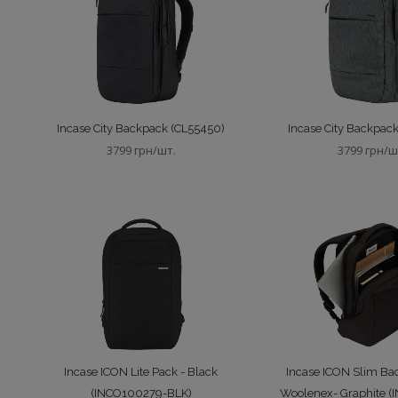
Incase City Backpack (CL55450)
Incase City Backpac
3799 грн/шт.
3799 грн/ш
Incase ICON Lite Pack - Black
Incase ICON Slim Ba
(INCO100279-BLK)
Woolenex- Graphite 