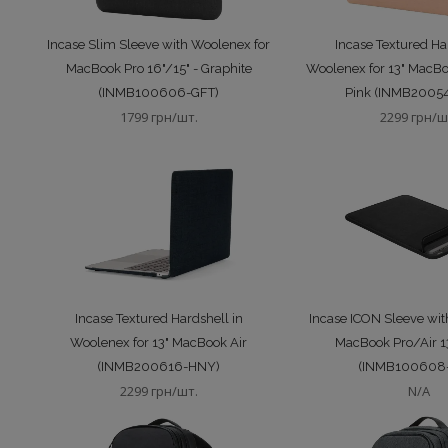
Incase Slim Sleeve with Woolenex for
Incase Textured Ha
MacBook Pro 16"/15" - Graphite
Woolenex for 13" MacBo
(INMB100606-GFT)
Pink (INMB2005
1799 грн/шт.
2299 грн/ш
Incase Textured Hardshell in
Incase ICON Sleeve wit
Woolenex for 13" MacBook Air
MacBook Pro/Air 13
(INMB200616-HNY)
(INMB100608
2299 грн/шт.
N/A