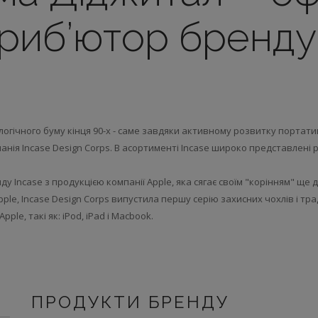
риб’ютор бренду 
гічного буму кінця 90-х - саме завдяки активному розвитку портатив
анія Incase Design Corps. В асортименті Incase широко представлені р
ду Incase з продукцією компанії Apple, яка сягає своїм "корінням" ще
pple, Incase Design Corps випустила першу серію захисних чохлів і тр
ple, такі як: iPod, iPad і Macbook.
ПРОДУКТИ БРЕНДУ