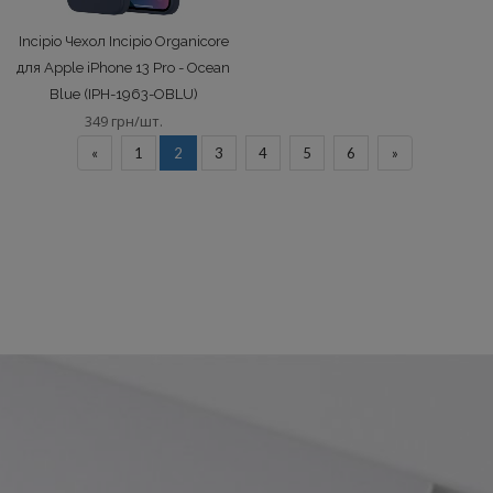
Incipio Чехол Incipio Organicore
для Apple iPhone 13 Pro - Ocean
Blue (IPH-1963-OBLU)
349 грн/шт.
«
1
2
3
4
5
6
»