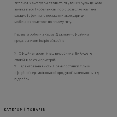
як тільки їх аксесуари з’являються у ваших руках це коло
замикається. Глобальність Incipio дозволяє компанії
швидко і ефективно поставляти аксесуари для
мобільних пристроїв по всьому світу.
Переваги роботи з Карма Діджитал - офіційним
представником Incipio в Україні:
Офіційна гарантія від виробника. Ви будете
спокійні за свій пристрій.
Гарантована якість. Прямі поставки тільки
офіційної сертифікованої продукції захищають від
підробок.
КАТЕГОРІЇ ТОВАРІВ