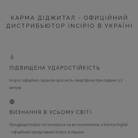
ЧОХЛИ ДЛЯ IPAD
КАРМА ДІДЖИТАЛ - ОФИЦІЙНИЙ
ЕКО-ЧОХЛИ ДЛЯ IPHONE
ДИСТРИБЬЮТОР INCIPIO В УКРАЇНІ
ПІДВИЩЕНА УДАРОСТІЙКІСТЬ
Incipio офіційно гарантує цілісність смартфону при падінні з 3
метрів
ВИЗНАННЯ В УСЬОМУ СВІТІ
Продукція Incipio постачається на всі континенти, а Karma Digital
- офіційний представник Incipio в Україні