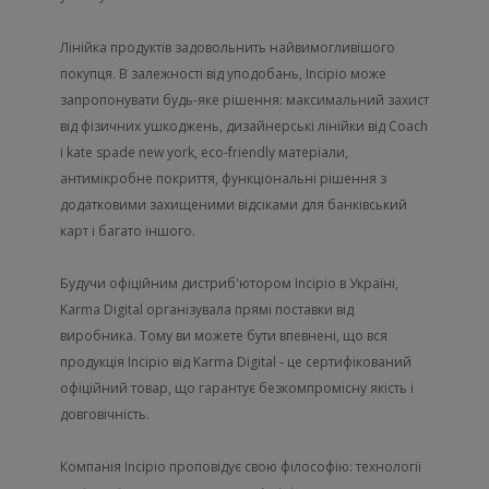
Лінійка продуктів задовольнить найвимогливішого
покупця. В залежності від уподобань, Incipio може
запропонувати будь-яке рішення: максимальний захист
від фізичних ушкоджень, дизайнерські лінійки від Coach
і kate spade new york, eco-friendly матеріали,
антимікробне покриття, функціональні рішення з
додатковими захищеними відсіками для банківський
карт і багато іншого.
Будучи офіційним дистриб'ютором Incipio в Україні,
Karma Digital організувала прямі поставки від
виробника. Тому ви можете бути впевнені, що вся
продукція Incipio від Karma Digital - це сертифікований
офіційний товар, що гарантує безкомпромісну якість і
довговічність.
Компанія Incipio проповідує свою філософію: технології