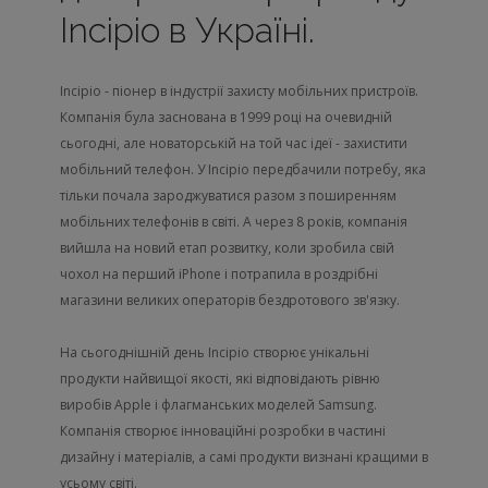
Incipio в Україні.
Incipio - піонер в індустрії захисту мобільних пристроїв.
Компанія була заснована в 1999 році на очевидній
сьогодні, але новаторській на той час ідеї - захистити
мобільний телефон. У Incipio передбачили потребу, яка
тільки почала зароджуватися разом з поширенням
мобільних телефонів в світі. А через 8 років, компанія
вийшла на новий етап розвитку, коли зробила свій
чохол на перший iPhone і потрапила в роздрібні
магазини великих операторів бездротового зв'язку.
На сьогоднішній день Incipio створює унікальні
продукти найвищої якості, які відповідають рівню
виробів Apple і флагманських моделей Samsung.
Компанія створює інноваційні розробки в частині
дизайну і матеріалів, а самі продукти визнані кращими в
усьому світі.