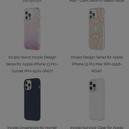
349 грн/шт.
Max - Dark Denim/Stealth Blue
(IPH-1961-DNM)
349 грн/шт.
Incipio Чохол Incipio Design
Incipio Design Series for Apple
Series for Apple iPhone 13 Pro -
iPhone 13 Pro Max (IPH-1958-
Sunset (IPH-1970-SNST)
RGW)
349 грн/шт.
349 грн/шт.
Incipio Organicore for Homer
Incipio Survivor Clear for Apple