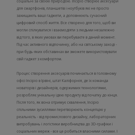
соціальні за своєю природою. Incipio створює аксесуари
для смартфонів, планшетів і ноутбуків які не просто
захищають ваші гаджети, а доповнюють сучасний
цифровий спосіб життя. Все створено для того, щоб ви
могли спілкуватися і взаємодіяти з людьми незалежно
від того, в яких умовах ви перебуваєте в даний момент.
Під час активного відпочинку, або на світському заході -
при будь-яких обставинах ви зможете використовувати
свій гаджет з комфортом.
Процес створення аксесуарів починається в головному
офісі Incipio в Ірвіні, штат Каліфорнія, де їх команда
новаторів і дизайнерів, одержимих технологіями,
розробляє унікальну ідею продукту від початку до кінця.
Після того, як вона отримує схвалення, Incipio
спільними зусиллями перетворюють концепцію у
реальність - від промислового дизайну, лабораторних
випробувань і логістики виробництва до 3D-графіки і
соціальних мереж - все це робиться власними силами. І