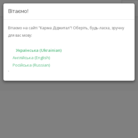
Вітаємо!
ПРО НАС
Вітаємо на сайті "Карма Діджитал"!
Оберіть, будь-ласка, зручну
для вас мову:
АКЦІЇ
AKG C519 M (3065X00010)
КАТАЛОГ
Українська (Ukrainian)
РІШЕННЯ
Англійська (English)
ГОЛОВНА
КАТАЛОГ
ПРОДУКЦІЯ ДЛЯ ПРОФЕСІОНАЛІВ
Російська (Russian)
ВИРОБНИКАМ
C519 M
`
ДИЛЕРАМ
ПОШУК
УКРАЇНСЬКА (UKRAINIAN)