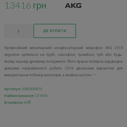
13416 грн
ДЕ КУПИТИ
Професійний мініатюрний конденсаторний мікрофон AKG C519
акуратно кріпиться на трубі, саксофоні, тромбоні, тубі або будь-
якому іншому духовому інструменті. Його вузька полярна кардіоїдна
діаграма направленості робить C519 ідеальним варіантом для
використання поблизу моніторів, а лінійна частотн
Артикул:
3065X00010
Найменування:
C519 M
В наявності