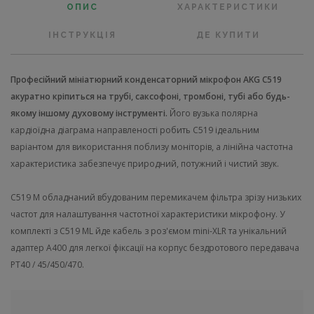
ОПИС
ХАРАКТЕРИСТИКИ
ІНСТРУКЦІЯ
ДЕ КУПИТИ
Професійний мініатюрний конденсаторний мікрофон AKG C519
акуратно кріпиться на трубі, саксофоні, тромбоні, тубі або будь-
якому іншому духовому інструменті.
Його вузька полярна
кардіоїдна діаграма направленості робить C519 ідеальним
варіантом для використання поблизу моніторів, а лінійна частотна
характеристика забезпечує природний, потужний і чистий звук.
C519 M обладнаний вбудованим перемикачем фільтра зрізу низьких
частот для налаштування частотної характеристики мікрофону. У
комплекті з C519 ML йде кабель з роз'ємом mini-XLR та унікальний
адаптер A400 для легкої фіксації на корпус бездротового передавача
PT40 / 45/450/470.