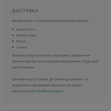
ДОСТАВКА
Ми працюємо із надійними перевізниками України:
Нова пошта
Delivery Auto
Meest
та інші
Врахуємо Ваші побажання, відправимо замовлення
зручним для Вас транспортним перевізником у будь-який
регіон України.
Для певних груп товарів, доступний дропшипінг, за
додатковою інформацією зверніться до вашого
менеджера або
info@karma.digital