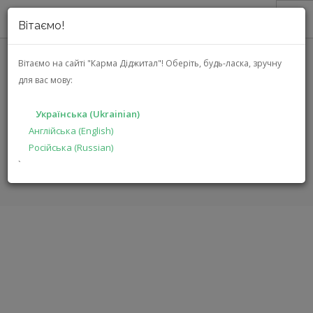
Вітаємо!
ПРО НАС
Вітаємо на сайті "Карма Діджитал"!
Оберіть, будь-ласка, зручну
для вас мову:
АКЦІЇ
STEWART CINECURVE
КАТАЛОГ
(CCTG171SFHG3WMAPX)
Українська (Ukrainian)
РІШЕННЯ
Англійська (English)
Російська (Russian)
ВИРОБНИКАМ
ГОЛОВНА
КАТАЛОГ
АУДІО ВІДЕО
CINECURVE
`
ДИЛЕРАМ
ПОШУК
УКРАЇНСЬКА (UKRAINIAN)