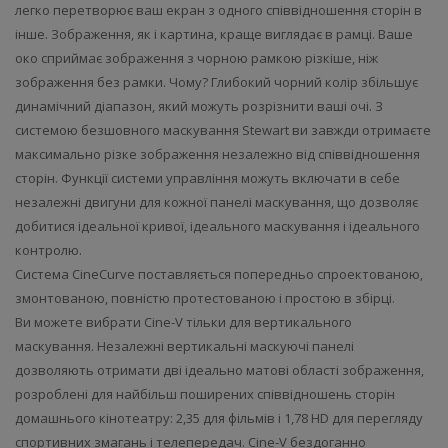
легко перетворює ваш екран з одного співвідношення сторін в
інше. Зображення, як і картина, краще виглядає в рамці. Ваше
око сприймає зображення з чорною рамкою різкіше, ніж
зображення без рамки. Чому? Глибокий чорний колір збільшує
динамічний діапазон, який можуть розрізнити ваші очі. З
системою безшовного маскування Stewart ви завжди отримаєте
максимально різке зображення незалежно від співвідношення
сторін. Функції системи управління можуть включати в себе
незалежні двигуни для кожної панелі маскування, що дозволяє
добитися ідеальної кривої, ідеального маскування і ідеального
контролю.
Система CineCurve поставляється попередньо спроектованою,
змонтованою, повністю протестованою і простою в збірці.
Ви можете вибрати Cine-V тільки для вертикального
маскування. Незалежні вертикальні маскуючі панелі
дозволяють отримати дві ідеально матові області зображення,
розроблені для найбільш поширених співвідношень сторін
домашнього кінотеатру: 2,35 для фільмів і 1,78 HD для перегляду
спортивних змагань і телепередач. Cine-V бездоганно