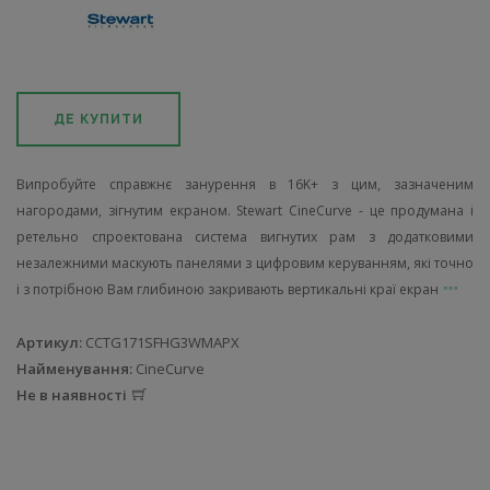
ДЕ КУПИТИ
Випробуйте справжнє занурення в 16K+ з цим, зазначеним
нагородами, зігнутим екраном. Stewart CineCurve - це продумана і
ретельно спроектована система вигнутих рам з додатковими
незалежними маскують панелями з цифровим керуванням, які точно
і з потрібною Вам глибиною закривають вертикальні краї екран
Артикул:
CCTG171SFHG3WMAPX
Найменування:
CineCurve
Не в наявності