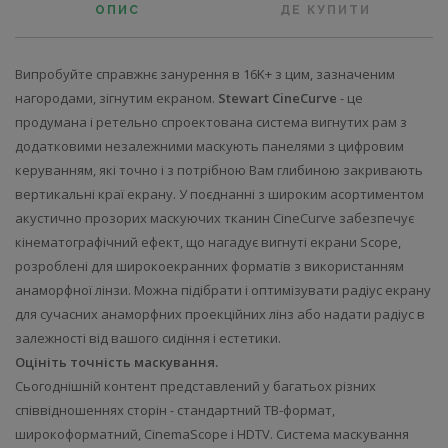
ОПИС
ДЕ КУПИТИ
Випробуйте справжнє занурення в 16K+ з цим, зазначеним
нагородами, зігнутим екраном.
Stewart CineCurve
- це
продумана і ретельно спроектована система вигнутих рам з
додатковими незалежними маскують панелями з цифровим
керуванням, які точно і з потрібною Вам глибиною закривають
вертикальні краї екрану. У поєднанні з широким асортиментом
акустично прозорих маскуючих тканин CineCurve забезпечує
кінематографічний ефект, що нагадує вигнуті екрани Scope,
розроблені для широкоекранних форматів з використанням
анаморфної лінзи. Можна підібрати і оптимізувати радіус екрану
для сучасних анаморфних проекційних лінз або надати радіус в
залежності від вашого сидіння і естетики.
Оцініть точність маскування.
Сьогоднішній контент представлений у багатьох різних
співвідношеннях сторін - стандартний ТВ-формат,
широкоформатний, CinemaScope і HDTV. Система маскування