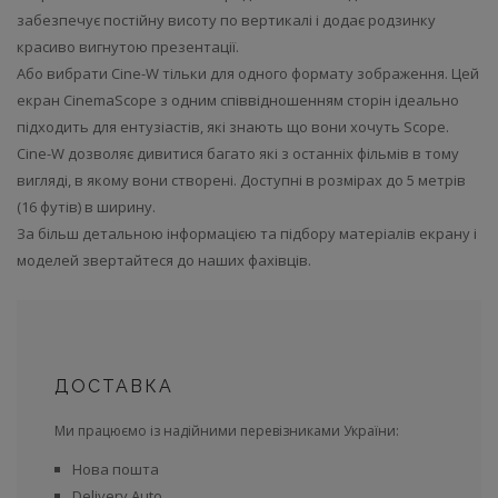
забезпечує постійну висоту по вертикалі і додає родзинку
красиво вигнутою презентації.
Або вибрати Cine-W тільки для одного формату зображення. Цей
екран CinemaScope з одним співвідношенням сторін ідеально
підходить для ентузіастів, які знають що вони хочуть Scope.
Cine-W дозволяє дивитися багато які з останніх фільмів в тому
вигляді, в якому вони створені. Доступні в розмірах до 5 метрів
(16 футів) в ширину.
За більш детальною інформацією та підбору матеріалів екрану і
моделей звертайтеся до наших фахівців.
ДОСТАВКА
Ми працюємо із надійними перевізниками України:
Нова пошта
Delivery Auto