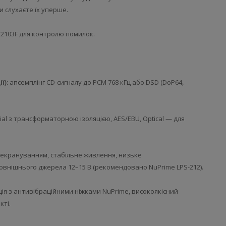
и слухаєте їх уперше.
2103F для контролю помилок.
ї):
апсемплінг CD-сигналу до PCM 768 кГц або DSD (DoP64,
xial з трансформаторною ізоляцією, AES/EBU, Optical — для
 екрануванням, стабільне живлення, низьке
овнішнього джерела 12–15 В (рекомендовано NuPrime LPS-212).
ія з антивібраційними ніжками NuPrime, високоякісний
кті.