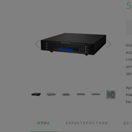
5
Nu
від
ст
де
ід
Ар
На
Не
ОПИС
ХАРАКТЕРИСТИКИ
ДЕ