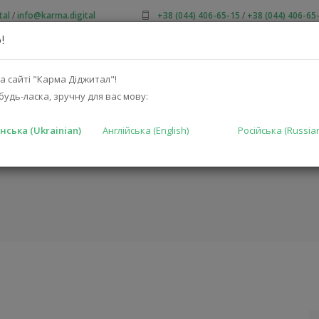
tal
/
info@karma.digital
+38 (044) 406-65-15
/
+38 (044) 406-65
!
ПРО НАС
АКЦІЇ
КАТАЛОГ
РІШЕННЯ
ВИРОБНИКА
а сайті "Карма Діджитал"!
будь-ласка, зручну для вас мову:
нська (Ukrainian)
Англійська (English)
Російська (Russia
-BLK)
ГОЛОВНА