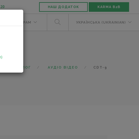
-20
НАШ ДОДАТОК
KARMA B2B
М
ДИЛЕРАМ
УКРАЇНСЬКА (UKRAINIAN)
n)
КАТАЛОГ
АУДІО ВІДЕО
CDT-9