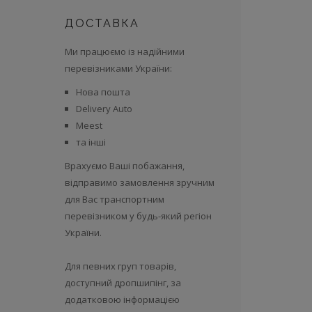
ДОСТАВКА
Ми працюємо із надійними
перевізниками України:
Нова пошта
Delivery Auto
Meest
та інші
Врахуємо Ваші побажання,
відправимо замовлення зручним
для Вас транспортним
перевізником у будь-який регіон
України.
Для певних груп товарів,
доступний дропшипінг, за
додатковою інформацією