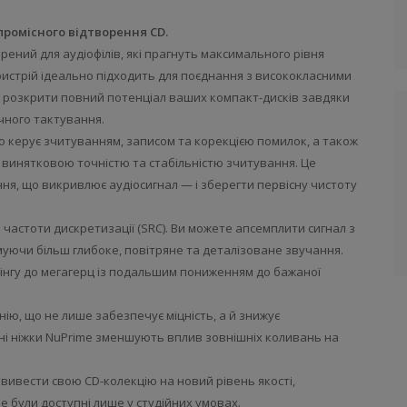
ромісного відтворення CD.
ений для аудіофілів, які прагнуть максимального рівня
Пристрій ідеально підходить для поєднання з висококласними
 розкрити повний потенціал ваших компакт-дисків завдяки
чного тактування.
о керує зчитуванням, записом та корекцією помилок, а також
я винятковою точністю та стабільністю зчитування. Це
я, що викривлює аудіосигнал — і зберегти первісну чистоту
астоти дискретизації (SRC). Ви можете апсемплити сигнал з
римуючи більш глибоке, повітряне та деталізоване звучання.
нгу до мегагерц із подальшим пониженням до бажаної
ю, що не лише забезпечує міцність, а й знижує
ні ніжки NuPrime зменшують вплив зовнішніх коливань на
 вивести свою CD-колекцію на новий рівень якості,
е були доступні лише у студійних умовах.