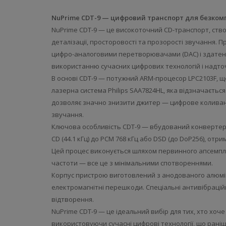
NuPrime CDT-9 — цифровий транспорт для безкомп
NuPrime CDT-9 — це високоточний CD-транспорт, створ
деталізації, просторовості та прозорості звучання. 
цифро-аналоговими перетворювачами (DAC) і здатен
використанню сучасних цифрових технологій і надто
В основі CDT-9 — потужний ARM-процесор LPC2103F, щ
лазерна система Philips SAA7824HL, яка відзначаєтьс
дозволяє значно знизити джитер — цифрове коливанн
звучання.
Ключова особливість CDT-9 — вбудований конвертер ч
CD (44.1 кГц) до PCM 768 кГц або DSD (до DoP256), от
Цей процес виконується шляхом первинного апсемплі
частоти — все це з мінімальними спотвореннями.
Корпус пристрою виготовлений з анодованого алюміні
електромагнітні перешкоди. Спеціальні антивібрацій
відтворення.
NuPrime CDT-9 — це ідеальний вибір для тих, хто хоче
використовуючи сучасні цифрові технології, що раніш