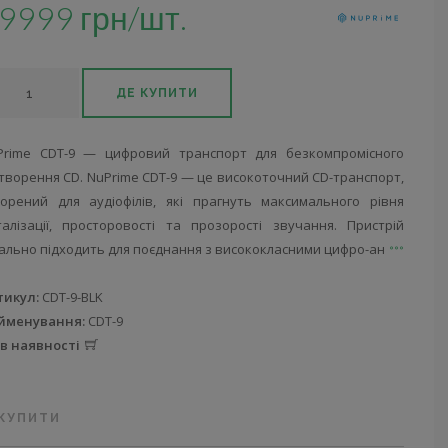
9999 грн/шт.
ДЕ КУПИТИ
Prime CDT-9 — цифровий транспорт для безкомпромісного
творення CD. NuPrime CDT-9 — це високоточний CD-транспорт,
ворений для аудіофілів, які прагнуть максимального рівня
талізації, просторовості та прозорості звучання. Пристрій
еально підходить для поєднання з висококласними цифро-ан
тикул:
CDT-9-BLK
йменування:
CDT-9
 в наявності
 КУПИТИ