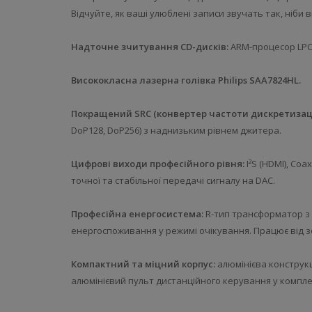
Відчуйте, як ваші улюблені записи звучать так, ніби в
Надточне зчитування CD-дисків:
ARM-процесор LPC
Висококласна лазерна голівка Philips SAA7824HL.
Покращений SRC (конвертер частоти дискретизаці
DoP128, DoP256) з наднизьким рівнем джитера.
Цифрові виходи професійного рівня:
I²S (HDMI), Coa
точної та стабільної передачі сигналу на DAC.
Професійна енергосистема:
R-тип трансформатор з
енергоспоживання у режимі очікування. Працює від з
Компактний та міцний корпус:
алюмінієва конструкц
алюмінієвий пульт дистанційного керування у компле