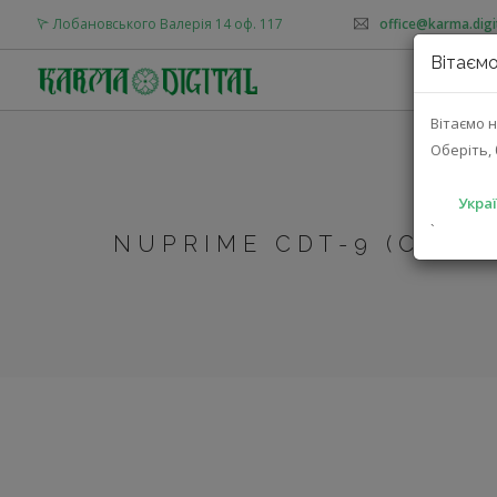
Лобановського Валерія 14 оф. 117
office@karma.digi
Вітаємо
Вітаємо н
Оберіть, 
Украї
`
NUPRIME CDT-9 (CDT-9