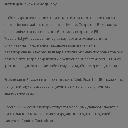
відповідати будь-якому декору.
Стійкість до атмосферних впливів максимізується завдяки ґратам із
нержавіючої сталі, які можна пофарбувати. Покриття НЧ-динаміка
поліпропіленом та закінчення його кола покриттям JBL
WeatherEdge™, безшовним бутилкаучуковим розширенням
окантування НЧ-динаміка, захищає важливі елементи
перетворювача. Діафрагма твітера з полікарбонату посилена тонкою
плівкою титану для додаткової жорсткості та зносостійкості. Стійкі до
іржі нікель-цинкові клеми забезпечують надійне вхідне з'єднання.
Ексклюзивний захист від перевантажень SonicGuard від JBL практично
не чутний слухачеві, забезпечуючи надійність і повну точність
відтворення звуку.
Control 25AV можна використовувати в повному діапазоні частот, а
низькі частоти можна посилити додаванням однієї з моделей
сабвуфер Control Controlctor.