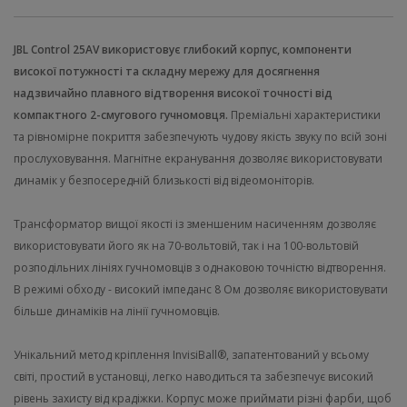
JBL Control 25AV використовує глибокий корпус, компоненти
високої потужності та складну мережу для досягнення
надзвичайно плавного відтворення високої точності від
компактного 2-смугового гучномовця.
Преміальні характеристики
та рівномірне покриття забезпечують чудову якість звуку по всій зоні
прослуховування. Магнітне екранування дозволяє використовувати
динамік у безпосередній близькості від відеомоніторів.
Трансформатор вищої якості із зменшеним насиченням дозволяє
використовувати його як на 70-вольтовій, так і на 100-вольтовій
розподільних лініях гучномовців з однаковою точністю відтворення.
В режимі обходу - високий імпеданс 8 Ом дозволяє використовувати
більше динаміків на лінії гучномовців.
Унікальний метод кріплення InvisiBall®, запатентований у всьому
світі, простий в установці, легко наводиться та забезпечує високий
рівень захисту від крадіжки. Корпус може приймати різні фарби, щоб