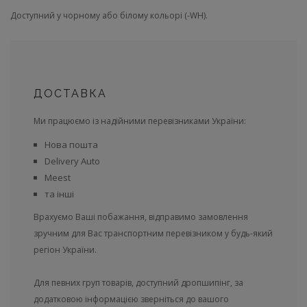
Доступний у чорному або білому кольорі (-WH).
ДОСТАВКА
Ми працюємо із надійними перевізниками України:
Нова пошта
Delivery Auto
Meest
та інші
Врахуємо Ваші побажання, відправимо замовлення
зручним для Вас транспортним перевізником у будь-який
регіон України.
Для певних груп товарів, доступний дропшипінг, за
додатковою інформацією зверніться до вашого