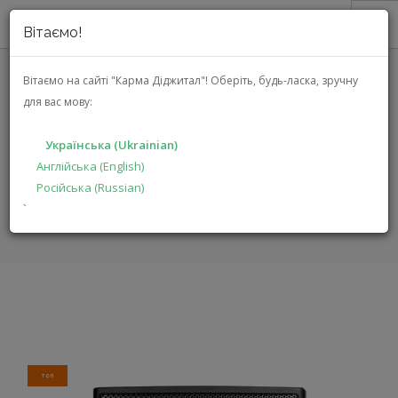
Вітаємо!
ПРО НАС
Вітаємо на сайті "Карма Діджитал"!
Оберіть, будь-ласка, зручну
для вас мову:
JBL CONTROL 25AV (CONTROL
АКЦІЇ
25AV)
КАТАЛОГ
Українська (Ukrainian)
РІШЕННЯ
Англійська (English)
ГОЛОВНА
КАТАЛОГ
ПРОДУКЦІЯ ДЛЯ ПРОФЕСІОНАЛІВ
Російська (Russian)
ВИРОБНИКАМ
CONTROL 25AV
`
ДИЛЕРАМ
ПОШУК
УКРАЇНСЬКА (UKRAINIAN)
ТОП