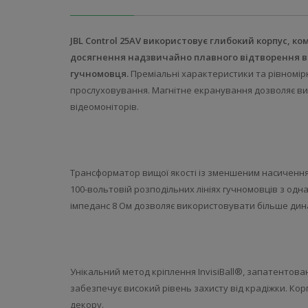
JBL Control 25AV використовує глибокий корпус, к
досягнення надзвичайно плавного відтворення ви
гучномовця.
Преміальні характеристики та рівномірн
прослуховування. Магнітне екранування дозволяє ви
відеомоніторів.
Трансформатор вищої якості із зменшеним насиченням
100-вольтовій розподільних лініях гучномовців з одн
імпеданс 8 Ом дозволяє використовувати більше динам
Унікальний метод кріплення InvisiBall®, запатентован
забезпечує високий рівень захисту від крадіжки. Ко
декору.