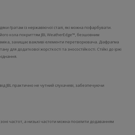
дяки ґратам із нержавіючої сталі, які можна пофарбувати.
 його кола покриттям JBL WeatherEdge™, безшовним
міка, захищає важливі елементи перетворювача. Діафрагма
ну для додаткової жорсткості та зносостійкості. Стійкі до іржі
'єднання.
ід JBL практично не чутний слухачеві, забезпечуючи
зоні частот, а низькі частоти можна посилити додаванням