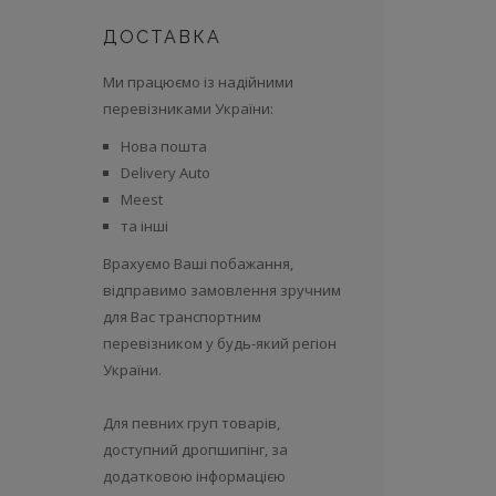
ДОСТАВКА
Ми працюємо із надійними
перевізниками України:
Нова пошта
Delivery Auto
Meest
та інші
Врахуємо Ваші побажання,
відправимо замовлення зручним
для Вас транспортним
перевізником у будь-який регіон
України.
Для певних груп товарів,
доступний дропшипінг, за
додатковою інформацією