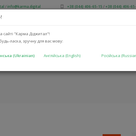
tal
/
info@karma.digital
+38 (044) 406-65-15
/
+38 (044) 406-65
!
ПРО НАС
АКЦІЇ
КАТАЛОГ
РІШЕННЯ
ВИРОБНИКА
а сайті "Карма Діджитал"!
будь-ласка, зручну для вас мову:
нська (Ukrainian)
Англійська (English)
Російська (Russia
ONTROL 25AV-
ГОЛОВНА
КА