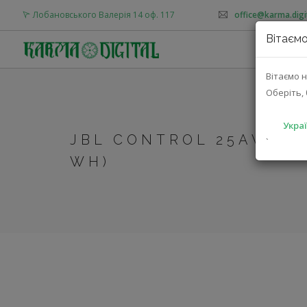
Лобановського Валерія 14 оф. 117
office@karma.digi
Вітаємо
Вітаємо н
Оберіть, 
Украї
JBL CONTROL 25AV (C
`
WH)