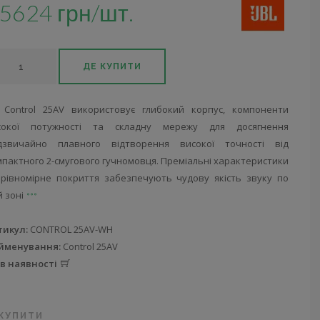
5624 грн/шт.
ДЕ КУПИТИ
L Control 25AV використовує глибокий корпус, компоненти
сокої потужності та складну мережу для досягнення
дзвичайно плавного відтворення високої точності від
пактного 2-смугового гучномовця. Преміальні характеристики
 рівномірне покриття забезпечують чудову якість звуку по
й зоні
тикул:
CONTROL 25AV-WH
йменування:
Control 25AV
 в наявності
 КУПИТИ