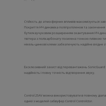
Стійкість до атмосферних впливів максимізується зав
Покриття НЧ-динаміка поліпропіленом та закінчення
бутилкаучуковим розширенням окантування НЧ-дина
твітера з полікарбонату посилена тонкою плівкою тита
нікель-цинкові клеми забезпечують надійне вхідне з
Ексклюзивний захист від перевантажень SonicGuard в
надійність і повну точність відтворення звуку.
Control 25AV можна використовувати в повному діапа
однієї з моделей сабвуфер Control Controlctor.