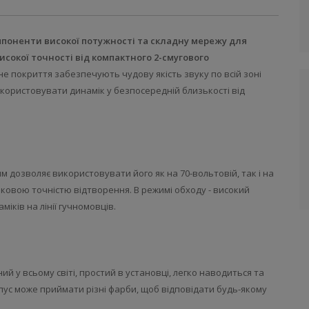
омпоненти високої потужності та складну мережу для
сокої точності від компактного 2-смугового
е покриття забезпечують чудову якість звуку по всій зоні
користовувати динамік у безпосередній близькості від
 дозволяє використовувати його як на 70-вольтовій, так і на
аковою точністю відтворення. В режимі обходу - високий
іків на лінії гучномовців.
ий у всьому світі, простий в установці, легко наводиться та
рпус може приймати різні фарби, щоб відповідати будь-якому