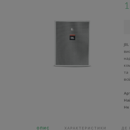
1
JB
ви
на
ком
та
всі
Ар
На
Не
ОПИС
ХАРАКТЕРИСТИКИ
ДЕ