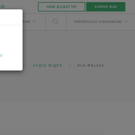
-20
НАШ ДОДАТОК
KARMA B2B
М
ДИЛЕРАМ
УКРАЇНСЬКА (UKRAINIAN)
n)
КАТАЛОГ
АУДІО ВІДЕО
DLA-RS1000