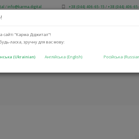
tal
/
info@karma.digital
+38 (044) 406-65-15
/
+38 (044) 406-65
!
ПРО НАС
АКЦІЇ
КАТАЛОГ
РІШЕННЯ
ВИРОБНИКА
а сайті "Карма Діджитал"!
будь-ласка, зручну для вас мову:
нська (Ukrainian)
Англійська (English)
Російська (Russia
000 )
ГОЛОВНА