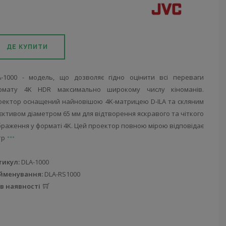
ДЕ КУПИТИ
A-1000 - модель, що дозволяє гідно оцінити всі переваги
рмату 4K HDR максимально широкому числу кіноманів.
оектор оснащений найновішою 4K-матрицею D-ILA та скляним
єктивом діаметром 65 мм для відтворення яскравого та чіткого
раження у форматі 4K. Цей проектор повною мірою відповідає
тр
тикул:
DLA-1000
йменування:
DLA-RS1000
 в наявності