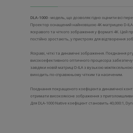
DLA-1000
- модель, що дозволяє гідно оцінити всі пе
Проектор оснащений найновішою 4K-матрицею D-ILA т
яскравого та чіткого зображення у форматі 4K. Цей 
постійно зростають, у пристроях для відтворення зоб
Яскраві, чіткі та динамічні зображення. Поєднання рт
високоефективного оптичного процесора забезпечує в
завдяки новій матриці D-ILA з вузькою міжпіксельн
виходить по-справжньому чітким та насиченим.
Поєднання покращеного коефіцієнта динамічної конт
отримати високоякісне зображення з приголомшливи
Для DLA-1000 Native коефіцієнт становить 40,000:1, Dyn