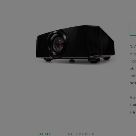
DL
фо
Пр
об'
зоб
по
Ар
На
Не
ОПИС
ДЕ КУПИТИ