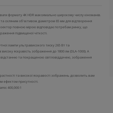
реваги формату 4K HDR максимально широкому числу кіноманів.
а скляним об'єктивом діаметром 65 мм для відтворення
проектор повною мірою відповідає потребам ринку, що
раження підвищеної чіткості.
утної лампи ультрависокого тиску 265 Вт та
исоку яскравість зображення до 1800 лм (DLA-1000). А
ою відстанню та покращеною світловіддачею, зображення
растності та високої яскравості зображень дозволить вам
м ефектом присутності.
amic 400,000:1