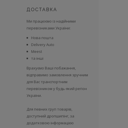
ДОСТАВКА
Ми працюємо із надійними
перевізниками України:
Нова пошта
Delivery Auto
Meest
та інші
Врахуємо Ваші побажання,
відправимо замовлення зручним
для Вас транспортним
перевізником у будь-який регіон
України.
Для певних груп товарів,
доступний дропшипінг, за
додатковою інформацією