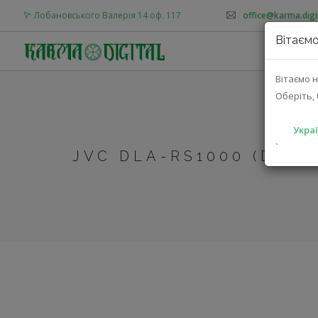
Лобановського Валерія 14 оф. 117
office@karma.digi
Вітаємо
Вітаємо н
Оберіть, 
Украї
`
JVC DLA-RS1000 (DLA-1