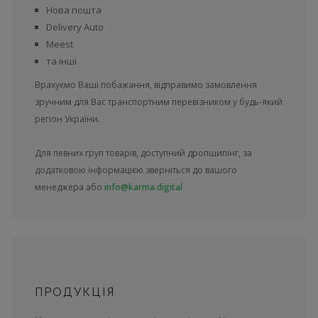
Нова пошта
Delivery Auto
Meest
та інші
Врахуємо Ваші побажання, відправимо замовлення
зручним для Вас транспортним перевізником у будь-який
регіон України.
Для певних груп товарів, доступний дропшипінг, за
додатковою інформацією зверніться до вашого
менеджера або
info@karma.digital
ПРОДУКЦІЯ