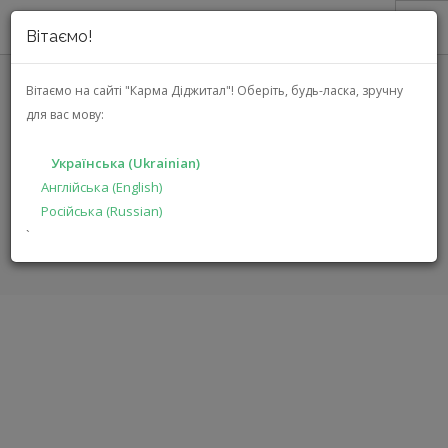
Вітаємо!
ПРО НАС
Вітаємо на сайті "Карма Діджитал"!
Оберіть, будь-ласка, зручну
для вас мову:
АКЦІЇ
JVC DLA-2000
КАТАЛОГ
Українська (Ukrainian)
РІШЕННЯ
Англійська (English)
ГОЛОВНА
КАТАЛОГ
АУДІО ВІДЕО
DLA-2000
Російська (Russian)
ВИРОБНИКАМ
`
ДИЛЕРАМ
ПОШУК
УКРАЇНСЬКА (UKRAINIAN)