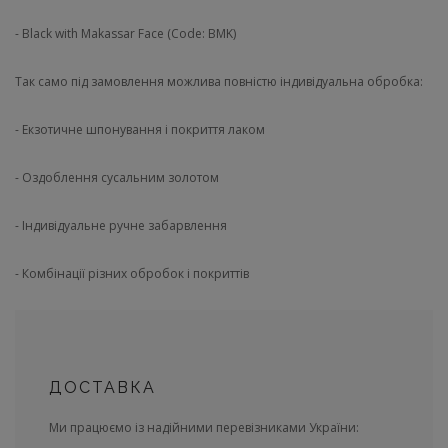
- Black with Makassar Face (Code: BMK)
Так само під замовлення можлива повністю індивідуальна обробка:
- Екзотичне шпонування і покриття лаком
- Оздоблення сусальним золотом
- Індивідуальне ручне забарвлення
- Комбінації різних обробок і покриттів
ДОСТАВКА
Ми працюємо із надійними перевізниками України: