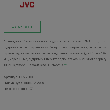
ДЕ КУПИТИ
Повноцінна багатоканальна аудіосистема Lyravox SM2 mkll, що
підтримує всі поширені види бездротових підключень, включаючи
стрімінг аудіофайлів з високою роздільною здатністю (до 24 біт / 192
кГц) через DLNA, підтримку Інтернет-радіо, а також музичного сервісу
TIDAL, відтворення файлів по Bluetooth з
Артикул:
DLA-2000
Найменування:
DLA-2000
Не в наявності