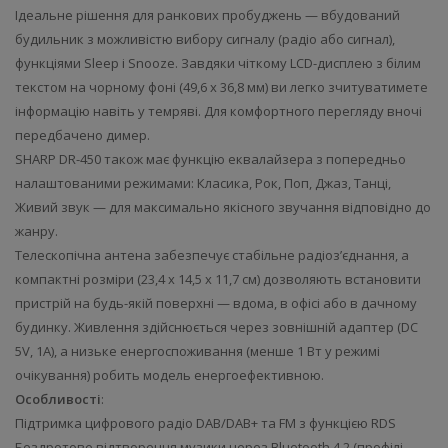
Ідеальне рішення для ранкових пробуджень — вбудований
будильник з можливістю вибору сигналу (радіо або сигнал),
функціями Sleep і Snooze. Завдяки чіткому LCD-дисплею з білим
текстом на чорному фоні (49,6 x 36,8 мм) ви легко зчитуватимете
інформацію навіть у темряві. Для комфортного перегляду вночі
передбачено димер.
SHARP DR-450 також має функцію еквалайзера з попередньо
налаштованими режимами: Класика, Рок, Поп, Джаз, Танці,
Живий звук — для максимально якісного звучання відповідно до
жанру.
Телескопічна антена забезпечує стабільне радіоз’єднання, а
компактні розміри (23,4 x 14,5 x 11,7 см) дозволяють встановити
пристрій на будь-якій поверхні — вдома, в офісі або в дачному
будинку. Живлення здійснюється через зовнішній адаптер (DC
5V, 1A), а низьке енергоспоживання (менше 1 Вт у режимі
очікування) робить модель енергоефективною.
Особливості
:
Підтримка цифрового радіо DAB/DAB+ та FM з функцією RDS
Бездротове відтворення музики через Bluetooth 4.2 (профілі