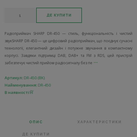
ДЕ КУПИТИ
Радіоприймач SHARP DR-450 — стиль, функціональність і чистий
звукSHARP DR-450 — це цифровий радіоприймач, що поєднує сучасні
технології, елегантний дизайн і потужне звучання в компактному
корпусі. Завдяки підтримці DAB, DAB+ та FM з RDS, цей пристрій
забезпечує чистий прийом радіосигналу без пе
Артикул:
DR-450 (BK)
Найменування:
DR-450
В наявності
ОПИС
ХАРАКТЕРИСТИКИ
ДЕ КУПИТИ