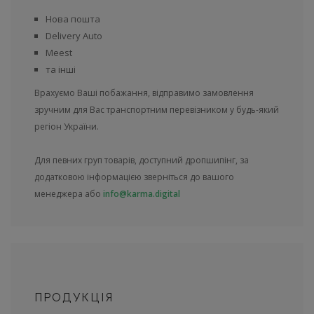
Нова пошта
Delivery Auto
Meest
та інші
Врахуємо Ваші побажання, відправимо замовлення
зручним для Вас транспортним перевізником у будь-який
регіон України.
Для певних груп товарів, доступний дропшипінг, за
додатковою інформацією зверніться до вашого
менеджера або
info@karma.digital
ПРОДУКЦІЯ