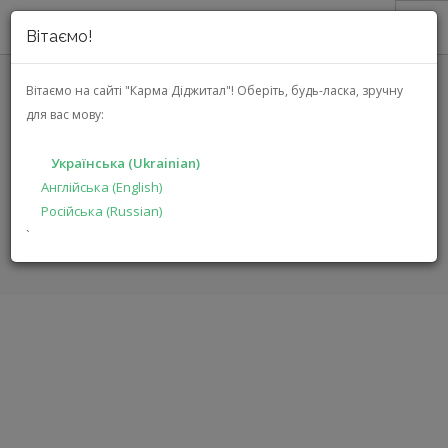
Вітаємо!
ПРО НАС
Вітаємо на сайті "Карма Діджитал"!
Оберіть, будь-ласка, зручну
для вас мову:
АКЦІЇ
SHARP DR-450 (DR-450 (BK))
КАТАЛОГ
Українська (Ukrainian)
РІШЕННЯ
Англійська (English)
ГОЛОВНА
КАТАЛОГ
МУЛЬТИМЕДІА
DR-450
Російська (Russian)
ВИРОБНИКАМ
`
ДИЛЕРАМ
ПОШУК
УКРАЇНСЬКА (UKRAINIAN)