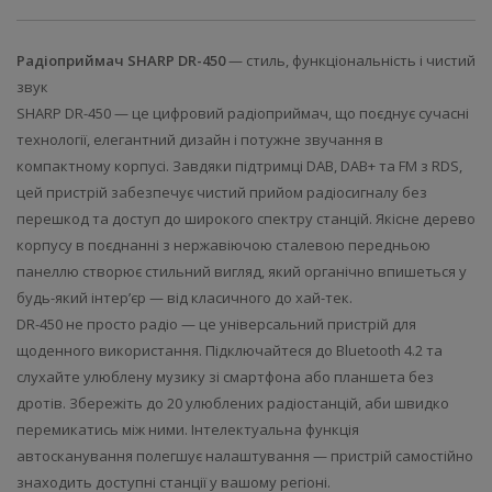
Радіоприймач SHARP DR-450
— стиль, функціональність і чистий
звук
SHARP DR-450 — це цифровий радіоприймач, що поєднує сучасні
технології, елегантний дизайн і потужне звучання в
компактному корпусі. Завдяки підтримці DAB, DAB+ та FM з RDS,
цей пристрій забезпечує чистий прийом радіосигналу без
перешкод та доступ до широкого спектру станцій. Якісне дерево
корпусу в поєднанні з нержавіючою сталевою передньою
панеллю створює стильний вигляд, який органічно впишеться у
будь-який інтер’єр — від класичного до хай-тек.
DR-450 не просто радіо — це універсальний пристрій для
щоденного використання. Підключайтеся до Bluetooth 4.2 та
слухайте улюблену музику зі смартфона або планшета без
дротів. Збережіть до 20 улюблених радіостанцій, аби швидко
перемикатись між ними. Інтелектуальна функція
автосканування полегшує налаштування — пристрій самостійно
знаходить доступні станції у вашому регіоні.