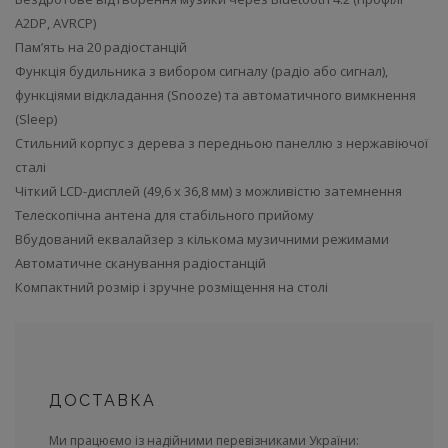
A2DP, AVRCP)
Пам’ять на 20 радіостанцій
Функція будильника з вибором сигналу (радіо або сигнал),
функціями відкладання (Snooze) та автоматичного вимкнення
(Sleep)
Стильний корпус з дерева з передньою панеллю з нержавіючої
сталі
Чіткий LCD-дисплей (49,6 х 36,8 мм) з можливістю затемнення
Телескопічна антена для стабільного прийому
Вбудований еквалайзер з кількома музичними режимами
Автоматичне сканування радіостанцій
Компактний розмір і зручне розміщення на столі
ДОСТАВКА
Ми працюємо із надійними перевізниками України: