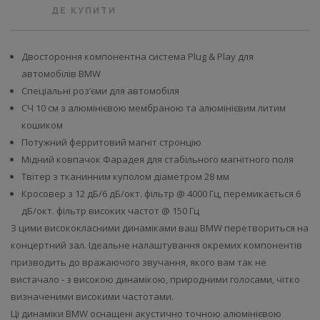
ДЕ КУПИТИ
Двостороння компонентна система Plug & Play для
автомобілів BMW
Спеціальні роз’єми для автомобіля
СЧ 10 см з алюмінієвою мембраною та алюмінієвим литим
кошиком
Потужний ферритовий магніт стронцію
Мідний ковпачок Фарадея для стабільного магнітного поля
Твітер з тканинним куполом діаметром 28 мм
Кросовер з 12 дБ/6 дБ/окт. фільтр @ 4000 Гц, перемикається 6
дБ/окт. фільтр високих частот @ 150 Гц
З цими висококласними динаміками ваш BMW перетвориться на
концертний зал. Ідеальне налаштування окремих компонентів
призводить до вражаючого звучання, якого вам так не
вистачало - з високою динамікою, природними голосами, чітко
визначеними високими частотами.
Ці динаміки BMW оснащені акустично точною алюмінієвою