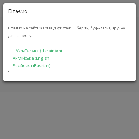
Вітаємо!
ПРО НАС
Вітаємо на сайті "Карма Діджитал"!
Оберіть, будь-ласка, зручну
для вас мову:
АКЦІЇ
EMPHASER EM-BMWF1
КАТАЛОГ
Українська (Ukrainian)
РІШЕННЯ
Англійська (English)
ГОЛОВНА
КАТАЛОГ
АВТОЕЛЕКТРОНІКА
EM-BMWF1
Російська (Russian)
ВИРОБНИКАМ
`
ДИЛЕРАМ
ПОШУК
УКРАЇНСЬКА (UKRAINIAN)