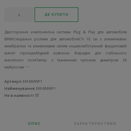
ДЕ КУПИТИ
Двостороння компонентна система Plug & Play для автомобілів
BMWСпеціальні роз’єми для автомобіляСЧ 10 см з алюмінієвою
мембраною та алюмінієвим литим кошикомПотужний ферритовий
магніт стронціюМідний ковпачок Фарадея для стабільного
магнітного поляТвітер з тканинним куполом діаметром 28
ммКросове
Артикул:
EM-BMWF1
Найменування:
EM-BMWF1
Не в наявності
ОПИС
ХАРАКТЕРИСТИКИ