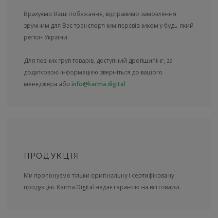
Врахуємо Ваші побажання, відправимо замовлення
зручним для Вас транспортним перевізником у будь-який
регіон України.
Для певних груп товарів, доступний дропшипінг, за
додатковою інформацією зверніться до вашого
менеджера або
info@karma.digital
ПРОДУКЦІЯ
Ми пропонуємо тільки оригінальну і сертифіковану
продукцію. Karma.Digital надає гарантію на всі товари.