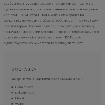
мембраною з гумовою насадкою та павуком Connex, точно
підігнаним литим під тиском алюмінієвим кошиком із потужним
магнітом і – з EM-BMWF1 – мідним кільцем Фарадея на
сердечнику полюса для стабільної роботи. магнітне поле і звук
без спотворень. Кросовер Compo, що входить до комплекту
постачання, має роз’єми для конкретного автомобіля. Крім того,
можна ввімкнути фільтр високих частот 150 Гц, щоб
відфільтрувати низькі частоти та підвищити стійкість.
ДОСТАВКА
Ми працюємо із надійними перевізниками України:
Нова пошта
Delivery Auto
Meest
та інші