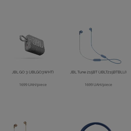
Микрофоны
Show
JBL GO 3 (JBLGO3WHT)
JBL Tune 215BT (JBLT215BTBLU)
1699 UAH/piece
1699 UAH/piece