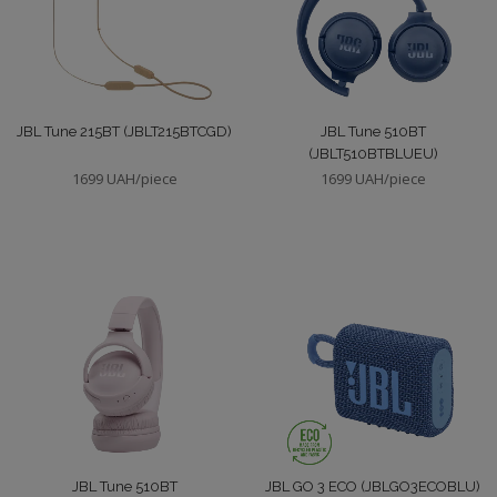
JBL Tune 215BT (JBLT215BTCGD)
JBL Tune 510BT
(JBLT510BTBLUEU)
1699 UAH/piece
1699 UAH/piece
JBL Tune 510BT
JBL GO 3 ECO (JBLGO3ECOBLU)