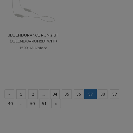
JBL ENDURANCE RUN 2 BT
(JBLENDURRUN2BTWHT)
1599 UAH/piece
«
1
2
...
34
35
36
37
38
39
40
...
50
51
»