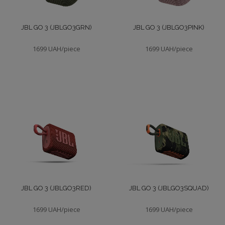
Mark Levinson
Наушники для VR
JBL GO 3 (JBLGO3GRN)
JBL GO 3 (JBLGO3PINK)
Morel
Наушники беспроводные
1699 UAH/piece
1699 UAH/piece
PowerLocus
LP Виниловые проигрыватели
SHARP
Аксессуары (ММ)
harman/kardon
Саундбары
Игровая гарнитура
Наушники TWS
JBL GO 3 (JBLGO3RED)
JBL GO 3 (JBLGO3SQUAD)
1699 UAH/piece
1699 UAH/piece
Радиоприемники