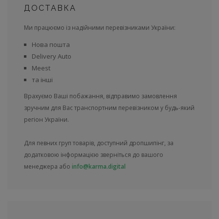
ДОСТАВКА
Ми працюємо із надійними перевізниками України:
Нова пошта
Delivery Auto
Meest
та інші
Врахуємо Ваші побажання, відправимо замовлення
зручним для Вас транспортним перевізником у будь-який
регіон України.
Для певних груп товарів, доступний дропшипінг, за
додатковою інформацією зверніться до вашого
менеджера або
info@karma.digital