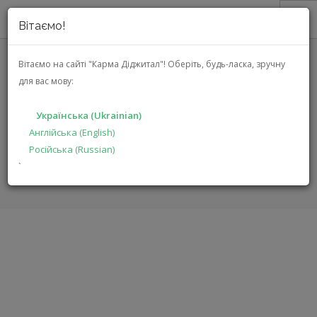
Вітаємо!
ПРО НАС
Вітаємо на сайті "Карма Діджитал"!
Оберіть, будь-ласка, зручну
для вас мову:
АКЦІЇ
EMPHASER ESP-RC3
КАТАЛОГ
Українська (Ukrainian)
РІШЕННЯ
Англійська (English)
ГОЛОВНА
КАТАЛОГ
АВТОЕЛЕКТРОНІКА
ESP-RC3
Російська (Russian)
ВИРОБНИКАМ
`
ДИЛЕРАМ
ПОШУК
УКРАЇНСЬКА (UKRAINIAN)