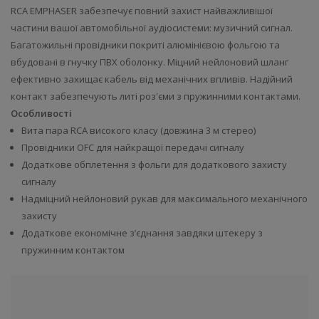
RCA EMPHASER забезпечує повний захист найважливішої
частини вашої автомобільної аудіосистеми: музичний сигнал.
Багатожильні провідники покриті алюмінієвою фольгою та
вбудовані в гнучку ПВХ оболонку. Міцний нейлоновий шланг
ефективно захищає кабель від механічних впливів. Надійний
контакт забезпечують литі роз'єми з пружинними контактами.
Особливості
Вита пара RCA високого класу (довжина 3 м стерео)
Провідники OFC для найкращої передачі сигналу
Додаткове обплетення з фольги для додаткового захисту
сигналу
Надміцний нейлоновий рукав для максимального механічного
захисту
Додаткове економічне з’єднання завдяки штекеру з
пружинним контактом