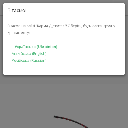
Вітаємо!
ПРО НАС
Вітаємо на сайті "Карма Діджитал"!
Оберіть, будь-ласка, зручну
для вас мову:
АКЦІЇ
EMPHASER ESP-RSL6
КАТАЛОГ
Українська (Ukrainian)
РІШЕННЯ
Англійська (English)
ГОЛОВНА
КАТАЛОГ
АВТОЕЛЕКТРОНІКА
ESP-RSL6
Російська (Russian)
ВИРОБНИКАМ
`
ДИЛЕРАМ
ПОШУК
УКРАЇНСЬКА (UKRAINIAN)