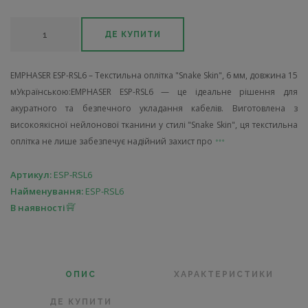
ДЕ КУПИТИ
EMPHASER ESP-RSL6 – Текстильна оплітка "Snake Skin", 6 мм, довжина 15
мУкраїнською:EMPHASER ESP-RSL6 — це ідеальне рішення для
акуратного та безпечного укладання кабелів. Виготовлена з
високоякісної нейлонової тканини у стилі "Snake Skin", ця текстильна
оплітка не лише забезпечує надійний захист про
Артикул:
ESP-RSL6
Найменування:
ESP-RSL6
В наявності
ОПИС
ХАРАКТЕРИСТИКИ
ДЕ КУПИТИ