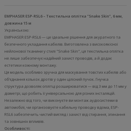
EMPHASER ESP-RSL6 – Текстильна оплітка "Snake Skin", 6 мм,
довжина 15 м
Українською:
EMPHASER ESP-RSL6 — це ідеальне рішення для акуратного та
безпечного укладання кабелів. Виготовлена з високоякісної
нейлонової тканини у стилі "Snake Skin", ця текстильна оплітка
не лише забезпечує надійний захист проводів, а й додає
естетики кожному монтажу.
Ця модель особливо зручна для маскування товстих кабелів або
об’єднання кількох дротів у один цілісний пучок. Гнучка
структура дозволяє оплітці розширюватися — від 3 мм до 11 мм у
діаметрі, що робить її універсальною для різних інсталяцій.
Незалежно від того, чи виконуєте ви монтаж аудіосистеми в
автомобілі, чи організовуєте кабельну проводку вдома, ESP-
RSL6 забезпечить чистий вигляд і захист від стирання, згинання
та зовнішніх впливів.
Особливості
: