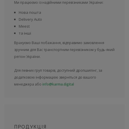
Ми працюємо із надійними перевізниками України:
Нова пошта
Delivery Auto
Meest
та інші
Врахуємо Ваші побажання, відправимо замовлення
зручним для Вас транспортним перевізником у будь-який
регіон України.
Для певних груп товарів, доступний дропшипінг, за
додатковою інформацією зверніться до вашого
менеджера або
info@karma.digital
ПРОДУКЦІЯ