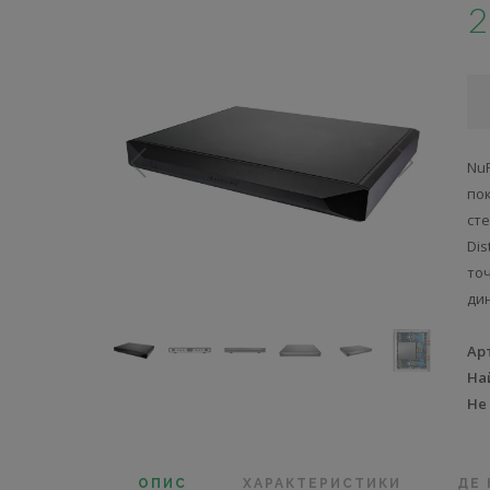
2
Nu
по
ст
Dis
то
ди
Ар
На
Не
ОПИС
ХАРАКТЕРИСТИКИ
ДЕ