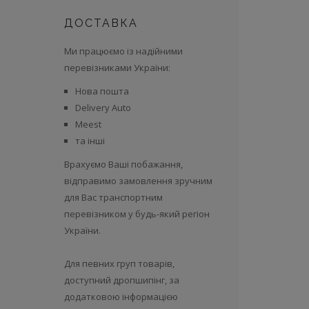
ДОСТАВКА
Ми працюємо із надійними
перевізниками України:
Нова пошта
Delivery Auto
Meest
та інші
Врахуємо Ваші побажання,
відправимо замовлення зручним
для Вас транспортним
перевізником у будь-який регіон
України.
Для певних груп товарів,
доступний дропшипінг, за
додатковою інформацією