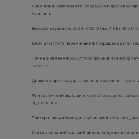
Преміальні компоненти:
операційні підсилювачі NJR
Eichmann.
Висока потужність:
230 Вт RMS (8 Ом), 310 Вт RMS (4 
650 кГц частота перемикання:
покращена деталізаці
Точне живлення:
550 Вт тороїдальний трансформатор
кабелів.
Двомоно-архітектура:
ізольоване живлення і тракт 
Фантастичний звук:
широка і глибока сцена, швидка
відтворення.
Тригерні входи/виходи:
зручно для інтеграції у дома
Сертифікований низький рівень енергоспоживання