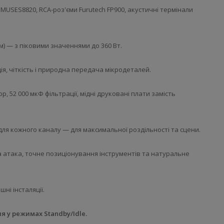
 MUSES8820, RCA-роз'єми Furutech FP900, акустичні термінали
Ом) — з піковими значеннями до 360 Вт.
я, чіткість і природна передача мікродеталей.
, 52 000 мкФ фільтрації, мідні друковані плати замість
для кожного каналу — для максимальної роздільності та сцени.
 атака, точне позиціонування інструментів та натуральне
шні інсталяції.
 у режимах Standby/Idle.