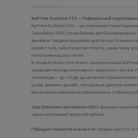
NuPrime Evolution STA — Референсний підсилювач
NuPrime Evolution STA — це еталонний стереопідсилюв
Cancellation (ODC), розроблений для безкомпромісної
динаміки. Завдяки проривній архітектурі та винятко
класів A та D, забезпечуючи теплоту, характерну дл
контролем над акустикою.
В основі Evolution STA лежить запатентована NuPrime
традиційні методи негативного зворотного зв'язку. Рі
сигнал/шум — до 110 дБ, що дозволяє отримати винят
цьому двомоно-дизайн, тороїдальне джерело живленн
високоякісні компоненти забезпечують стабільну ро
Only Distortion Cancellation (ODC):
фірмова технологія
через негативний зворотній зв’язок.
Гібридна топологія класів A+D:
поєднує чистоту та 