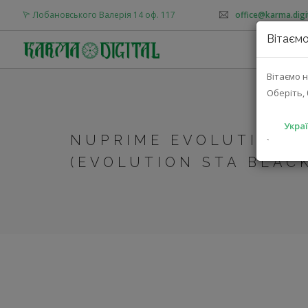
Лобановського Валерія 14 оф. 117
office@karma.digi
Вітаємо
Вітаємо н
Оберіть, 
Украї
NUPRIME EVOLUTION S
`
(EVOLUTION STA BLAC