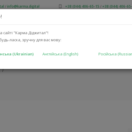
tal
/
info@karma.digital
+38 (044) 406-65-15
/
+38 (044) 406-65
!
ПРО НАС
АКЦІЇ
КАТАЛОГ
РІШЕННЯ
ВИРОБНИКА
а сайті "Карма Діджитал"!
будь-ласка, зручну для вас мову:
нська (Ukrainian)
Англійська (English)
Російська (Russia
TA
ГОЛОВНА
КАТ
K)