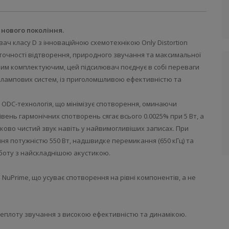
 нового покоління.
ач класу D з інноваційною схемотехнікою Only Distortion
 точності відтворення, природного звучання та максимальної
вим комплектуючим, цей підсилювач поєднує в собі переваги
я лампових систем, із приголомшливою ефективністю та
 ODC-технологія, що мінімізує спотворення, оминаючи
вень гармонічних спотворень сягає всього 0.0025% при 5 Вт, а
ково чистий звук навіть у найвимогливіших записах. При
я потужністю 550 Вт, надшвидке перемикання (650 кГц) та
боту з найскладнішою акустикою.
 NuPrime, що усуває спотворення на рівні компонентів, а не
теплоту звучання з високою ефективністю та динамікою.