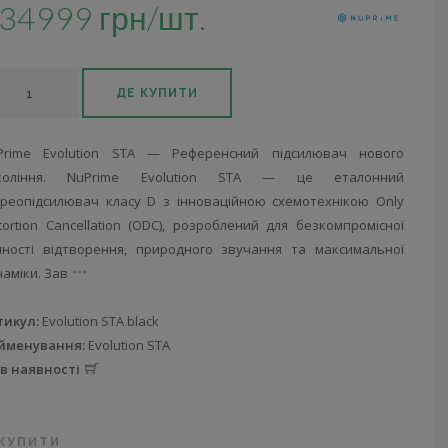
34999 грн/шт.
ДЕ КУПИТИ
Prime Evolution STA — Референсний підсилювач нового
коління. NuPrime Evolution STA — це еталонний
ереопідсилювач класу D з інноваційною схемотехнікою Only
tortion Cancellation (ODC), розроблений для безкомпромісної
чності відтворення, природного звучання та максимальної
наміки. Зав
тикул:
Evolution STA black
йменування:
Evolution STA
 в наявності
 КУПИТИ