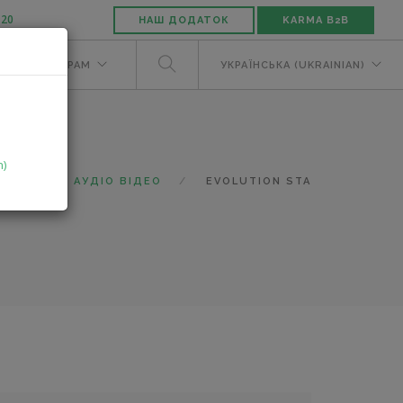
-20
НАШ ДОДАТОК
KARMA B2B
М
ДИЛЕРАМ
УКРАЇНСЬКА (UKRAINIAN)
n)
АЛОГ
АУДІО ВІДЕО
EVOLUTION STA