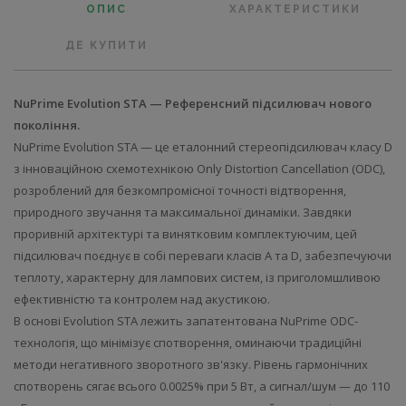
ОПИС
ХАРАКТЕРИСТИКИ
ДЕ КУПИТИ
NuPrime Evolution STA — Референсний підсилювач нового
покоління.
NuPrime Evolution STA — це еталонний стереопідсилювач класу D
з інноваційною схемотехнікою Only Distortion Cancellation (ODC),
розроблений для безкомпромісної точності відтворення,
природного звучання та максимальної динаміки. Завдяки
проривній архітектурі та винятковим комплектуючим, цей
підсилювач поєднує в собі переваги класів A та D, забезпечуючи
теплоту, характерну для лампових систем, із приголомшливою
ефективністю та контролем над акустикою.
В основі Evolution STA лежить запатентована NuPrime ODC-
технологія, що мінімізує спотворення, оминаючи традиційні
методи негативного зворотного зв'язку. Рівень гармонічних
спотворень сягає всього 0.0025% при 5 Вт, а сигнал/шум — до 110