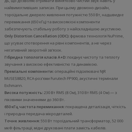
дБ, що дозволяє отримати винятково чистий звук навіть у
найвимогливіших записах. При цьому двомоно-дизайн,
тороїдальне джерело живлення потужністю 550 Вт, надшвидке
перемикання (650 кГц) та високоякісні компоненти
забезпечують стабільну роботу з найскладнішою акустикою.
Only Distortion Cancellation (ODC):
фірмова технологія NuPrime,
що усуває спотворення на рівні компонентів, а не через
негативний зворотній зв’язок.
Гібридна топологія класів A+D:
поєднує чистоту та теплоту
звучання з високою ефективністю та динамікою.
Преміальні компоненти:
операційні підсилювачі NJR
MUSES8820, RCA-роз'єми Furutech FP900, акустичні термінали
Eichmann.
Висока потужність:
230 Вт RMS (8 Ом), 310 Вт RMS (4 Ом) — з
піковими значеннями до 360 Вт.
650 кГц частота перемикання:
покращена деталізація, чіткість
і природна передача мікродеталей.
Точне живлення:
550 Вт тороїдальний трансформатор, 52 000
мкФ фільтрації, мідні друковані плати замість кабелів.