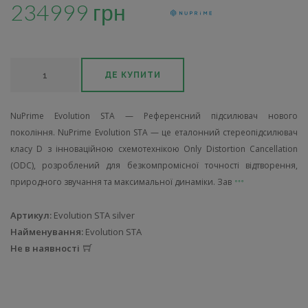
234999 грн
ДЕ КУПИТИ
NuPrime Evolution STA — Референсний підсилювач нового
покоління. NuPrime Evolution STA — це еталонний стереопідсилювач
класу D з інноваційною схемотехнікою Only Distortion Cancellation
(ODC), розроблений для безкомпромісної точності відтворення,
природного звучання та максимальної динаміки. Зав
Артикул:
Evolution STA silver
Найменування:
Evolution STA
Не в наявності