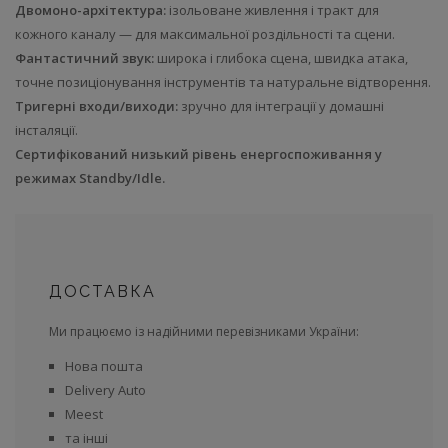
Двомоно-архітектура:
ізольоване живлення і тракт для
кожного каналу — для максимальної роздільності та сцени.
Фантастичний звук:
широка і глибока сцена, швидка атака,
точне позиціонування інструментів та натуральне відтворення.
Тригерні входи/виходи:
зручно для інтеграції у домашні
інсталяції.
Сертифікований низький рівень енергоспоживання у
режимах Standby/Idle.
ДОСТАВКА
Ми працюємо із надійними перевізниками України:
Нова пошта
Delivery Auto
Meest
та інші