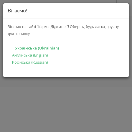
Вітаємо!
ПРО НАС
Вітаємо на сайті "Карма Діджитал"!
Оберіть, будь-ласка, зручну
для вас мову:
АКЦІЇ
NUPRIME EVOLUTION STA
КАТАЛОГ
(EVOLUTION STA SILVER)
Українська (Ukrainian)
РІШЕННЯ
Англійська (English)
Російська (Russian)
ВИРОБНИКАМ
ГОЛОВНА
КАТАЛОГ
АУДІО ВІДЕО
EVOLUTION STA
`
ДИЛЕРАМ
ПОШУК
УКРАЇНСЬКА (UKRAINIAN)