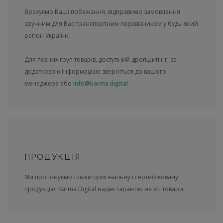
Врахуємо Ваші побажання, відправимо замовлення
зручним для Вас транспортним перевізником у будь-який
регіон України.
Для певних груп товарів, доступний дропшипінг, за
додатковою інформацією зверніться до вашого
менеджера або
info@karma.digital
ПРОДУКЦІЯ
Ми пропонуємо тільки оригінальну і сертифіковану
продукцію. Karma.Digital надає гарантію на всі товари.