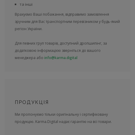
та інші
Врахуємо Ваші побажання, відправимо замовлення
зручним для Вас транспортним перевізником у будь-який
регіон України.
Для певних груп товарів, доступний дропшипінг, за
додатковою інформацією зверніться до вашого
менеджера або
info@karma.digital
ПРОДУКЦІЯ
Ми пропонуємо тільки оригінальну і сертифіковану
продукцію. Karma.Digital надає гарантію на всі товари.