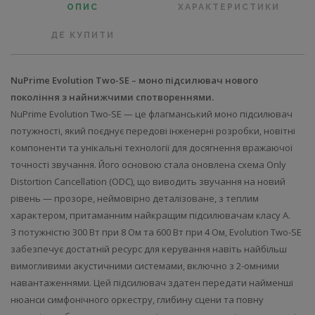
ОПИС
ХАРАКТЕРИСТИКИ
ДЕ КУПИТИ
NuPrime Evolution Two-SE – моно підсилювач нового
покоління з найнижчими спотвореннями.
NuPrime Evolution Two-SE — це флагманський моно підсилювач
потужності, який поєднує передові інженерні розробки, новітні
компоненти та унікальні технології для досягнення вражаючої
точності звучання. Його основою стала оновлена схема Only
Distortion Cancellation (ODC), що виводить звучання на новий
рівень — прозоре, неймовірно деталізоване, з теплим
характером, притаманним найкращим підсилювачам класу A.
З потужністю 300 Вт при 8 Ом та 600 Вт при 4 Ом, Evolution Two-SE
забезпечує достатній ресурс для керування навіть найбільш
вимогливими акустичними системами, включно з 2-омними
навантаженнями. Цей підсилювач здатен передати найменші
нюанси симфонічного оркестру, глибину сцени та повну