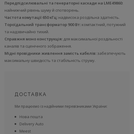
Передпідсилювальні та генераторні каскади на LME49860:
найнижчий рівень шуму й спотворень.
Частота комутації 650 кГц:
надвисока роздільна здатність.
Тороїдальний трансформатор 900 Вт:
компактний, потужний
та надзвичайно тихий.
Справжня моно конструкція:
для максимальної роздільності
каналів та сценічного зображення.
Мідні провідники живлення замість кабелів:
забезпечують
максимальну швидкість та стабільність струму.
ДОСТАВКА
Ми працюємо із надійними перевізниками України:
Нова пошта
Delivery Auto
Meest