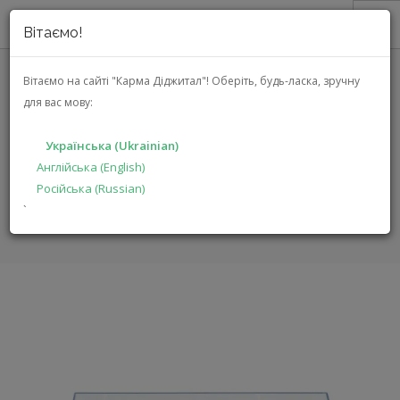
Вітаємо!
ПРО НАС
Вітаємо на сайті "Карма Діджитал"!
Оберіть, будь-ласка, зручну
для вас мову:
АКЦІЇ
REKKORD AUDIO F 400 (2M RED) (
КАТАЛОГ
F 400 (2M RED) - BLACK)
Українська (Ukrainian)
РІШЕННЯ
Англійська (English)
Російська (Russian)
ВИРОБНИКАМ
ГОЛОВНА
КАТАЛОГ
АУДІО ВІДЕО
F 400 (2M RED)
`
ДИЛЕРАМ
ПОШУК
УКРАЇНСЬКА (UKRAINIAN)