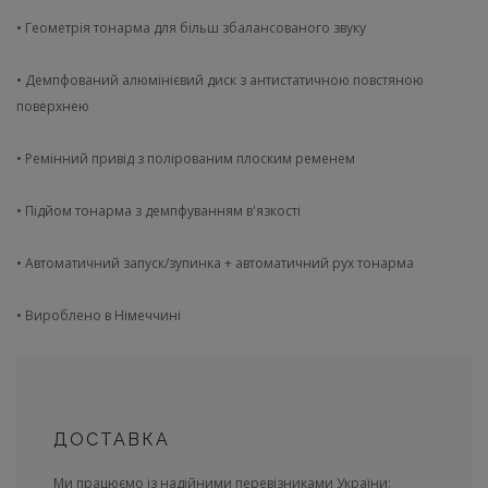
• Геометрія тонарма для більш збалансованого звуку
• Демпфований алюмінієвий диск з антистатичною повстяною
поверхнею
• Ремінний привід з полірованим плоским ременем
• Підйом тонарма з демпфуванням в'язкості
• Автоматичний запуск/зупинка + автоматичний рух тонарма
• Вироблено в Німеччині
ДОСТАВКА
Ми працюємо із надійними перевізниками України: