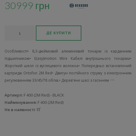
30999 грн
ДЕ КУПИТИ
Особливості• 8,3-дюймовий алюмінієвий тонарм із карданним
підшипником• E(asy)motion Wire Кабелі внутрішнього тонарма•
Жорсткий шелл із вуглецевого волокна• Попередньо встановлений
картридж Ortofon 2M Red• Двигун постійного струму з електронним
регулюванням 33/45/78 об/хв.• Дерев'яне шасі з гасінням
Артикул:
F 400 (2M Red) - BLACK
Найменування:
F 400 (2M Red)
Не в наявності