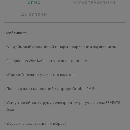
ОПИС
ХАРАКТЕРИСТИКИ
ДЕ КУПИТИ
Особливості
• 8,3-дюймовий алюмінієвий тонарм із карданним підшипником
• E(asy)motion Wire Кабелі внутрішнього тонарма
• Жорсткий шелл із вуглецевого волокна
• Попередньо встановлений картридж Ortofon 2M Red
• Двигун постійного струму з електронним регулюванням 33/45/78
об/хв.
• Дерев'яне шасі з гасінням вібрації