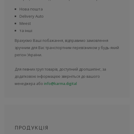
Нова пошта
Delivery Auto
Meest
та інші
Врахуємо Ваші побажання, відправимо замовлення
зручним для Вас транспортним перевізником у будь-який
регіон України.
Для певних груп товарів, доступний дропшипінг, за
додатковою інформацією зверніться до вашого
менеджера або
info@karma.digital
ПРОДУКЦІЯ