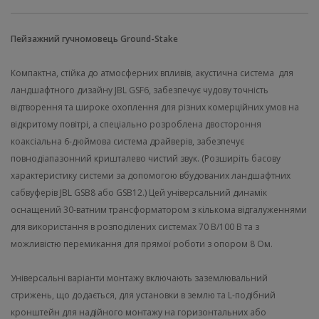
Пейзажний гучномовець Ground-Stake
Компактна, стійка до атмосферних впливів, акустична система для
ландшафтного дизайну JBL GSF6, забезпечує чудову точність
відтворення та широке охоплення для різних комерційних умов на
відкритому повітрі, а спеціально розроблена двостороння
коаксіальна 6-дюймова система драйверів, забезпечує
повнодіапазонний кришталево чистий звук. (Розширіть басову
характеристику системи за допомогою вбудованих ландшафтних
сабвуферів JBL GSB8 або GSB12.) Цей універсальний динамік
оснащений 30-ватним трансформатором з кількома відгалуженнями
для використання в розподілених системах 70 В/100 В та з
можливістю перемикання для прямої роботи з опором 8 Ом.
Універсальні варіанти монтажу включають заземлювальний
стрижень, що додається, для установки в землю та L-подібний
кронштейн для надійного монтажу на горизонтальних або