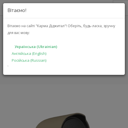
Вітаємо!
ПРО НАС
Вітаємо на сайті "Карма Діджитал"!
Оберіть, будь-ласка, зручну
для вас мову:
JBL PROFESSIONAL GSF6 TAN
АКЦІЇ
(JBL-GSF6-TN)
КАТАЛОГ
Українська (Ukrainian)
РІШЕННЯ
Англійська (English)
ГОЛОВНА
КАТАЛОГ
ПРОДУКЦІЯ ДЛЯ ПРОФЕСІОНАЛІВ
Російська (Russian)
ВИРОБНИКАМ
GSF6 TAN
`
ДИЛЕРАМ
ПОШУК
УКРАЇНСЬКА (UKRAINIAN)