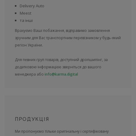
Delivery Auto
Meest
та інші
Врахуємо Ваші побажання, відправимо замовлення
зручним для Вас транспортним перевізником у будь-який
регіон України.
Для певних груп товарів, доступний дропшипінг, за
додатковою інформацією зверніться до вашого
менеджера або
info@karma.digital
ПРОДУКЦІЯ
Ми пропонуємо тільки оригінальну і сертифіковану