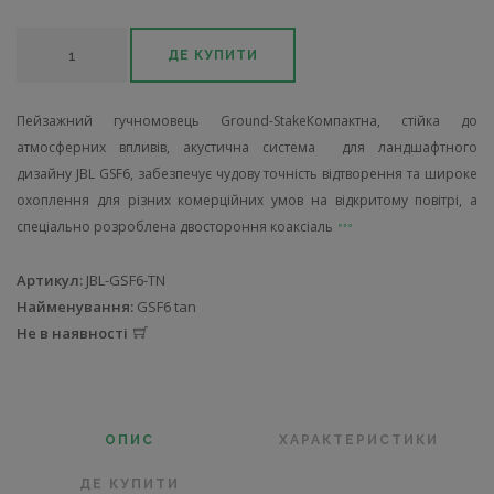
ДЕ КУПИТИ
Пейзажний гучномовець Ground-StakeКомпактна, стійка до
атмосферних впливів, акустична система для ландшафтного
дизайну JBL GSF6, забезпечує чудову точність відтворення та широке
охоплення для різних комерційних умов на відкритому повітрі, а
спеціально розроблена двостороння коаксіаль
Артикул:
JBL-GSF6-TN
Найменування:
GSF6 tan
Не в наявності
ОПИС
ХАРАКТЕРИСТИКИ
ДЕ КУПИТИ