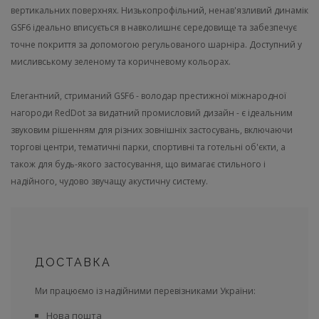
вертикальних поверхнях. Низькопрофільний, ненав'язливий динамік
GSF6 ідеально вписується в навколишнє середовище та забезпечує
точне покриття за допомогою регульованого шарніра. Доступний у
мисливському зеленому та коричневому кольорах.
Елегантний, стриманий GSF6 - володар престижної міжнародної
нагороди RedDot за видатний промисловий дизайн - є ідеальним
звуковим рішенням для різних зовнішніх застосувань, включаючи
торгові центри, тематичні парки, спортивні та готельні об'єкти, а
також для будь-якого застосування, що вимагає стильного і
надійного, чудово звучащу акустичну систему.
ДОСТАВКА
Ми працюємо із надійними перевізниками України:
Нова пошта