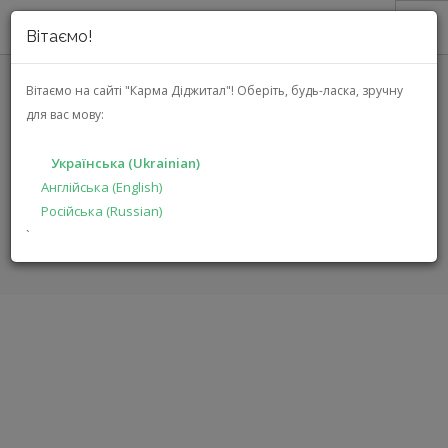
Вітаємо!
ПРО НАС
Вітаємо на сайті "Карма Діджитал"!
Оберіть, будь-ласка, зручну
для вас мову:
АКЦІЇ
GROUND ZERO GZIC 650FX
КАТАЛОГ
Українська (Ukrainian)
РІШЕННЯ
Англійська (English)
ГОЛОВНА
КАТАЛОГ
АВТОЕЛЕКТРОНІКА
GZIC 650FX
Російська (Russian)
ВИРОБНИКАМ
`
ДИЛЕРАМ
ПОШУК
УКРАЇНСЬКА (UKRAINIAN)