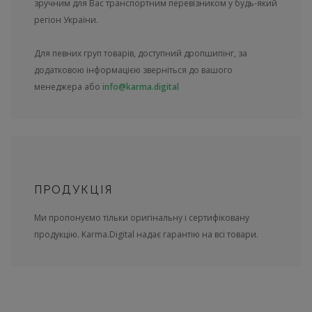
зручним для Вас транспортним перевізником у будь-який
регіон України.
Для певних груп товарів, доступний дропшипінг, за
додатковою інформацією зверніться до вашого
менеджера або
info@karma.digital
ПРОДУКЦІЯ
Ми пропонуємо тільки оригінальну і сертифіковану
продукцію. Karma.Digital надає гарантію на всі товари.