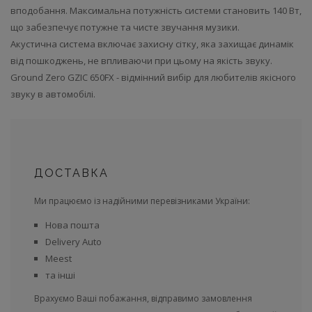
вподобання. Максимальна потужність системи становить 140 Вт,
що забезпечує потужне та чисте звучання музики.
Акустична система включає захисну сітку, яка захищає динамік
від пошкоджень, не впливаючи при цьому на якість звуку.
Ground Zero GZIC 650FX - відмінний вибір для любителів якісного
звуку в автомобілі.
ДОСТАВКА
Ми працюємо із надійними перевізниками України:
Нова пошта
Delivery Auto
Meest
та інші
Врахуємо Ваші побажання, відправимо замовлення