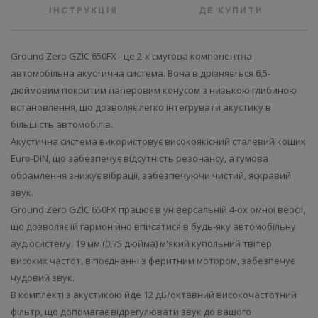
ІНСТРУКЦІЯ
ДЕ КУПИТИ
Ground Zero GZIC 650FX - це 2-х смугова компонентна
автомобільна акустична система. Вона відрізняється 6,5-
дюймовим покритим паперовим конусом з низькою глибиною
встановлення, що дозволяє легко інтегрувати акустику в
більшість автомобілів.
Акустична система використовує високоякісний сталевий кошик
Euro-DIN, що забезпечує відсутність резонансу, а гумова
обрамлення знижує вібрації, забезпечуючи чистий, яскравий
звук.
Ground Zero GZIC 650FX працює в універсальній 4-ох омної версії,
що дозволяє їй гармонійно вписатися в будь-яку автомобільну
аудіосистему. 19 мм (0,75 дюйма) м'який купольний твітер
високих частот, в поєднанні з феритним мотором, забезпечує
чудовий звук.
В комплекті з акустикою йде 12 дБ/октавний високочастотний
фільтр, що допомагає відрегулювати звук до вашого