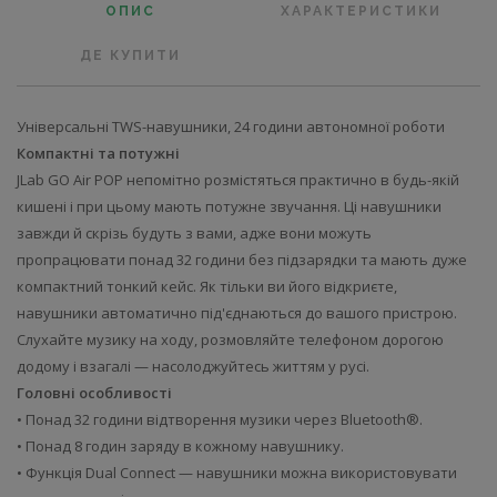
ОПИС
ХАРАКТЕРИСТИКИ
ДЕ КУПИТИ
Універсальні TWS-навушники, 24 години автономної роботи
Компактні та потужні
JLab GO Air POP непомітно розмістяться практично в будь-якій
кишені і при цьому мають потужне звучання. Ці навушники
завжди й скрізь будуть з вами, адже вони можуть
пропрацювати понад 32 години без підзарядки та мають дуже
компактний тонкий кейс. Як тільки ви його відкриєте,
навушники автоматично під'єднаються до вашого пристрою.
Слухайте музику на ходу, розмовляйте телефоном дорогою
додому і взагалі — насолоджуйтесь життям у русі.
Головні особливості
• Понад 32 години відтворення музики через Bluetooth®.
• Понад 8 годин заряду в кожному навушнику.
• Функція Dual Connect — навушники можна використовувати