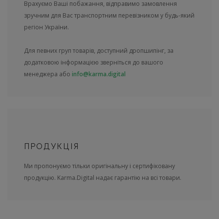
Врахуємо Ваші побажання, відправимо замовлення
зручним для Вас транспортним перевізником у будь-який
регіон України.
Для певних груп товарів, доступний дропшипінг, за
додатковою інформацією зверніться до вашого
менеджера або
info@karma.digital
ПРОДУКЦІЯ
Ми пропонуємо тільки оригінальну і сертифіковану
продукцію. Karma.Digital надає гарантію на всі товари.