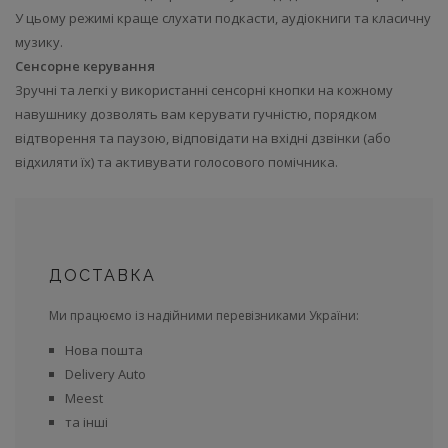
У цьому режимі краще слухати подкасти, аудіокниги та класичну
музику.
Сенсорне керування
Зручні та легкі у використанні сенсорні кнопки на кожному
навушнику дозволять вам керувати гучністю, порядком
відтворення та паузою, відповідати на вхідні дзвінки (або
відхиляти їх) та активувати голосового помічника.
ДОСТАВКА
Ми працюємо із надійними перевізниками України:
Нова пошта
Delivery Auto
Meest
та інші