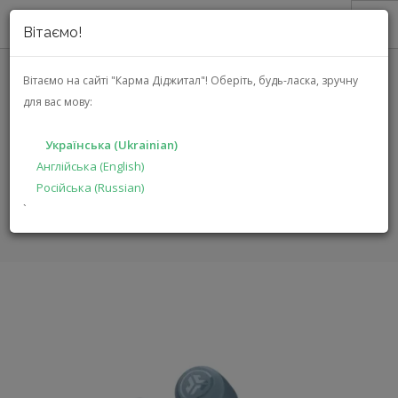
Вітаємо!
ПРО НАС
Вітаємо на сайті "Карма Діджитал"!
Оберіть, будь-ласка, зручну
для вас мову:
АКЦІЇ
JLAB GO AIR POP
КАТАЛОГ
(IEUEBGAIRPOPRSLT124)
Українська (Ukrainian)
РІШЕННЯ
Англійська (English)
Російська (Russian)
ВИРОБНИКАМ
ГОЛОВНА
КАТАЛОГ
МУЛЬТИМЕДІА
GO AIR POP
`
ДИЛЕРАМ
ПОШУК
УКРАЇНСЬКА (UKRAINIAN)