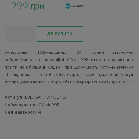
1299 грн
ДЕ КУПИТИ
Універсальні TWS-навушники, 24 години автономної
роботиКомпактні та потужніJLab GO Air POP непомітно розмістяться
практично в будь-якій кишені і при цьому мають потужне звучання.
Ці навушники завжди й скрізь будуть з вами, адже вони можуть
пропрацювати понад 32 години без підзарядки та мають дуже ко
Артикул:
IEUEBGAIRPOPRSLT124
Найменування:
GO Air POP
Не в наявності