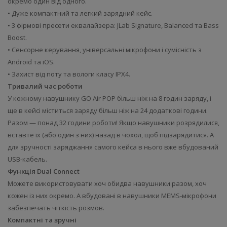
окремо один від одного.
• Дуже компактний та легкий зарядний кейс.
• 3 фірмові пресети еквалайзера: JLab Signature, Balanced та Bass
Boost.
• Сенсорне керування, універсальні мікрофони і сумісність з
Android та iOS.
• Захист від поту та вологи класу IPX4.
Тривалий час роботи
У кожному навушнику GO Air POP більш ніж на 8 годин заряду, і
ще в кейсі міститься заряду більш ніж на 24 додаткові години.
Разом — понад 32 години роботи! Якщо навушники розрядилися,
вставте їх (або один з них) назад в чохол, щоб підзарядитися. А
для зручності заряджання самого кейса в нього вже вбудований
USB-кабель.
Функція Dual Connect
Можете використовувати хоч обидва навушники разом, хоч
кожен із них окремо. А вбудовані в навушники MEMS-мікрофони
забезпечать чіткість розмов.
Компактні та зручні