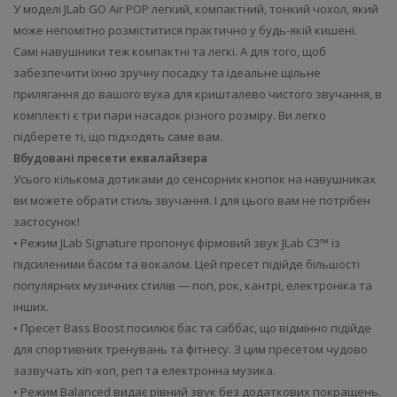
У моделі JLab GO Air POP легкий, компактний, тонкий чохол, який
може непомітно розміститися практично у будь-якій кишені.
Самі навушники теж компактні та легкі. А для того, щоб
забезпечити їхню зручну посадку та ідеальне щільне
прилягання до вашого вуха для кришталево чистого звучання, в
комплекті є три пари насадок різного розміру. Ви легко
підберете ті, що підходять саме вам.
Вбудовані пресети еквалайзера
Усього кількома дотиками до сенсорних кнопок на навушниках
ви можете обрати стиль звучання. І для цього вам не потрібен
застосунок!
• Режим JLab Signature пропонує фірмовий звук JLab C3™ із
підсиленими басом та вокалом. Цей пресет підійде більшості
популярних музичних стилів — поп, рок, кантрі, електроніка та
інших.
• Пресет Bass Boost посилює бас та саббас, що відмінно підійде
для спортивних тренувань та фітнесу. З цим пресетом чудово
зазвучать хіп-хоп, реп та електронна музика.
• Режим Balanced видає рівний звук без додаткових покращень.