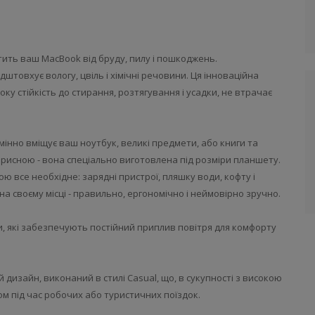
тить ваш MacBook від бруду, пилу і пошкоджень.
дштовхує вологу, цвіль і хімічні речовини. Ця інноваційна
ку стійкість до стирання, розтягування і усадки, не втрачає
мінно вміщує ваш ноутбук, великі предмети, або книги та
рисною - вона спеціально виготовлена під розміри планшету.
ю все необхідне: зарядні пристрої, пляшку води, кофту і
а своєму місці - правильно, ергономічно і неймовірно зручно.
 які забезпечують постійний приплив повітря для комфорту
й дизайн, виконаний в стилі Casual, що, в сукупності з високою
м під час робочих або туристичних поїздок.