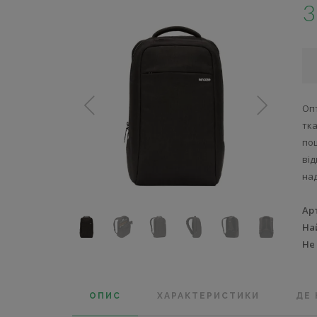
3
Опт
тк
пош
ві
над
Ар
На
Не
ОПИС
ХАРАКТЕРИСТИКИ
ДЕ