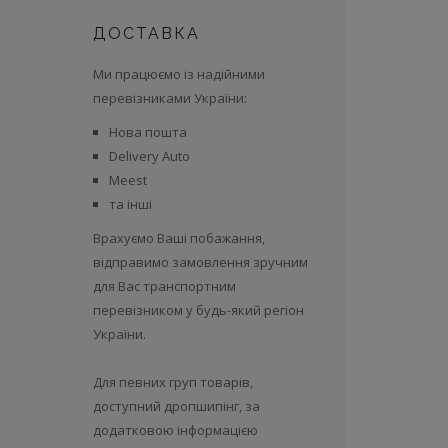
ДОСТАВКА
Ми працюємо із надійними
перевізниками України:
Нова пошта
Delivery Auto
Meest
та інші
Врахуємо Ваші побажання,
відправимо замовлення зручним
для Вас транспортним
перевізником у будь-який регіон
України.
Для певних груп товарів,
доступний дропшипінг, за
додатковою інформацією