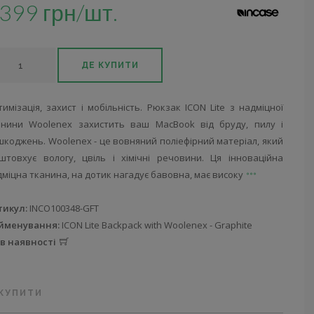
399 грн/шт.
ДЕ КУПИТИ
имізація, захист і мобільність. Рюкзак ICON Lite з надміцної
анини Woolenex захистить ваш MacBook від бруду, пилу і
коджень. Woolenex - це вовняний поліефірний матеріал, який
дштовхує вологу, цвіль і хімічні речовини. Ця інноваційна
міцна тканина, на дотик нагадує бавовна, має високу
тикул:
INCO100348-GFT
йменування:
ICON Lite Backpack with Woolenex - Graphite
 в наявності
 КУПИТИ