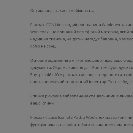
Оптимізація, захист і мобільність.
Рюкзак ICON Lite з надміцної тканини Woolenex захис
Woolenex - це вовняний поліефірний матеріал, який ві
надміцна тканина, на дотик нагадує бавовна, має висо
колір на сонці.
Основне відділення з м'якої плюшевої підкладкою від
документи. Окрема кишеня для iPad теж буде дуже ко
Внутрішній об'єм рюкзака дозволяє переносити з собо
навіть невеликий спортивний інвентар. Тут все буде н
Спинка рюкзака забезпечена спеціальними виїмками,
вашої спини.
Рюкзак Incase Icon Lite Pack з Woolenex має лаконічни
функціональністю, робить його незамінним помічнико