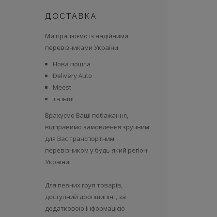
ДОСТАВКА
Ми працюємо із надійними
перевізниками України:
Нова пошта
Delivery Auto
Meest
та інші
Врахуємо Ваші побажання,
відправимо замовлення зручним
для Вас транспортним
перевізником у будь-який регіон
України.
Для певних груп товарів,
доступний дропшипінг, за
додатковою інформацією