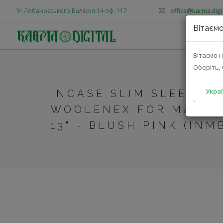
Лобановського Валерія 14 оф. 117
office@karma.digi
Вітаємо
Вітаємо н
Оберіть, 
Украї
INCASE SLIM SLEEVE 
`
WOOLENEX FOR MACBO
13" - BLUSH PINK (INM