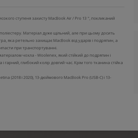
исокого ступеня захисту MacBook Air / Pro 13 ", покликаний
поліестеру. Матеріал дуже щільний, але при цьому досить
тра, яка ретельно захищає MacBook від ударів і подряпин, а
ипасти при транспортуванні.
теріалом чохла - Woolenex, який стійкий до подряпин і
 гарний, глибокий колір довгий час. Крім того тканина стійка
ina (2018 і 2020), 13-дюймового MacBook Pro (USB-C) і 13-