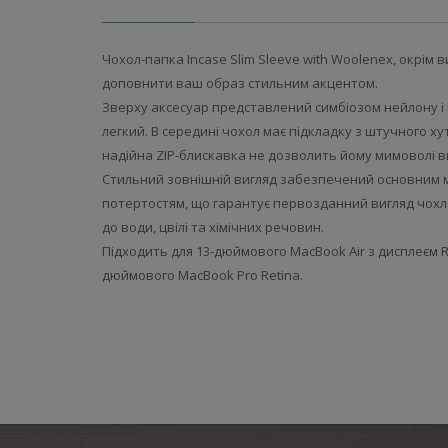
Чохол-папка Incase Slim Sleeve with Woolenex, окрім в
доповнити ваш образ стильним акцентом.
Зверху аксесуар представлений симбіозом нейлону і 
легкий. В середині чохол має підкладку з штучного ху
надійна ZIP-блискавка не дозволить йому мимоволі в
Стильний зовнішній вигляд забезпечений основним ма
потертостям, що гарантує первозданний вигляд чохла і
до води, цвілі та хімічних речовин.
Підходить для 13-дюймового MacBook Air з дисплеєм Ret
дюймового MacBook Pro Retina.