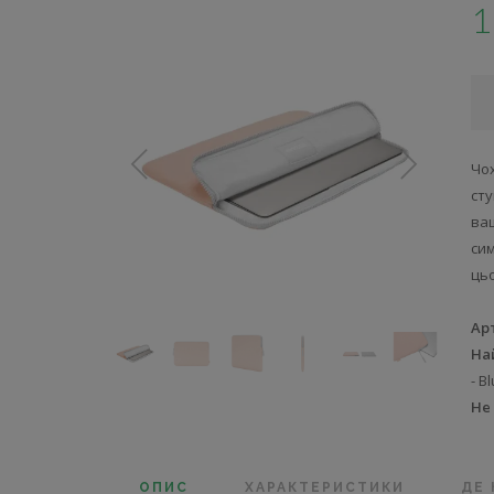
1
Чо
ст
ва
сим
цьо
Ар
На
- B
Не
ОПИС
ХАРАКТЕРИСТИКИ
ДЕ