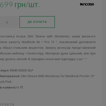
699 грн/шт.
ДЕ КУПИТИ
хол-папка Incase Slim Sleeve with Woolenex, окрім високого
упеня захисту MacBook Air / Pro 13 ", покликаний доповнити
ш образ стильним акцентом. Зверху аксесуар представлений
біозом нейлону і поліестеру. Матеріал дуже щільний, але при
му досить легкий. В середині чохол має підкладку з шт
тикул:
INMB100605-BLP
йменування:
Slim Sleeve With Woolenex for MacBook Pro/Air 13"
lush Pink
 в наявності
 КУПИТИ