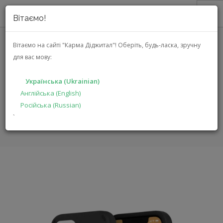
Вітаємо!
ПРО НАС
Вітаємо на сайті "Карма Діджитал"!
Оберіть, будь-ласка, зручну
INCIPIO DUO CASE ДЛЯ IPHONE
для вас мову:
АКЦІЇ
12 & 12 PRO (IPH-1895-BLK)
КАТАЛОГ
Українська (Ukrainian)
РІШЕННЯ
Англійська (English)
ГОЛОВНА
КАТАЛОГ
Російська (Russian)
ВИРОБНИКАМ
АКСЕСУАРИ ДЛЯ МОБІЛЬНИХ ПРИСТРОЇВ
`
DUO CASE ДЛЯ IPHONE 12 & 12 PRO
ДИЛЕРАМ
ПОШУК
УКРАЇНСЬКА (UKRAINIAN)