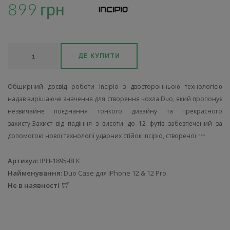
899 грн
ДЕ КУПИТИ
Обширний досвід роботи Incipio з двосторонньою технологією
надав вирішаюче значення для створення чохла Duo, який пропонує
незвичайне поєднання тонкого дизайну та прекрасного
захисту.Захист від падіння з висоти до 12 футів забезпечений за
допомогою нової технології ударних стійок Incipio, створеної
Артикул:
IPH-1895-BLK
Найменування:
Duo Case для iPhone 12 & 12 Pro
Не в наявності