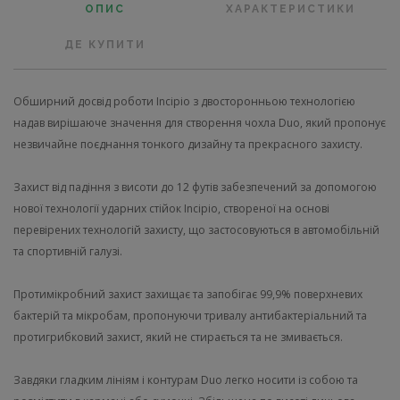
ОПИС
ХАРАКТЕРИСТИКИ
ДЕ КУПИТИ
Обширний досвід роботи Incipio з двосторонньою технологією
надав вирішаюче значення для створення чохла Duo, який пропонує
незвичайне поєднання тонкого дизайну та прекрасного захисту.
Захист від падіння з висоти до 12 футів забезпечений за допомогою
нової технології ударних стійок Incipio, створеної на основі
перевірених технологій захисту, що застосовуються в автомобільній
та спортивній галузі.
Протимікробний захист захищає та запобігає 99,9% поверхневих
бактерій та мікробам, пропонуючи тривалу антибактеріальний та
протигрибковий захист, який не стирається та не змивається.
Завдяки гладким лініям і контурам Duo легко носити із собою та