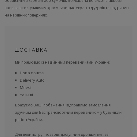
розмістити в кармані або сумочці. Збільшена по висоті лицьова
панель із виступаючим краєм захищає екран від ударів та подряпин
на нерівних поверхнях.
ДОСТАВКА
Ми працюємо із надійними перевізниками України:
Нова пошта
Delivery Auto
Meest
та інші
Врахуємо Ваші побажання, відправимо замовлення
зручним для Вас транспортним перевізником у будь-який
регіон України.
Для певних груп товарів, доступний дропшипінг, за