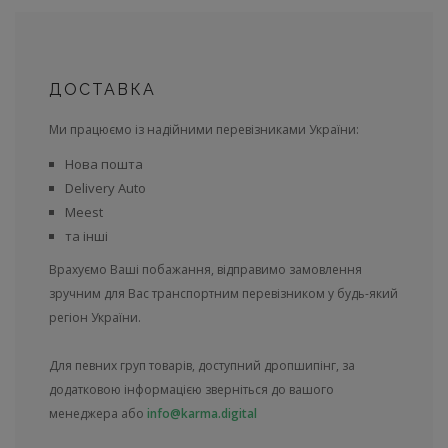
ДОСТАВКА
Ми працюємо із надійними перевізниками України:
Нова пошта
Delivery Auto
Meest
та інші
Врахуємо Ваші побажання, відправимо замовлення
зручним для Вас транспортним перевізником у будь-який
регіон України.
Для певних груп товарів, доступний дропшипінг, за
додатковою інформацією зверніться до вашого
менеджера або
info@karma.digital