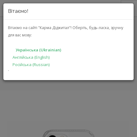
Вітаємо!
ПРО НАС
Вітаємо на сайті "Карма Діджитал"!
Оберіть, будь-ласка, зручну
INCIPIO DUO CASE ДЛЯ IPHONE
для вас мову:
АКЦІЇ
12 PRO MAX (IPH-1896-CLR)
КАТАЛОГ
Українська (Ukrainian)
РІШЕННЯ
Англійська (English)
ГОЛОВНА
КАТАЛОГ
Російська (Russian)
ВИРОБНИКАМ
АКСЕСУАРИ ДЛЯ МОБІЛЬНИХ ПРИСТРОЇВ
`
DUO CASE ДЛЯ IPHONE 12 PRO MAX
ДИЛЕРАМ
ПОШУК
УКРАЇНСЬКА (UKRAINIAN)