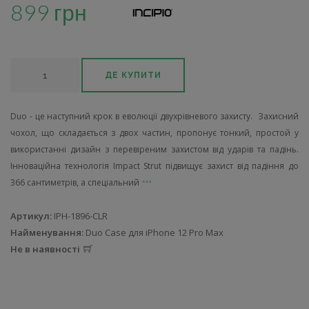
899 грн
ДЕ КУПИТИ
Duo - це наступний крок в еволюції двухрівневого захисту. Захисний
чохол, що складається з двох частин, пропонує тонкий, простой у
використанні дизайн з перевіреним захистом від ударів та падінь.
Інноваційна технологія Impact Strut підвищує захист від падіння до
366 сантиметрів, а спеціальний
Артикул:
IPH-1896-CLR
Найменування:
Duo Case для iPhone 12 Pro Max
Не в наявності