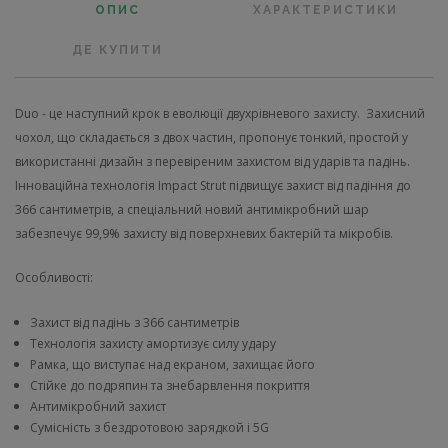
ОПИС
ХАРАКТЕРИСТИКИ
ДЕ КУПИТИ
Duo - це наступний крок в еволюції двухрівневого захисту. Захисний
чохол, що складається з двох частин, пропонує тонкий, простой у
використанні дизайн з перевіреним захистом від ударів та падінь.
Інноваційна технологія Impact Strut підвищує захист від падіння до
366 сантиметрів, а спеціальний новий антимікробний шар
забезпечує 99,9% захисту від поверхневих бактерій та мікробів.
Особливості:
Захист від падінь з 366 сантиметрів
Технологія захисту амортизує силу удару
Рамка, що виступає над екраном, захищає його
Стійке до подряпин та знебарвлення покриття
Антимікробний захист
Сумісність з бездротовою зарядкой і 5G