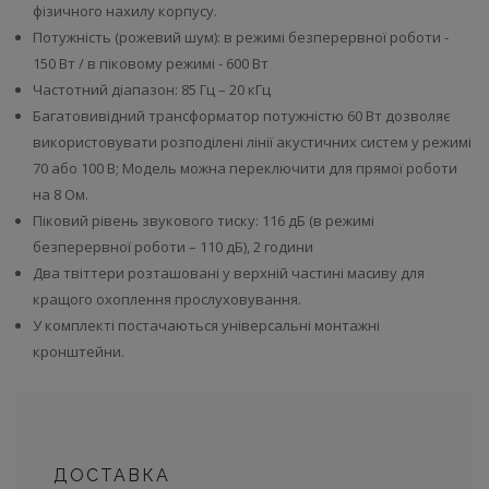
фізичного нахилу корпусу.
Потужність (рожевий шум): в режимі безперервної роботи -
150 Вт / в піковому режимі - 600 Вт
Частотний діапазон: 85 Гц – 20 кГц
Багатовивідний трансформатор потужністю 60 Вт дозволяє
використовувати розподілені лінії акустичних систем у режимі
70 або 100 В; Модель можна переключити для прямої роботи
на 8 Ом.
Піковий рівень звукового тиску: 116 дБ (в режимі
безперервної роботи – 110 дБ), 2 години
Два твіттери розташовані у верхній частині масиву для
кращого охоплення прослуховування.
У комплекті постачаються універсальні монтажні
кронштейни.
ДОСТАВКА