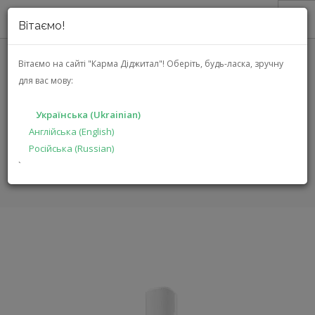
Вітаємо!
ПРО НАС
Вітаємо на сайті "Карма Діджитал"!
Оберіть, будь-ласка, зручну
для вас мову:
JBL COL800 WH (JBL-COL800-
АКЦІЇ
WH)
КАТАЛОГ
Українська (Ukrainian)
РІШЕННЯ
Англійська (English)
ГОЛОВНА
КАТАЛОГ
ПРОДУКЦІЯ ДЛЯ ПРОФЕСІОНАЛІВ
Російська (Russian)
ВИРОБНИКАМ
COL800 WH
`
ДИЛЕРАМ
ПОШУК
УКРАЇНСЬКА (UKRAINIAN)