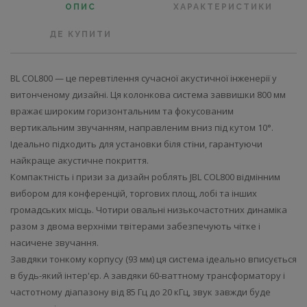
ОПИС
ХАРАКТЕРИСТИКИ
ДЕ КУПИТИ
BL COL800 — це перевтілення сучасної акустичної інженерії у
витонченому дизайні. Ця колонкова система заввишки 800 мм
вражає широким горизонтальним та фокусованим
вертикальним звучанням, направленим вниз під кутом 10°.
Ідеально підходить для установки біля стіни, гарантуючи
найкраще акустичне покриття.
Компактність і призи за дизайн роблять JBL COL800 відмінним
вибором для конференцій, торгових площ, лобі та інших
громадських місць. Чотири овальні низькочастотних динаміка
разом з двома верхніми твітерами забезпечують чітке і
насичене звучання.
Завдяки тонкому корпусу (93 мм) ця система ідеально вписується
в будь-який інтер'єр. А завдяки 60-ваттному трансформатору і
частотному діапазону від 85 Гц до 20 кГц, звук завжди буде