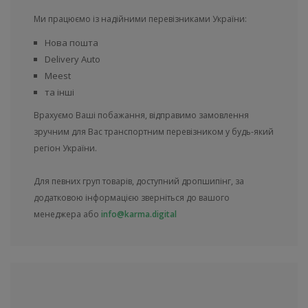
Ми працюємо із надійними перевізниками України:
Нова пошта
Delivery Auto
Meest
та інші
Врахуємо Ваші побажання, відправимо замовлення
зручним для Вас транспортним перевізником у будь-який
регіон України.
Для певних груп товарів, доступний дропшипінг, за
додатковою інформацією зверніться до вашого
менеджера або
info@karma.digital