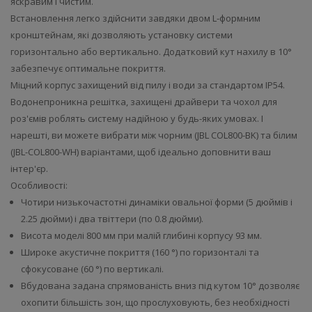
яскравим і чистим.
Встановлення легко здійснити завдяки двом L-формним
кронштейнам, які дозволяють установку системи
горизонтально або вертикально. Додатковий кут нахилу в 10°
забезпечує оптимальне покриття.
Міцний корпус захищений від пилу і води за стандартом IP54.
Водонепроникна решітка, захищені драйвери та чохол для
роз'ємів роблять систему надійною у будь-яких умовах. І
нарешті, ви можете вибрати між чорним (JBL COL800-BK) та білим
(JBL-COL800-WH) варіантами, щоб ідеально доповнити ваш
інтер'єр.
Особливості:
Чотири низькочастотні динаміки овальної форми (5 дюймів і
2.25 дюйми) і два твіттери (по 0.8 дюйми).
Висота моделі 800 мм при малій глибині корпусу 93 мм.
Широке акустичне покриття (160 °) по горизонталі та
сфокусоване (60 °) по вертикалі.
Вбудована задана спрямованість вниз під кутом 10° дозволяє
охопити більшість зон, що прослуховують, без необхідності