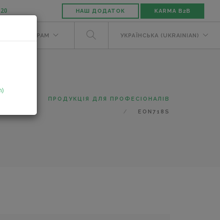
-20
НАШ ДОДАТОК
KARMA B2B
М
ДИЛЕРАМ
УКРАЇНСЬКА (UKRAINIAN)
n)
ТАЛОГ
ПРОДУКЦІЯ ДЛЯ ПРОФЕСІОНАЛІВ
EON718S