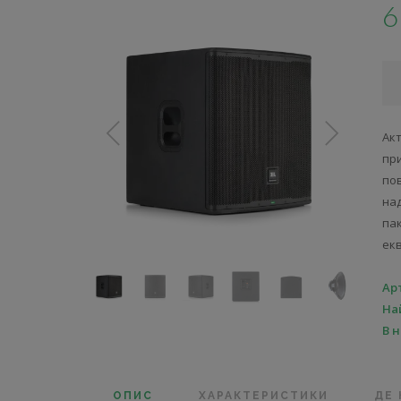
6
Акт
пр
по
на
па
ек
Ар
На
В 
ОПИС
ХАРАКТЕРИСТИКИ
ДЕ