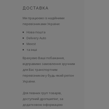
ДОСТАВКА
Ми працюємо із надійними
перевізниками України:
Нова пошта
Delivery Auto
Meest
та інші
Врахуємо Ваші побажання,
відправимо замовлення зручним
для Вас транспортним
перевізником у будь-який регіон
України.
Для певних груп товарів,
доступний дропшипінг, за
додатковою інформацією