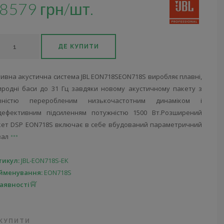
8579 грн/шт.
ДЕ КУПИТИ
ивна акустична система JBL EON718SEON718S виробляє плавні,
иродні баси до 31 Гц завдяки новому акустичному пакету з
вністю переробленим низькочастотним динаміком і
дефективним підсиленням потужністю 1500 Вт.Розширений
кет DSP EON718S включає в себе вбудований параметричний
вал
тикул:
JBL-EON718S-EK
йменування:
EON718S
наявності
 КУПИТИ