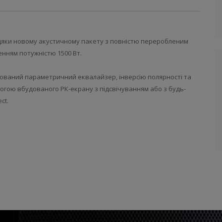
вдяки новому акустичному пакету з повністю переробленим
нням потужністю 1500 Вт.
ований параметричний еквалайзер, інверсію полярності та
гою вбудованого РК-екрану з підсвічуванням або з будь-
ect.