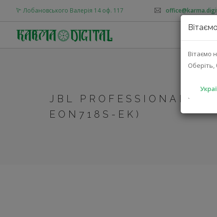
Лобановського Валерія 14 оф. 117
office@karma.digi
Вітаємо
Вітаємо н
Оберіть, 
Украї
JBL PROFESSIONAL EON
`
EON718S-EK)