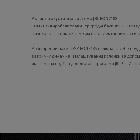
Активна акустична система JBL EON718S
EON718S виробляє плавні, природні баси до 31 Гц за
низькочастотним динаміком і надефективним підсиле
Розширений пакет DSP EON718S включає в себе вбуд
затримку динаміка. Налаштування колонки за допомо
якого місця події за допомогою програми JBL Pro Conn