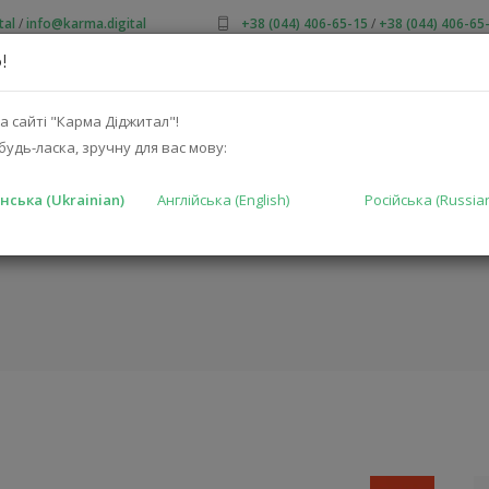
tal
/
info@karma.digital
+38 (044) 406-65-15
/
+38 (044) 406-65
!
ПРО НАС
АКЦІЇ
КАТАЛОГ
РІШЕННЯ
ВИРОБНИКА
а сайті "Карма Діджитал"!
будь-ласка, зручну для вас мову:
нська (Ukrainian)
Англійська (English)
Російська (Russia
718S (JBL-
ГОЛОВНА
КА