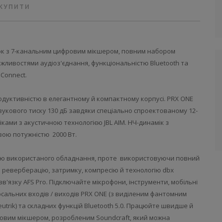
 КУПИТИ
ок з 7-канальним цифровим мікшером, повним набором
ожливостями аудіоз'єднання, функціональністю Bluetooth та
Connect.
уктивністю в елегантному й компактному корпусі. PRX ONE
кового тиску 130 дБ завдяки спеціально спроектованому 12-
ми з акустичною технологією JBL AIM. НЧ-динамік з
ою потужністю 2000 Вт.
стю використаного обладнання, проте використовуючи повний
и реверберацію, затримку, компресію й технологію dbx
'язку AFS Pro. Підключайте мікрофони, інструменти, мобільні
рсальних входів / виходів PRX ONE (з виділеним фантомним
utrik) та складних функцій Bluetooth 5.0. Працюйте швидше й
овим мікшером, розробленим Soundcraft, який можна