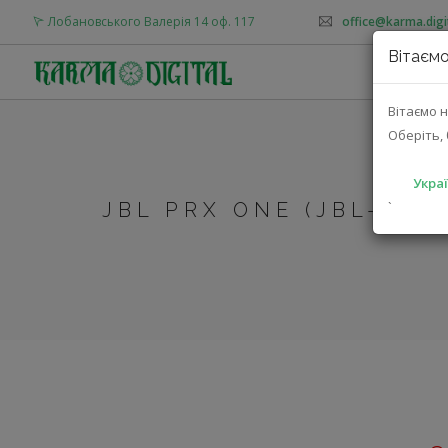
Лобановського Валерія 14 оф. 117
office@karma.digi
Вітаємо
Вітаємо н
Оберіть, 
Украї
JBL PRX ONE (JBL-PRX
`