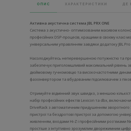
ОПИС
ХАРАКТЕРИСТИКИ
ДЕ
Активна акустична система JBL PRX ONE
Система з акустично- оптимізованим масивом колон
професійних DSP-процесів, кращими в своєму класі м
універсальним управлінням завдяки додатоку JBL Pro 
Насолоджуйтесь неперевершеною потужністю та прод
забезпечує приголомшливий максимальний рівень зву
дюймовому гучномовцю та високочастотними динаміка
фазоінвертором та вбудованим підсилювачем з піков
Отримуйте відмінний звук швидко, з меншою кількі
набір професійних ефектів Lexicon та dbx, включаюч
DriveRack з автоматичним придушенням зворотного зв
пристрої та бездротові пристрої за допомогою уніве
живленням, входами Hi-Z і професійними роз'ємами Ne
простіше з інтуїтивно зрозумілим дворежимним цифр