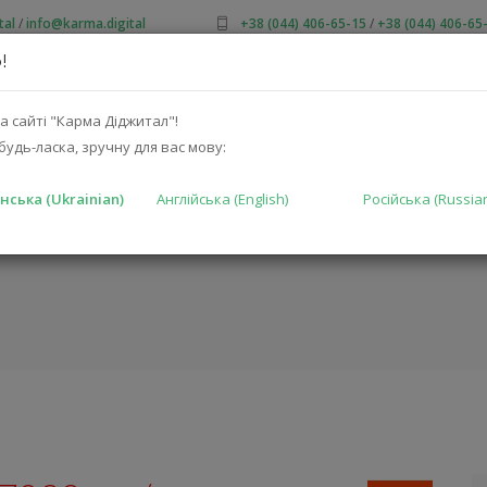
tal
/
info@karma.digital
+38 (044) 406-65-15
/
+38 (044) 406-65
!
ПРО НАС
АКЦІЇ
КАТАЛОГ
РІШЕННЯ
ВИРОБНИКА
а сайті "Карма Діджитал"!
будь-ласка, зручну для вас мову:
нська (Ukrainian)
Англійська (English)
Російська (Russia
 ONE-EK)
ГОЛОВНА
КА