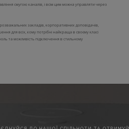
вління смугою каналів, і всім цим можна управляти через
, розважальних закладів, корпоративних доповідачів,
шення для всіх, кому потрібні найкраща в своєму класі
роль та можливість підключення в стильному
ЄДНУЙСЯ ДО НАШОЇ СПІЛЬНОТИ ТА ОТРИМУЙ