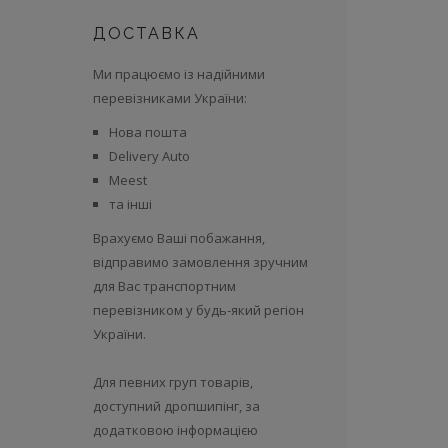
ДОСТАВКА
Ми працюємо із надійними
перевізниками України:
Нова пошта
Delivery Auto
Meest
та інші
Врахуємо Ваші побажання,
відправимо замовлення зручним
для Вас транспортним
перевізником у будь-який регіон
України.
Для певних груп товарів,
доступний дропшипінг, за
додатковою інформацією