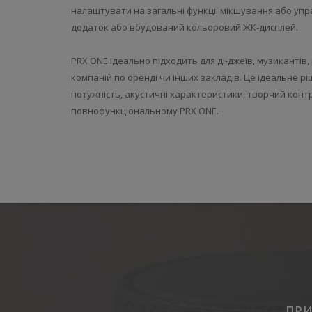
налаштувати на загальні функції мікшування або упра
додаток або вбудований кольоровий ЖК-дисплей.
PRX ONE ідеально підходить для ді-джеїв, музикантів
компаній по оренді чи інших закладів. Це ідеальне рі
потужність, акустичні характеристики, творчий конт
повнофункціональному PRX ONE.
ПРИ