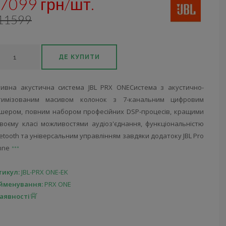
7099 грн/шт.
11599
ДЕ КУПИТИ
тивна акустична система JBL PRX ONEСистема з акустично-
тимізованим масивом колонок з 7-канальним цифровим
кшером, повним набором професійних DSP-процесів, кращими
своєму класі можливостями аудіоз'єднання, функціональністю
etooth та універсальним управлінням завдяки додатоку JBL Pro
nne
тикул:
JBL-PRX ONE-EK
йменування:
PRX ONE
наявності