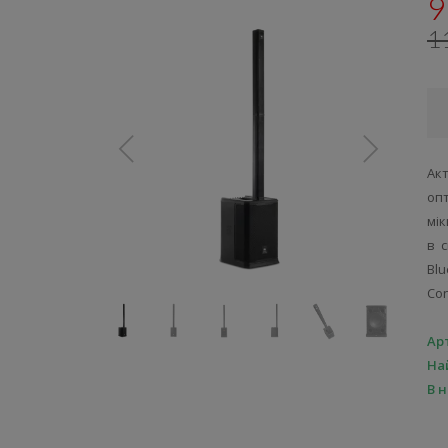
9
1
Ак
оп
мі
в 
Blu
Co
Ар
На
В 