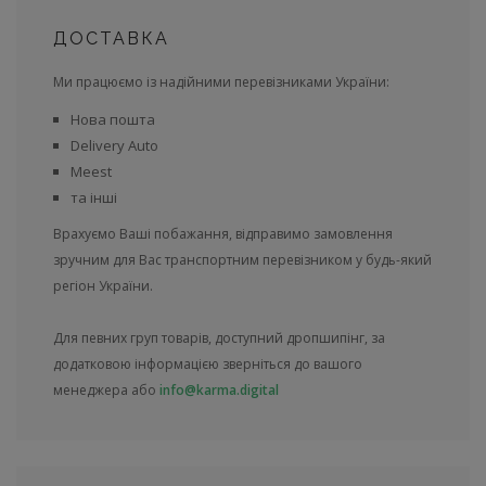
ДОСТАВКА
Ми працюємо із надійними перевізниками України:
Нова пошта
Delivery Auto
Meest
та інші
Врахуємо Ваші побажання, відправимо замовлення
зручним для Вас транспортним перевізником у будь-який
регіон України.
Для певних груп товарів, доступний дропшипінг, за
додатковою інформацією зверніться до вашого
менеджера або
info@karma.digital