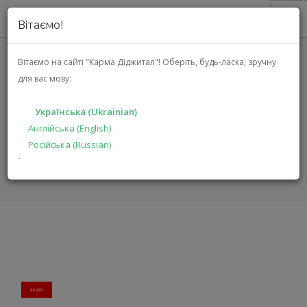
Вітаємо!
ПРО НАС
Вітаємо на сайті "Карма Діджитал"!
Оберіть, будь-ласка, зручну
для вас мову:
АКЦІЇ
JBL AUTHENTICS 200
КАТАЛОГ
(JBLAUTH200BLKEP)
Українська (Ukrainian)
РІШЕННЯ
Англійська (English)
Російська (Russian)
ВИРОБНИКАМ
ГОЛОВНА
КАТАЛОГ
МУЛЬТИМЕДІА
AUTHENTICS 200
`
ДИЛЕРАМ
ПОШУК
УКРАЇНСЬКА (UKRAINIAN)
АКЦIЯ