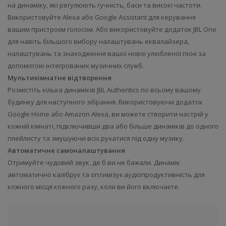
на динаміку, які регулюють гучність, баси та високі частоти.
Використовуйте Alexa або Google Assistant для керування
вашим пристроєм голосом. Або використовуйте додаток JBL One
для навіть більшого вибору налаштувань еквалайзера,
налаштувань та знаходження вашої нової улюбленої пісні за
допомогою інтегрованих музичних служб.
Мультикімнатне відтворення
Розмістіть кілька динаміків JBL Authentics по всьому вашому
будинку для наступного зібрання. Використовуючи додаток
Google Home або Amazon Alexa, ви можете створити настрій у
кожній кімнаті, підключивши два або більше динаміків до одного
плейлисту та змушуючи всіх рухатися під одну музику.
Автоматичне самоналаштування
Отримуйте чудовий звук, де б ви не бажали. Динамік
автоматично калібрує та оптимізує аудіопродуктивність для
кожного місця кожного разу, коли ви його включаєте.