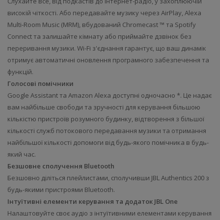
Слухайте все, від подкастів до інтернет-радіо, у захоплюючій
високій чіткості. Або передавайте музику через AirPlay, Alexa
Multi-Room Music (MRM), вбудований Chromecast ™ та Spotify
Connect та залишайте кімнату або приймайте дзвінок без
переривання музики. Wi-Fi з'єднання гарантує, що ваш динамік
отримує автоматичні оновлення програмного забезпечення та
функцій.
Голосові помічники
Google Assistant та Amazon Alexa доступні одночасно *. Це надає
вам найбільше свободи та зручності для керування більшою
кількістю пристроїв розумного будинку, відтворення з більшої
кількості служб потокового передавання музики та отримання
найбільшої кількості допомоги від будь-якого помічника в будь-
який час.
Безшовне сполучення Bluetooth
Безшовно діліться плейлистами, сполучивши JBL Authentics 200 з
будь-якими пристроями Bluetooth.
Інтуїтивні елементи керування та додаток JBL One
Налаштовуйте своє аудіо з інтуїтивними елементами керування