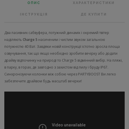
ОПИС
ХАРАКТЕРИСТИКИ
ІНСТРУКЦІЯ
ДЕ КУПИТИ
Два пасивних сабвуфера, потужний динамік і окремий твітер
наділяють
Charge 5
насиченим і чистим звуком загальною
потужністю 40 Ват. Завдяки новій конструкції істотно зросла площа
озвучування, так що якщо необхідно зробити вечірку або додати
драйву відпочинку на природі то Charge 5 відмінний вибір. На пляжі,
в парку, в горах, де завгодно з захистом від пилу і бруду IP67.
Синхронізуючи колонки між собою через PARTYBOOST Ви легко
забезпечите драйвом будь масштаб вечірки!