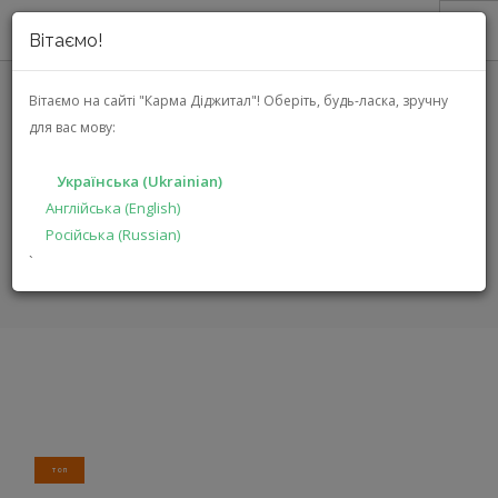
Вітаємо!
ПРО НАС
Вітаємо на сайті "Карма Діджитал"!
Оберіть, будь-ласка, зручну
для вас мову:
АКЦІЇ
JBL CHARGE 5 (JBLCHARGE5RED)
КАТАЛОГ
Українська (Ukrainian)
РІШЕННЯ
Англійська (English)
ГОЛОВНА
КАТАЛОГ
МУЛЬТИМЕДІА
CHARGE 5
Російська (Russian)
ВИРОБНИКАМ
`
ДИЛЕРАМ
ПОШУК
УКРАЇНСЬКА (UKRAINIAN)
ТОП