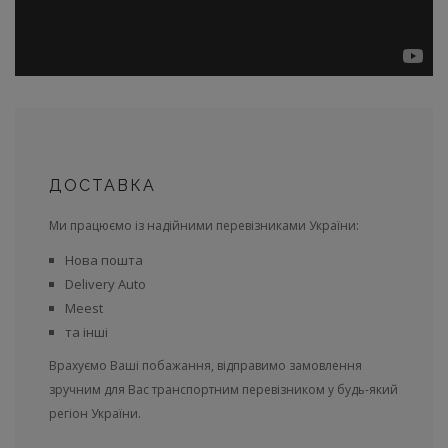
ДОСТАВКА
Ми працюємо із надійними перевізниками України:
Нова пошта
Delivery Auto
Meest
та інші
Врахуємо Ваші побажання, відправимо замовлення
зручним для Вас транспортним перевізником у будь-який
регіон України.