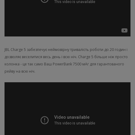
JBL Charge 5 забезпечує неймовірну тривалість роботи до 20 годин і
дозволяє веселитися весь день і всю ніч. Charge 5 більше ніж просто
колонка - це так само Ваш PowerBank 7500 мАг для гарантованого
рейву на всю ніч.