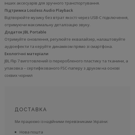
інших аксесуарів для зручного транспортування.
Підтримка Lossless Audio Playback
Відтворюйте музику без втрат якості через USB-C підключення,
отримуючи максимальну деталізацію звуку.
Додаток JBL Portable
Отримуйте оновлення, регулюйте еквалайзер, налаштовуйте
аудіоефекти та керуйте динаміком прямо зі смартфона.
Екологічні матеріали
JBL Flip 7 виготовлений із переробленого пластику та тканини, а
упаковка – сертифікованого FSC-паперу з друком на основі
соєвих чорнил
ДОСТАВКА
Ми працюємо із надійними перевізниками України:
Нова пошта