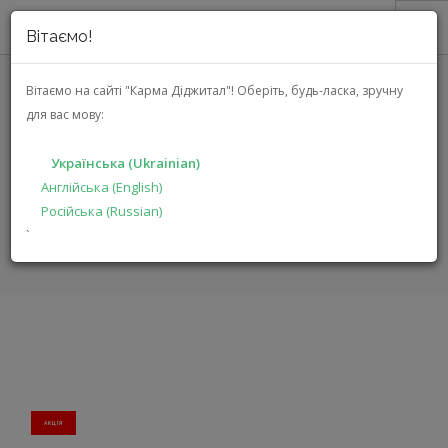
Вітаємо!
ПРО НАС
Вітаємо на сайті "Карма Діджитал"!
Оберіть, будь-ласка, зручну
для вас мову:
АКЦІЇ
JBL FLIP 7 (JBLFLIP7PUR)
КАТАЛОГ
Українська (Ukrainian)
РІШЕННЯ
Англійська (English)
ГОЛОВНА
КАТАЛОГ
МУЛЬТИМЕДІА
FLIP 7
Російська (Russian)
ВИРОБНИКАМ
`
ДИЛЕРАМ
ПОШУК
УКРАЇНСЬКА (UKRAINIAN)
АКЦIЯ