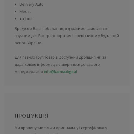
Delivery Auto
Meest
та інші
Врахуємо Ваші побажання, відправимо замовлення
зручним для Вас транспортним перевізником у будь-який
регіон України.
Для певних груп товарів, доступний дропшипінг, за
додатковою інформацією зверніться до вашого
менеджера або
info@karma.digital
ПРОДУКЦІЯ
Ми пропонуємо тільки оригінальну і сертифіковану