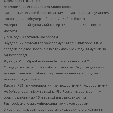
Особливості JBL Flip 7
Фірмовий JBL Pro Sound з AI Sound Boost
Насолоджуйтеся ще більш потужним і деталізованим звучанням.
Покращений сабвуфер забезпечує глибокі баси, а
модернізований купольний твітер відповідає за чіткі високі
частоти.
До 16 годин автономної роботи
Вбудований акумулятор забезпечує 14 годин відтворення, а
завдяки Playtime Boost можна отримати ще 2 години музики на
одному заряді.
Функція Multi-Speaker Connection через Auracast™
Об'єднуйте кілька JBL Flip 7 або інші Auracast™-сумісні динаміки
для ще більш масштабного звучання на вечірці або під час
активного відпочинку.
Захист IP68 – пилонепроникний, водостійкий і ударостійкий
Не боїться води, піску та падінь. Flip 7 витримує занурення у
воду на глибину до 1,5 м та падіння з висоти до 1 м.
PushLock система з універсальними аксесуарами
У комплекті карабін і ремінець, а також можливість кріплення