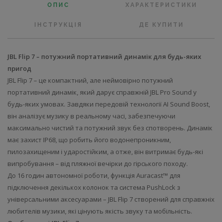
ОПИС
ХАРАКТЕРИСТИКИ
ІНСТРУКЦІЯ
ДЕ КУПИТИ
JBL Flip 7 – потужний портативний динамік для будь-яких
пригод
JBL Flip 7 – це компактний, але неймовірно потужний
портативний динамік, який дарує справжній JBL Pro Sound у
будь-яких умовах. Завдяки передовій технології AI Sound Boost,
він аналізує музику в реальному часі, забезпечуючи
максимально чистий та потужний звук без спотворень. Динамік
має захист IP68, що робить його водонепроникним,
пилозахищеним і ударостійким, а отже, він витримає будь-які
випробування – від пляжної вечірки до гірського походу.
До 16 годин автономної роботи, функція Auracast™ для
підключення декількох колонок та система PushLock з
універсальними аксесуарами – JBL Flip 7 створений для справжніх
любителів музики, які цінують якість звуку та мобільність.