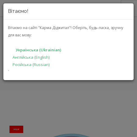
Вітаємо!
ПРО НАС
Вітаємо на сайті "Карма Діджитал"!
Оберіть, будь-ласка, зручну
для вас мову:
АКЦІЇ
JBL JR310 (JBLJR310BLU)
КАТАЛОГ
Українська (Ukrainian)
РІШЕННЯ
Англійська (English)
ГОЛОВНА
КАТАЛОГ
МУЛЬТИМЕДІА
JR310
Російська (Russian)
ВИРОБНИКАМ
`
ДИЛЕРАМ
ПОШУК
УКРАЇНСЬКА (UKRAINIAN)
АКЦIЯ