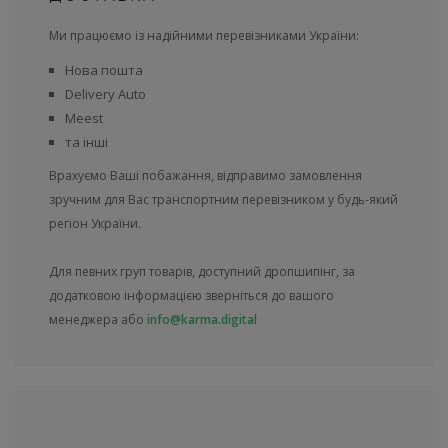
Ми працюємо із надійними перевізниками України:
Нова пошта
Delivery Auto
Meest
та інші
Врахуємо Ваші побажання, відправимо замовлення
зручним для Вас транспортним перевізником у будь-який
регіон України.
Для певних груп товарів, доступний дропшипінг, за
додатковою інформацією зверніться до вашого
менеджера або
info@karma.digital