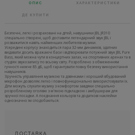
ОПИС
ХАРАКТЕРИСТИКИ
ДЕ КУПИТИ
Безпечні, легкі і розраховані на дітей, навушники JBL JR310
спеціально створені, щоб доставити легендарний звук JBL і
розважитися навіть найменших любителів музики.
Усередині корпусу знаходиться пара 32-мм динаміків, здатних
видавати досить вражаючі баси і відтворювати потужний звук JBL Pure
Bass, який можна чути в концертних залах, на спортивних аренах та в
студіях звукозапису по всьому світу. Розроблено з обмеженням
гучності нижче 85 дБ, щоб гарантувати повну безпеку використання
навушників.
Зручність управління музикою та дзвінками і хороший вбудований
мікрофон дозволяє легко і повнофункціонально використовувати їх.
Діти можуть слухати музику з комфортом завдяки спеціально
розробленому оголівю з м'якою підкладкою і амбушюрам для
зручної посадки. А поєднання кольорів та додаткові наклейки
однозначно їм сподобаються.
ДОСТАВКА