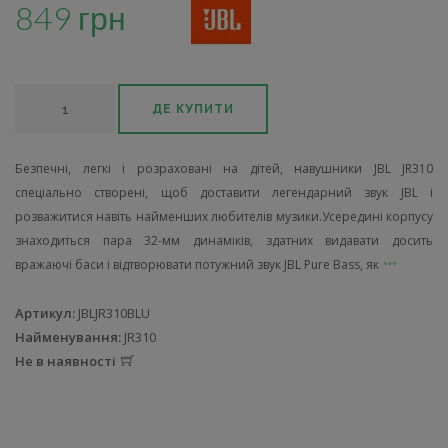
849 грн
ДЕ КУПИТИ
Безпечні, легкі і розраховані на дітей, навушники JBL JR310
спеціально створені, щоб доставити легендарний звук JBL і
розважитися навіть найменших любителів музики.Усередині корпусу
знаходиться пара 32-мм динаміків, здатних видавати досить
вражаючі баси і відтворювати потужний звук JBL Pure Bass, як
Артикул:
JBLJR310BLU
Найменування:
JR310
Не в наявності