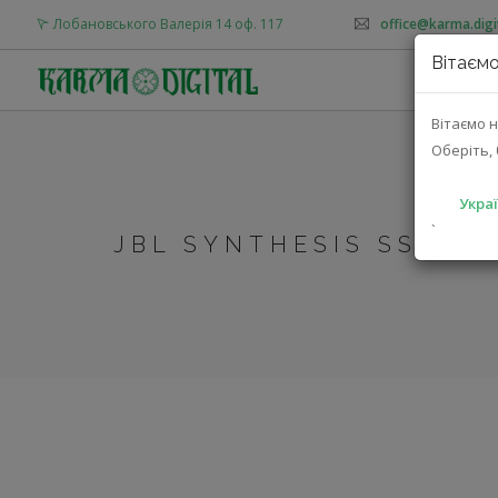
Лобановського Валерія 14 оф. 117
office@karma.digi
Вітаємо
Вітаємо н
Оберіть, 
Украї
`
JBL SYNTHESIS SSW-4 