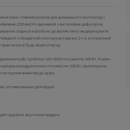
ічні баси і повний реалізм для домашнього кінотеатру і
ймовим (200 мм) НЧ-динаміків з металевим дифузором,
удованою задньої коробкою дозволяє легко модернізувати
овідати стандартній конструкції каркасу 2 x 4, а класичний
 практично в будь-який інтер'єр.
силювача JBL Synthesis SDA 8300 потужністю 300 Вт. Кожен
і середньоквадратичною потужністю 300 Вт, пропонуючи
хітектурним вимогам до аудіо.
ві, оптимізованих для Klippel
для чудовою акустичної віддачі