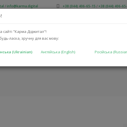
tal
/
info@karma.digital
+38 (044) 406-65-15
/
+38 (044) 406-65
!
ПРО НАС
АКЦІЇ
КАТАЛОГ
РІШЕННЯ
ВИРОБНИКА
а сайті "Карма Діджитал"!
будь-ласка, зручну для вас мову:
нська (Ukrainian)
Англійська (English)
Російська (Russia
(JBLSSW4)
ГОЛОВНА
КАТА