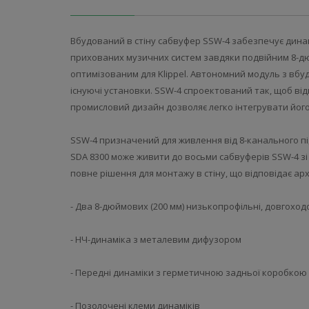
Вбудований в стіну сабвуфер SSW-4 забезпечує динам
прихованих музичних систем завдяки подвійним 8-дю
оптимізованим для Klippel. Автономний модуль з вб
існуючі установки. SSW-4 спроектований так, щоб відп
промисловий дизайн дозволяє легко інтегрувати його
SSW-4 призначений для живлення від 8-канального під
SDA 8300 може живити до восьми сабвуферів SSW-4 з
повне рішення для монтажу в стіну, що відповідає ар
- Два 8-дюймових (200 мм) низькопрофільні, довгоходо
- НЧ-динаміка з металевим дифузором
- Передні динаміки з герметичною задньої коробкою 
- Позолочені клеми динаміків