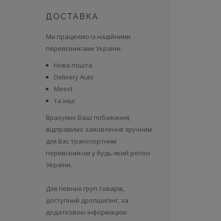
ДОСТАВКА
Ми працюємо із надійними
перевізниками України:
Нова пошта
Delivery Auto
Meest
та інші
Врахуємо Ваші побажання,
відправимо замовлення зручним
для Вас транспортним
перевізником у будь-який регіон
України.
Для певних груп товарів,
доступний дропшипінг, за
додатковою інформацією