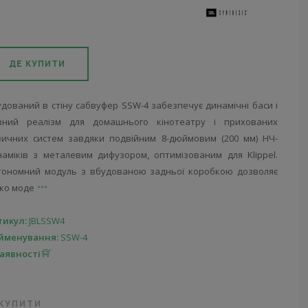
ДЕ КУПИТИ
дований в стіну сабвуфер SSW-4 забезпечує динамічні баси і
вний реалізм для домашнього кінотеатру і прихованих
зичних систем завдяки подвійним 8-дюймовим (200 мм) НЧ-
наміків з металевим дифузором, оптимізованим для Klippel.
тономний модуль з вбудованою задньої коробкою дозволяє
гко моде
тикул:
JBLSSW4
йменування:
SSW-4
наявності
 КУПИТИ