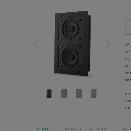
Вбу
по
му
ди
Ав
ле
Ар
На
В 
ОПИС
ХАРАКТЕРИСТИКИ
ДЕ