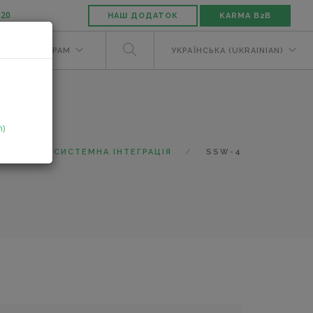
-20
НАШ ДОДАТОК
KARMA B2B
М
ДИЛЕРАМ
УКРАЇНСЬКА (UKRAINIAN)
n)
ЛОГ
СИСТЕМНА ІНТЕГРАЦІЯ
SSW-4