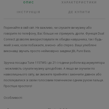
ОПИС
ХАРАКТЕРИСТИКИ
ІНСТРУКЦІЯ
ДЕ КУПИТИ
Поринайте в свій світ. Не важливо, чи слухаєте ви музику або
говорите по телефону, Вас більше не стримують дроти. Функція Dual
Connect дозволяє використовувати як обидва навушника, так і будь-
який з них, коли побажаєте, в моно- або стерео. Ваші улюблені
виконавці звучать просто неймовірно завдяки JBL Pure Bass.
Зручна посадка Tune 115TWS і до 21-ї години роботи від акумулятора
- можливість слухати музику цілодобово. А якщо ви скучили по
навколишнього світу, ви зможете прийняти і закінчити дзвінок або
поспілкуватися зі своїм голосовим помічником одним рухом пальця.
Простіше простого!
Особливості: