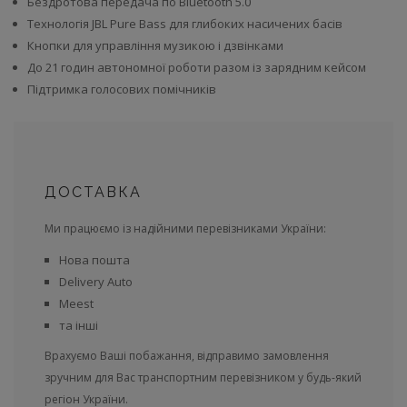
Бездротова передача по Bluetooth 5.0
Технологія JBL Pure Bass для глибоких насичених басів
Кнопки для управління музикою і дзвінками
До 21 годин автономної роботи разом із зарядним кейсом
Підтримка голосових помічників
ДОСТАВКА
Ми працюємо із надійними перевізниками України:
Нова пошта
Delivery Auto
Meest
та інші
Врахуємо Ваші побажання, відправимо замовлення
зручним для Вас транспортним перевізником у будь-який
регіон України.