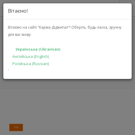
Вітаємо!
ПРО НАС
Вітаємо на сайті "Карма Діджитал"!
Оберіть, будь-ласка, зручну
для вас мову:
АКЦІЇ
JBL TUNE 115TWS
КАТАЛОГ
(JBLT115TWSBLK)
Українська (Ukrainian)
РІШЕННЯ
Англійська (English)
Російська (Russian)
ВИРОБНИКАМ
ГОЛОВНА
КАТАЛОГ
МУЛЬТИМЕДІА
TUNE 115TWS
`
ДИЛЕРАМ
ПОШУК
УКРАЇНСЬКА (UKRAINIAN)
ТОП