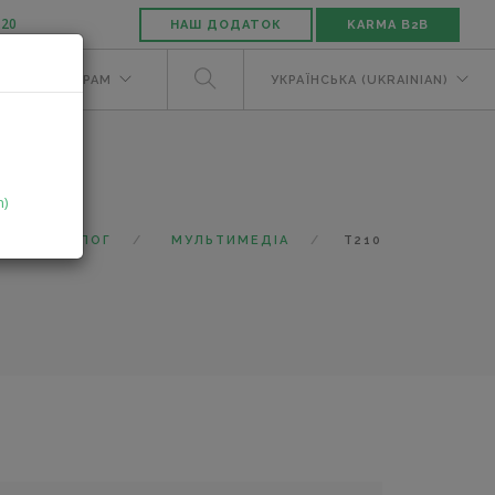
-20
НАШ ДОДАТОК
KARMA B2B
М
ДИЛЕРАМ
УКРАЇНСЬКА (UKRAINIAN)
n)
КАТАЛОГ
МУЛЬТИМЕДІА
T210