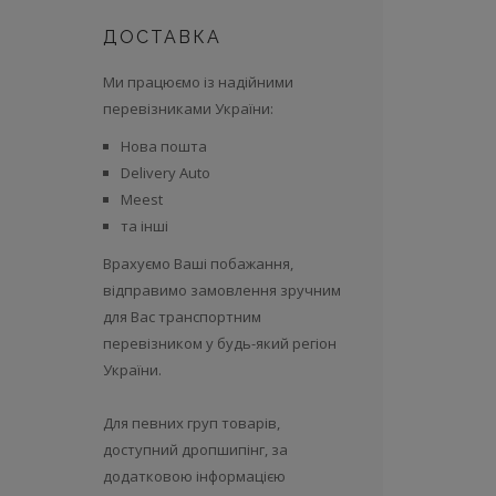
ДОСТАВКА
Ми працюємо із надійними
перевізниками України:
Нова пошта
Delivery Auto
Meest
та інші
Врахуємо Ваші побажання,
відправимо замовлення зручним
для Вас транспортним
перевізником у будь-який регіон
України.
Для певних груп товарів,
доступний дропшипінг, за
додатковою інформацією