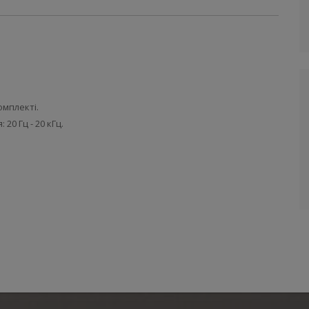
омплекті.
20 Гц - 20 кГц.