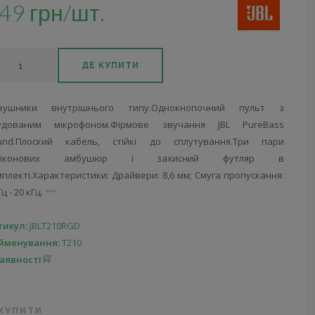
49 грн/шт.
ДЕ КУПИТИ
вушники внутрішнього типу.Однокнопочний пульт з
удованим мікрофоном.Фірмове звучання JBL PureBass
und.Плоский кабель, стійкі до сплутування.Три пари
иліконових амбушюр і захисний футляр в
плекті.Характеристики: Драйвери: 8,6 мм; Смуга пропускання:
Гц - 20 кГц.
тикул:
JBLT210RGD
йменування:
T210
наявності
 КУПИТИ