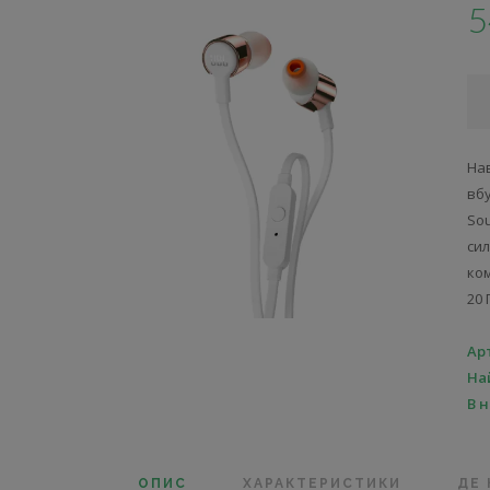
5
На
вб
So
с
ком
20 
Ар
На
В 
ОПИС
ХАРАКТЕРИСТИКИ
ДЕ