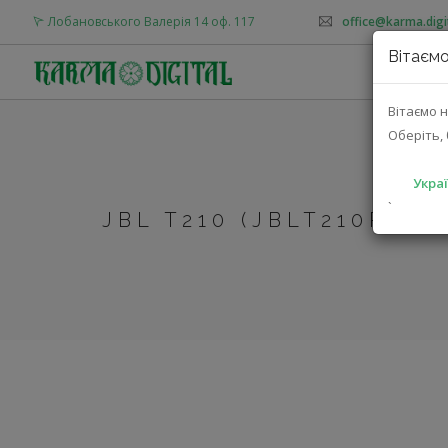
Лобановського Валерія 14 оф. 117
office@karma.digi
Вітаємо
Вітаємо н
Оберіть, 
Украї
`
JBL T210 (JBLT210RGD)