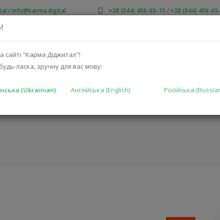
tal
/
info@karma.digital
+38 (044) 406-65-15
/
+38 (044) 406-65
!
ПРО НАС
АКЦІЇ
КАТАЛОГ
РІШЕННЯ
ВИРОБНИКА
а сайті "Карма Діджитал"!
будь-ласка, зручну для вас мову:
нська (Ukrainian)
Англійська (English)
Російська (Russia
ГОЛОВНА