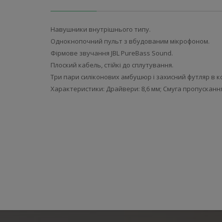
Навушники внутрішнього типу.
Однокнопочний пульт з вбудованим мікрофоном.
Фірмове звучання JBL PureBass Sound.
Плоский кабель, стійкі до сплутування.
Три пари силіконових амбушюр і захисний футляр в к
Характеристики: Драйвери: 8,6 мм; Смуга пропускання: 