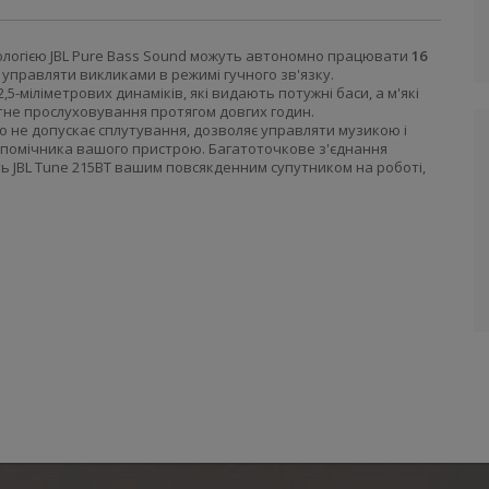
ологією JBL Pure Bass Sound можуть автономно працювати
16
 управляти викликами в режимі гучного зв'язку.
5-міліметрових динаміків, які видають потужні баси, а м'які
не прослуховування протягом довгих годин.
що не допускає сплутування, дозволяє управляти музикою і
о помічника вашого пристрою. Багатоточкове з'єднання
ть JBL Tune 215BT вашим повсякденним супутником на роботі,