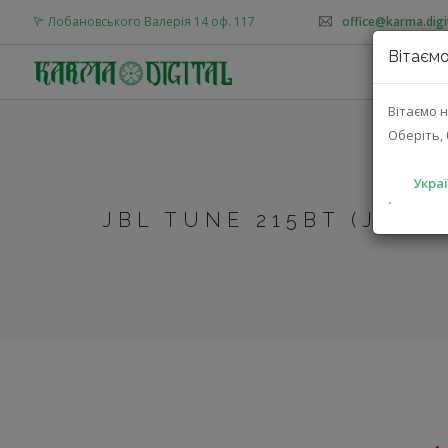
Лобановського Валерія 14 оф. 117
office@karma.digi
Вітаємо
Вітаємо н
Оберіть, 
Украї
`
JBL TUNE 215BT (JBLT