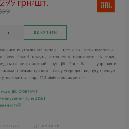
299 грн/шт.
699
ДЕ КУПИТИ
вушники внутрішнього типу JBL Tune 215BT з технологією JBL
re Bass Sound можуть автономно працювати 16 годин,
редавати високоякісний звук JBL Pure Bass і управляти
ликами в режимі гучного зв'язку.Усередині корпусу преміум-
су знаходиться пара 12,5-міліметрових дин
тикул:
JBLT215BTWHT
йменування:
Tune 215BT
наявності
ТРУКЦІЯ
ДЕ КУПИТИ