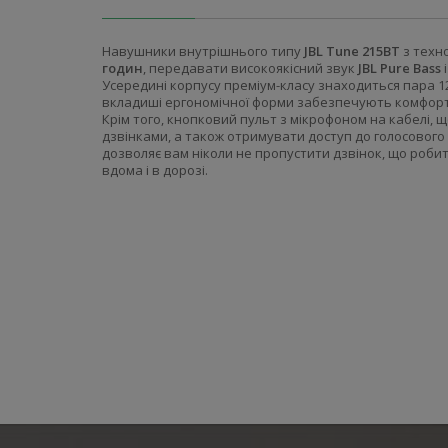
Навушники внутрішнього типу
JBL Tune 215BT
з техн
годин
, передавати високоякісний звук
JBL Pure Bass
і
Усередині корпусу преміум-класу знаходиться пара 12,
вкладиші ергономічної форми забезпечують комфорт
Крім того, кнопковий пульт з мікрофоном на кабелі, 
дзвінками, а також отримувати доступ до голосовог
дозволяє вам ніколи не пропустити дзвінок, що роби
вдома і в дорозі.