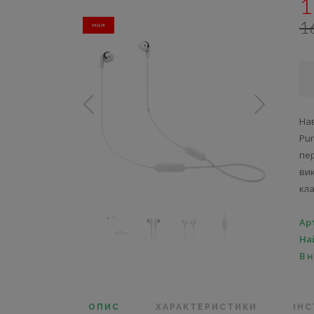
1
1
АКЦIЯ
На
Pu
пе
вик
кла
Ар
На
В 
ОПИС
ХАРАКТЕРИСТИКИ
ІНС