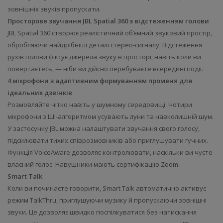
зовнішніх звуків пропускати.
Просторове звучання JBL Spatial 360 з відстеженням голови
JBL Spatial 360 створює реалістичний об’ємний звуковий простір,
обробляючи найдрібніші деталі стерео-сигналу. Відстеження
рухів голови фіксує джерела звуку в просторі, навіть коли ви
повертаєтесь, — ніби ви дійсно перебуваєте всередині події.
4 мікрофони з адаптивним формуванням променя для
ідеальних дзвінків
Розмовляйте чітко навіть у шумному середовищі. Чотири
мікрофони з ШІ-алгоритмом усувають луни та навколишній шум.
У застосунку JBL можна налаштувати звучання свого голосу,
підсилювати тихих співрозмовників або приглушувати гучних.
Функція VoiceAware дозволяє контролювати, наскільки ви чуєте
власний голос. Навушники мають сертифікацію Zoom.
Smart Talk
Коли ви починаєте говорити, Smart Talk автоматично активує
режим TalkThru, приглушуючи музику й пропускаючи зовнішні
звуки. Це дозволяє швидко поспілкуватися без натискання