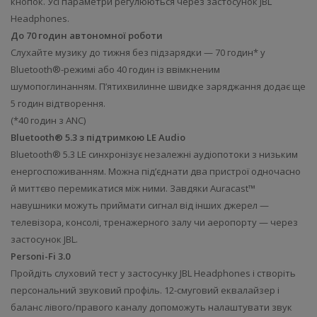
кнопок. Усі параметри регулюються через застосунок JBL
Headphones.
До 70 годин автономної роботи
Слухайте музику до тижня без підзарядки — 70 годин* у
Bluetooth®-режимі або 40 годин із ввімкненим
шумопоглинанням. П’ятихвилинне швидке заряджання додає ще
5 годин відтворення.
(*40 годин з ANC)
Bluetooth® 5.3 з підтримкою LE Audio
Bluetooth® 5.3 LE синхронізує незалежні аудіопотоки з низьким
енергоспоживанням. Можна під’єднати два пристрої одночасно
й миттєво перемикатися між ними. Завдяки Auracast™
навушники можуть приймати сигнал від інших джерел —
телевізора, консолі, тренажерного залу чи аеропорту — через
застосунок JBL.
Personi-Fi 3.0
Пройдіть слуховий тест у застосунку JBL Headphones і створіть
персональний звуковий профіль. 12-смуговий еквалайзер і
баланс лівого/правого каналу допоможуть налаштувати звук