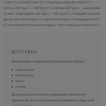
1 x JBL Tour One M3 Smart Tx
1 x Аудіотрансмітер JBL Smart Tx
1 x
Кабель USB Type-C – USB Type-C
1 x Кабель USB Type-C – аналоговий
3,5 мм
1 x Перехідник USB Type-C – USB Type-A
1 x Твердий захисний
футляр для перенесення
1 x Гарантійний талон / попередження (W /
!)
1 x Короткий посібник користувача / лист із технікою безпеки (S / i)
ДОСТАВКА
Ми працюємо із надійними перевізниками України:
Нова пошта
Delivery Auto
Meest
та інші
Врахуємо Ваші побажання, відправимо замовлення
зручним для Вас транспортним перевізником у будь-який
регіон України.