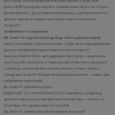
просторах і насолоджуватися якісним звуком із будь-яких
Bluetooth®-пристроїв. Керуйте параметрами через застосунок
JBL Headphones, доступний безпосередньо з дисплея Smart Tx, і
діліться звуком із іншими пристроями через технологію
Auracast™.
Особливості та переваги
JBL Smart Tx: підключення до будь-якого джерела звуку
Smart Tx дозволяє з’єднатися майже з будь-яким аудіоджерелом і
відчути справжній бездротовий звук високої якості.
Використовуйте USB-C для цифрових пристроїв — смартфона,
ноутбука або планшета. А через роз’єм 3,5 мм легко під’єднати
телевізор, комп’ютер або систему розваг у літаку. Одного
заряду вистачає на 18 годин безперервної роботи — навіть для
найдовших подорожей.
JBL Smart Tx: повний контроль
Керуйте JBL Tour One M3 Smart Tx без смартфона. Усі функції
доступні через сенсорний дисплей трансмітера — просто та
інтуїтивно, без додаткових застосунків.
JBL Smart Tx: універсальний передавач Auracast™