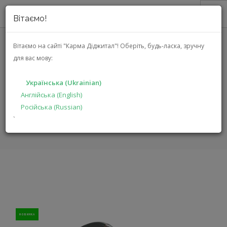
Вітаємо!
ПРО НАС
Вітаємо на сайті "Карма Діджитал"!
Оберіть, будь-ласка, зручну
для вас мову:
JBL TOUR ONE M3 SMART TX
АКЦІЇ
(JBLTOM3AVIGRN)
КАТАЛОГ
Українська (Ukrainian)
РІШЕННЯ
Англійська (English)
ГОЛОВНА
КАТАЛОГ
МУЛЬТИМЕДІА
Російська (Russian)
ВИРОБНИКАМ
TOUR ONE M3 SMART TX
`
ДИЛЕРАМ
ПОШУК
УКРАЇНСЬКА (UKRAINIAN)
НОВИНКА