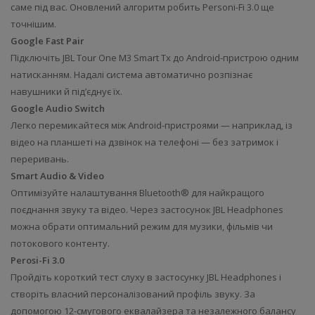
саме під вас. Оновлений алгоритм робить Personi-Fi 3.0 ще
точнішим.
Google Fast Pair
Підключіть JBL Tour One M3 Smart Tx до Android-пристрою одним
натисканням. Надалі система автоматично розпізнає
навушники й під’єднує їх.
Google Audio Switch
Легко перемикайтеся між Android-пристроями — наприклад, із
відео на планшеті на дзвінок на телефоні — без затримок і
переривань.
Smart Audio & Video
Оптимізуйте налаштування Bluetooth® для найкращого
поєднання звуку та відео. Через застосунок JBL Headphones
можна обрати оптимальний режим для музики, фільмів чи
потокового контенту.
Perosi-Fi 3.0
Пройдіть короткий тест слуху в застосунку JBL Headphones і
створіть власний персоналізований профіль звуку. За
допомогою 12-смугового еквалайзера та незалежного балансу