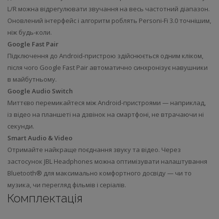
L/R можна відрегулювати звучання на весь частотний діапазон.
Оновлений інтерфейс і алгоритм роблять Personi-Fi 3.0 точнішим,
ніж будь-коли.
Google Fast Pair
Підключення до Android-пристрою здійснюється одним кліком,
після чого Google Fast Pair автоматично синхронізує навушники
в майбутньому.
Google Audio Switch
Миттєво перемикайтеся між Android-пристроями — наприклад,
із відео на планшеті на дзвінок на смартфоні, не втрачаючи ні
секунди.
Smart Audio & Video
Отримайте найкраще поєднання звуку та відео. Через
застосунок JBL Headphones можна оптимізувати налаштування
Bluetooth® для максимально комфортного досвіду — чи то
музика, чи перегляд фільмів і серіалів.
Комплектація