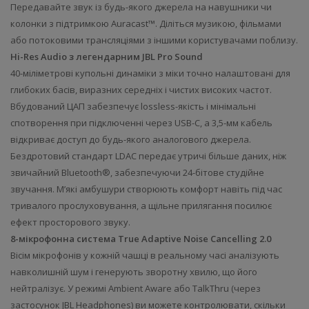
Передавайте звук із будь-якого джерела на навушники чи
колонки з підтримкою Auracast™. Діліться музикою, фільмами
або потоковими трансляціями з іншими користувачами поблизу.
Hi-Res Audio з легендарним JBL Pro Sound
40-міліметрові купольні динаміки з міки точно налаштовані для
глибоких басів, виразних середніх і чистих високих частот.
Вбудований ЦАП забезпечує lossless-якість і мінімальні
спотворення при підключенні через USB-C, а 3,5-мм кабель
відкриває доступ до будь-якого аналогового джерела.
Бездротовий стандарт LDAC передає утричі більше даних, ніж
звичайний Bluetooth®, забезпечуючи 24-бітове студійне
звучання. М’які амбушури створюють комфорт навіть під час
тривалого прослуховування, а щільне прилягання посилює
ефект просторового звуку.
8-мікрофонна система True Adaptive Noise Cancelling 2.0
Вісім мікрофонів у кожній чашці в реальному часі аналізують
навколишній шум і генерують зворотну хвилю, що його
нейтралізує. У режимі Ambient Aware або TalkThru (через
застосунок JBL Headphones) ви можете контролювати, скільки