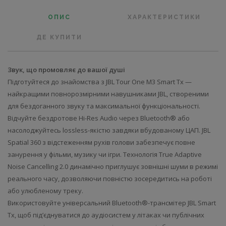
ОПИС
ХАРАКТЕРИСТИКИ
ДЕ КУПИТИ
Звук, що промовляє до вашої душі
Підготуйтеся до знайомства з JBL Tour One M3 Smart Tx —
найкращими повнорозмірними навушниками JBL, створеними
для бездоганного звуку та максимальної функціональності.
Відчуйте бездротове Hi-Res Audio через Bluetooth® або
насолоджуйтесь lossless-якістю завдяки вбудованому ЦАП. JBL
Spatial 360 з відстеженням рухів голови забезпечує повне
занурення у фільми, музику чи ігри. Технологія True Adaptive
Noise Cancelling 2.0 динамічно приглушує зовнішні шуми в режимі
реального часу, дозволяючи повністю зосередитись на роботі
або улюбленому треку.
Використовуйте універсальний Bluetooth®-трансмітер JBL Smart
Tx, щоб під’єднуватися до аудіосистем у літаках чи публічних