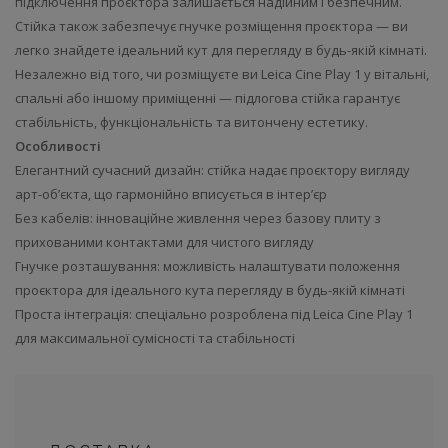
підключення проєктора залишається надійним і безпечним.
Стійка також забезпечує гнучке розміщення проєктора — ви
легко знайдете ідеальний кут для перегляду в будь-якій кімнаті.
Незалежно від того, чи розміщуєте ви Leica Cine Play 1 у вітальні,
спальні або іншому приміщенні — підлогова стійка гарантує
стабільність, функціональність та витончену естетику.
Особливості
Елегантний сучасний дизайн: стійка надає проєктору вигляду
арт-об’єкта, що гармонійно вписується в інтер’єр
Без кабелів: інноваційне живлення через базову плиту з
прихованими контактами для чистого вигляду
Гнучке розташування: можливість налаштувати положення
проєктора для ідеального кута перегляду в будь-якій кімнаті
Проста інтеграція: спеціально розроблена під Leica Cine Play 1
для максимальної сумісності та стабільності