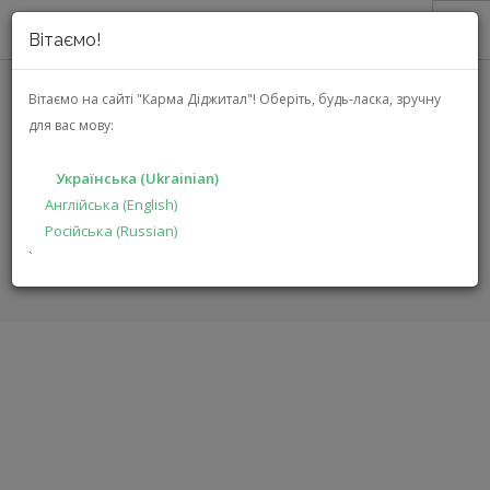
Вітаємо!
ПРО НАС
Вітаємо на сайті "Карма Діджитал"!
Оберіть, будь-ласка, зручну
LEICA FLOORSTAND FOR CINE
для вас мову:
АКЦІЇ
PLAY 1 (LEICA FLOORSTAND FOR
КАТАЛОГ
CINE PLAY 1, METAL GREY)
Українська (Ukrainian)
РІШЕННЯ
Англійська (English)
Російська (Russian)
ВИРОБНИКАМ
ГОЛОВНА
КАТАЛОГ
АУДІО ВІДЕО
`
FLOORSTAND FOR CINE PLAY 1
ДИЛЕРАМ
ПОШУК
УКРАЇНСЬКА (UKRAINIAN)