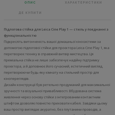
ОПИС
ХАРАКТЕРИСТИКИ
ДЕ КУПИТИ
Підлогова стійка для Leica Cine Play 1 — стиль у поєднанні з
функціональністю
Підкресліть витонченість вашої домашньої кіносистеми за
допомогою підлогової стійки для проєктора Leica Cine Play 1, яка
перетворює техніку в справжній витвір мистецтва. Ця
преміальна стійка не лише забезпечує надійну підтримку
проєктора, а й доповнює його сучасний, естетичний вигляд,
перетворюючи будь-яку кімнату на стильний простір для
кінопереглядів.
Дизайн конструкції був ретельно продуманий для максимальної
зручності та візуальної привабливості. Вбудована система
живлення через основу стійки з інтегрованим контактним
штифтом дозволяє повністю приховати кабелі. Завдяки цьому
ваш простір виглядає акуратно, без плутанини проводів, а