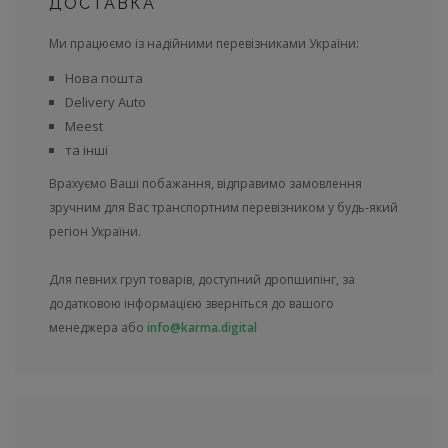
ДОСТАВКА
Ми працюємо із надійними перевізниками України:
Нова пошта
Delivery Auto
Meest
та інші
Врахуємо Ваші побажання, відправимо замовлення
зручним для Вас транспортним перевізником у будь-який
регіон України.
Для певних груп товарів, доступний дропшипінг, за
додатковою інформацією зверніться до вашого
менеджера або
info@karma.digital