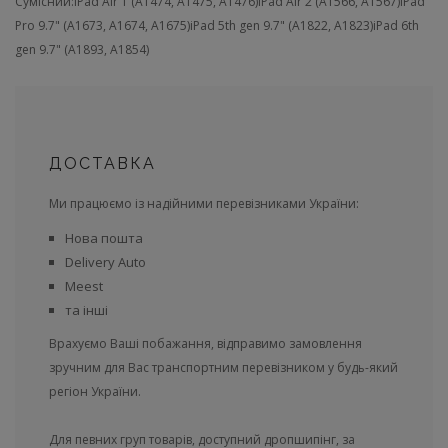
Сумісний:
iPad Air 1 (A1474, A1475, A1476)
iPad Air 2 (A1566, A1567)
iPad
Pro 9.7" (A1673, A1674, A1675)
iPad 5th gen 9.7" (A1822, A1823)
iPad 6th
gen 9.7" (A1893, A1854)
ДОСТАВКА
Ми працюємо із надійними перевізниками України:
Нова пошта
Delivery Auto
Meest
та інші
Врахуємо Ваші побажання, відправимо замовлення
зручним для Вас транспортним перевізником у будь-який
регіон України.
Для певних груп товарів, доступний дропшипінг, за