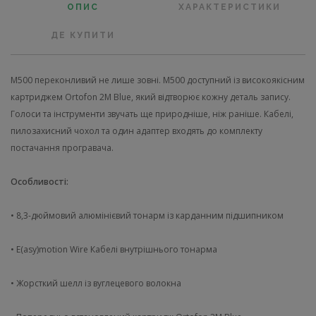
ОПИС
ХАРАКТЕРИСТИКИ
ДЕ КУПИТИ
M500 переконливий не лише зовні. M500 доступний із високоякісним
картриджем Ortofon 2M Blue, який відтворює кожну деталь запису.
Голоси та інструменти звучать ще природніше, ніж раніше. Кабелі,
пилозахисний чохол та один адаптер входять до комплекту
постачання програвача.
Особливості:
• 8,3-дюймовий алюмінієвий тонарм із карданним підшипником
• E(asy)motion Wire Кабелі внутрішнього тонарма
• Жорсткий шелл із вуглецевого волокна