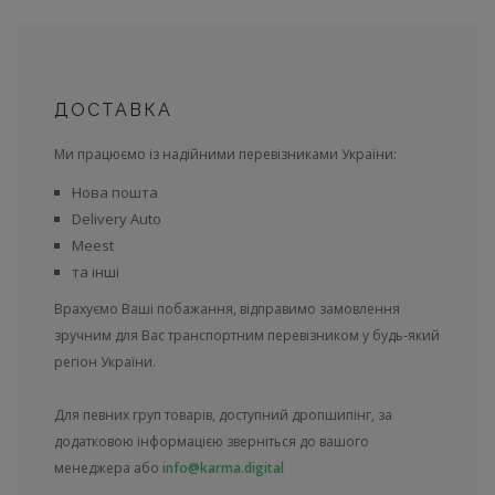
ДОСТАВКА
Ми працюємо із надійними перевізниками України:
Нова пошта
Delivery Auto
Meest
та інші
Врахуємо Ваші побажання, відправимо замовлення
зручним для Вас транспортним перевізником у будь-який
регіон України.
Для певних груп товарів, доступний дропшипінг, за
додатковою інформацією зверніться до вашого
менеджера або
info@karma.digital