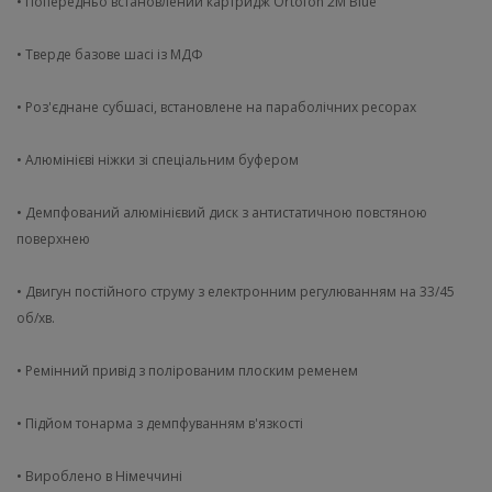
• Попередньо встановлений картридж Ortofon 2M Blue
• Тверде базове шасі із МДФ
• Роз'єднане субшасі, встановлене на параболічних ресорах
• Алюмінієві ніжки зі спеціальним буфером
• Демпфований алюмінієвий диск з антистатичною повстяною
поверхнею
• Двигун постійного струму з електронним регулюванням на 33/45
об/хв.
• Ремінний привід з полірованим плоским ременем
• Підйом тонарма з демпфуванням в'язкості
• Вироблено в Німеччині