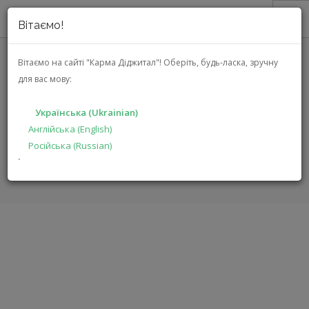
Вітаємо!
ПРО НАС
Вітаємо на сайті "Карма Діджитал"!
Оберіть, будь-ласка, зручну
для вас мову:
АКЦІЇ
REKKORD AUDIO M 500 (2M BLUE)
КАТАЛОГ
( M 500 (2M BLUE) )
Українська (Ukrainian)
РІШЕННЯ
Англійська (English)
Російська (Russian)
ВИРОБНИКАМ
ГОЛОВНА
КАТАЛОГ
АУДІО ВІДЕО
M 500 (2M BLUE)
`
ДИЛЕРАМ
ПОШУК
УКРАЇНСЬКА (UKRAINIAN)